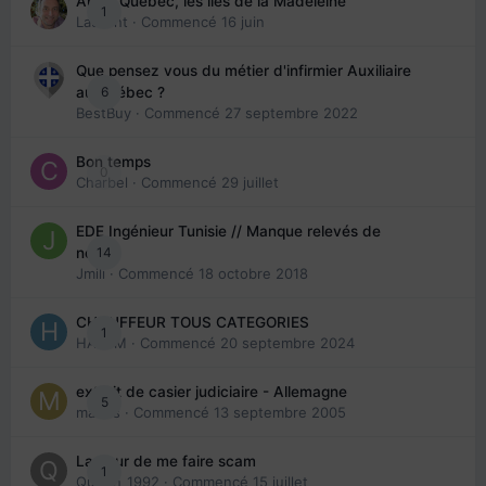
Arte : Québec, les îles de la Madeleine
1
Laurent
· Commencé
16 juin
Que pensez vous du métier d'infirmier Auxiliaire
6
au Québec ?
BestBuy
· Commencé
27 septembre 2022
Bon temps
0
Charbel
· Commencé
29 juillet
EDE Ingénieur Tunisie // Manque relevés de
14
note
Jmili
· Commencé
18 octobre 2018
CHAUFFEUR TOUS CATEGORIES
1
HAZEM
· Commencé
20 septembre 2024
extrait de casier judiciaire - Allemagne
5
maries
· Commencé
13 septembre 2005
La peur de me faire scam
1
Queen_1992
· Commencé
15 juillet