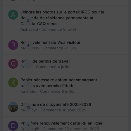
Joindre les photos sur le portail IRCC pour la
demande de résidence permanente au
3
Canada-CSQ reçus
Aichacool
· Commencé
9 juillet
Renouvelement du Visa visiteur
4
babibubsy
· Commencé
21 juin
Refus de permis de travail
1
Cedbri
· Commencé
4 juillet
Papier nécessaire enfant accompagnant
1
parents avec permis d’étude
KarineBo
· Commencé
8 juillet
Demande de citoyenneté 2025-2026
12
nanancyr
· Commencé
18 août 2025
Problème renouvellement carte RP en ligne
7
Davidgigi5
· Commencé
22 décembre 2022