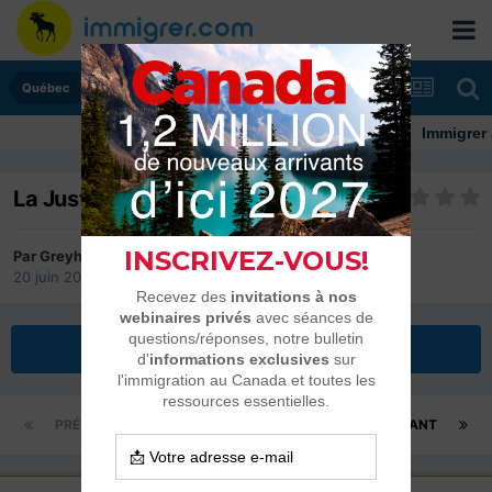
Québec
Immigrer au Can
La Justice Canadienne
Par
Greyheart
20 juin 2006
dans
Québec
Répondre à ce sujet
PRÉCÉDENT
Page 1 sur 2
SUIVANT