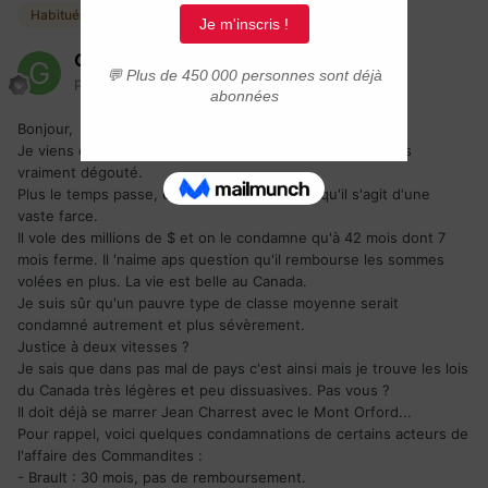
Habitués
Greyheart
Posté(e)
20 juin 2006
Bonjour,
Je viens de lire
la condamnation de Charles Guité
. Je suis
vraiment dégouté.
Plus le temps passe, et plus j'ai l'impression qu'il s'agit d'une
vaste farce.
Il vole des millions de $ et on le condamne qu'à 42 mois dont 7
mois ferme. Il 'naime aps question qu'il rembourse les sommes
volées en plus. La vie est belle au Canada.
Je suis sûr qu'un pauvre type de classe moyenne serait
condamné autrement et plus sévèrement.
Justice à deux vitesses ?
Je sais que dans pas mal de pays c'est ainsi mais je trouve les lois
du Canada très légères et peu dissuasives. Pas vous ?
Il doit déjà se marrer Jean Charrest avec le Mont Orford...
Pour rappel, voici quelques condamnations de certains acteurs de
l'affaire des Commandites :
- Brault : 30 mois, pas de remboursement.