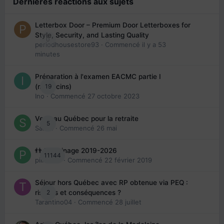
Dernières réactions aux sujets
Letterbox Door – Premium Door Letterboxes for
Style, Security, and Lasting Quality
0
periodhousestore93
· Commencé
il y a 53
minutes
Préparation à l'examen EACMC partie I
19
(médecins)
Ino
· Commencé
27 octobre 2023
Venir au Québec pour la retraite
5
Sab74
· Commencé
26 mai
👬 Parrainage 2019-2026
11144
piinoush
· Commencé
22 février 2019
Séjour hors Québec avec RP obtenue via PEQ :
2
risques et conséquences ?
Tarantino04
· Commencé
28 juillet