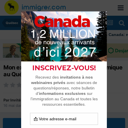
Québec
Immigrer au Canada: ressour
Mon expérience avec le racisme systémique
au Québec
Par Invité
16 mai
dans
Québec
Répondre à ce sujet