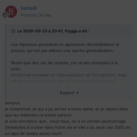
bahadi
Posté(e)
30 mai
Le 2026-05-23 à 20:41,
fryggo
a dit :
Les réponses grossières et agressives décrédibilisent le
propos, qui est par ailleurs une sacrée généralisation.
Reste que des cas de racisme, j'en ai des exemples à la
pelle.
Ma blonde travaillait en régionalisation de l'immigration, mais
même en poussant fort, les CV passaient difficilement:
méconnaissance des équivalences de diplômes, peur de la
Expand
difficulté d'intégration,....
bonjour,
Mon fils, qui a passé plus de la moitié de sa vie au Québec
je comprends ce qui a pu arriver a cette dame, et je rejoins l’avis
mais parle avec l'accent français est exaspéré de se prendre
que les imbéciles ca existe partout.
systématiquement des remarques sur ce dernier.
je suis convaincu que , nous tous, on a un certain pourcentage
d’imbéciles à croiser dans notre vie et elle a du avoir ces 100% en
Bon, c'est sûr que la couche de chauvinisme épouvantable
un laps de temps assez court.
des Sherbrookois vient renforcer le sentiment: ma blonde,