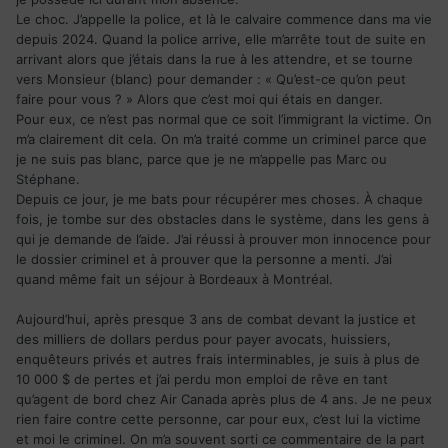
Le choc. J’appelle la police, et là le calvaire commence dans ma vie
depuis 2024. Quand la police arrive, elle m’arrête tout de suite en
arrivant alors que j’étais dans la rue à les attendre, et se tourne
vers Monsieur (blanc) pour demander : « Qu’est-ce qu’on peut
faire pour vous ? » Alors que c’est moi qui étais en danger.
Pour eux, ce n’est pas normal que ce soit l’immigrant la victime. On
m’a clairement dit cela. On m’a traité comme un criminel parce que
je ne suis pas blanc, parce que je ne m’appelle pas Marc ou
Stéphane.
Depuis ce jour, je me bats pour récupérer mes choses. À chaque
fois, je tombe sur des obstacles dans le système, dans les gens à
qui je demande de l’aide. J’ai réussi à prouver mon innocence pour
le dossier criminel et à prouver que la personne a menti. J’ai
quand même fait un séjour à Bordeaux à Montréal.
Aujourd’hui, après presque 3 ans de combat devant la justice et
des milliers de dollars perdus pour payer avocats, huissiers,
enquêteurs privés et autres frais interminables, je suis à plus de
10 000 $ de pertes et j’ai perdu mon emploi de rêve en tant
qu’agent de bord chez
Air Canada
après plus de 4 ans. Je ne peux
rien faire contre cette personne, car pour eux, c’est lui la victime
et moi le criminel. On m’a souvent sorti ce commentaire de la part