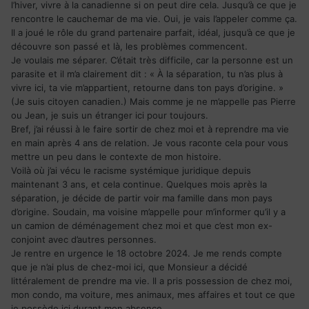
l’hiver, vivre à la canadienne si on peut dire cela. Jusqu’à ce que je
rencontre le cauchemar de ma vie. Oui, je vais l’appeler comme ça.
Il a joué le rôle du grand partenaire parfait, idéal, jusqu’à ce que je
découvre son passé et là, les problèmes commencent.
Je voulais me séparer. C’était très difficile, car la personne est un
parasite et il m’a clairement dit : « À la séparation, tu n’as plus à
vivre ici, ta vie m’appartient, retourne dans ton pays d’origine. »
(Je suis citoyen canadien.) Mais comme je ne m’appelle pas Pierre
ou Jean, je suis un étranger ici pour toujours.
Bref, j’ai réussi à le faire sortir de chez moi et à reprendre ma vie
en main après 4 ans de relation. Je vous raconte cela pour vous
mettre un peu dans le contexte de mon histoire.
Voilà où j’ai vécu le racisme systémique juridique depuis
maintenant 3 ans, et cela continue. Quelques mois après la
séparation, je décide de partir voir ma famille dans mon pays
d’origine. Soudain, ma voisine m’appelle pour m’informer qu’il y a
un camion de déménagement chez moi et que c’est mon ex-
conjoint avec d’autres personnes.
Je rentre en urgence le 18 octobre 2024. Je me rends compte
que je n’ai plus de chez-moi ici, que Monsieur a décidé
littéralement de prendre ma vie. Il a pris possession de chez moi,
mon condo, ma voiture, mes animaux, mes affaires et tout ce que
je possède ici durant mon absence.