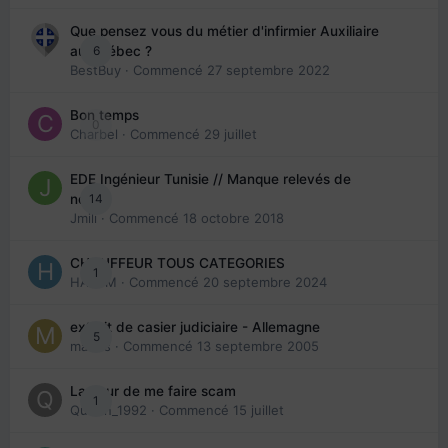
Que pensez vous du métier d'infirmier Auxiliaire
6
au Québec ?
BestBuy
· Commencé
27 septembre 2022
Bon temps
0
Charbel
· Commencé
29 juillet
EDE Ingénieur Tunisie // Manque relevés de
14
note
Jmili
· Commencé
18 octobre 2018
CHAUFFEUR TOUS CATEGORIES
1
HAZEM
· Commencé
20 septembre 2024
extrait de casier judiciaire - Allemagne
5
maries
· Commencé
13 septembre 2005
La peur de me faire scam
1
Queen_1992
· Commencé
15 juillet