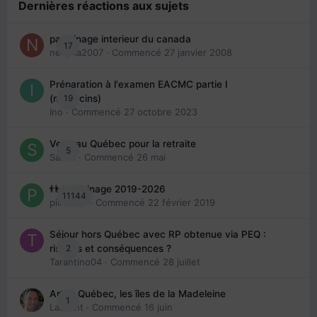
Dernières réactions aux sujets
parrainage interieur du canada
17
nedjma2007
· Commencé
27 janvier 2008
Préparation à l'examen EACMC partie I
19
(médecins)
Ino
· Commencé
27 octobre 2023
Venir au Québec pour la retraite
5
Sab74
· Commencé
26 mai
👬 Parrainage 2019-2026
11144
piinoush
· Commencé
22 février 2019
Séjour hors Québec avec RP obtenue via PEQ :
2
risques et conséquences ?
Tarantino04
· Commencé
28 juillet
Arte : Québec, les îles de la Madeleine
1
Laurent
· Commencé
16 juin