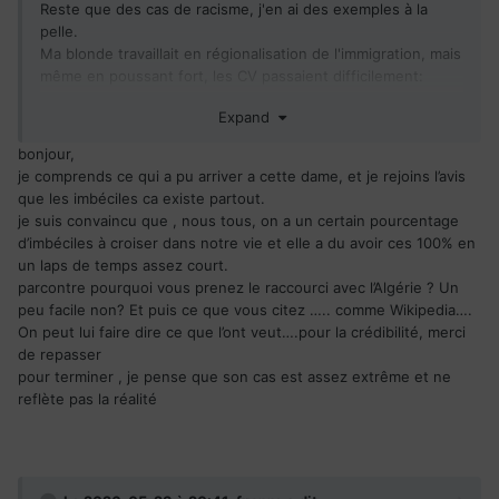
Reste que des cas de racisme, j'en ai des exemples à la
difficultés : " vous n'avez pas fait Science - Pô, vous
pelle.
comprenez
........" )
Ma blonde travaillait en régionalisation de l'immigration, mais
Et se faire expliquer sur un ton condescendant que le
même en poussant fort, les CV passaient difficilement:
Québec, c'est le Canada à longueur de temps, par des gens
méconnaissance des équivalences de diplômes, peur de la
qui ne connaissent rien à l'histoire de la province, quand on
Expand
difficulté d'intégration,....
est souverainiste, ça énerve.
bonjour,
Mon fils, qui a passé plus de la moitié de sa vie au Québec
Quant à l'Algérie, elle n'a aucune leçon à donner sur le sujet
je comprends ce qui a pu arriver a cette dame, et je rejoins l’avis
mais parle avec l'accent français est exaspéré de se prendre
https://minorityrights.org/fr/communities/black-algerians/
que les imbéciles ca existe partout.
systématiquement des remarques sur ce dernier.
je suis convaincu que , nous tous, on a un certain pourcentage
d’imbéciles à croiser dans notre vie et elle a du avoir ces 100% en
Bon, c'est sûr que la couche de chauvinisme épouvantable
Bref, oui on trouve des formes de racisme au Québec,
un laps de temps assez court.
des Sherbrookois vient renforcer le sentiment: ma blonde,
comme partout, c'est le concept même de nation
parcontre pourquoi vous prenez le raccourci avec l’Algérie ? Un
encore elle, n'ayant pas étudié à Sherbrooke (plus belle ville
rassemblée autour d'une identité ethno-culturelle qui en est
peu facile non? Et puis ce que vous citez ….. comme Wikipedia….
du monde d'après l'ex-mairesse
) mais à Québec n'a
le terreau.
On peut lui faire dire ce que l’ont veut….pour la crédibilité, merci
jamais reçu la moindre réponse du Cégep ou de l'université
de repasser
ne serait-ce que pour un entretien. Tu ne peux pas travailler
Il faut redoubler d'efforts pour se faire accueillir, et ça peut
pour terminer , je pense que son cas est assez extrême et ne
dans ces établissements à Sherbrooke sans y a voir fait tes
devenir usant.
reflète pas la réalité
études.
Le racisme systémique s'exerce explicitement au grand jour
dans le refus manifeste des ordres professionnels
d'accueillir les immigrants qualifiés sélectionnées par le