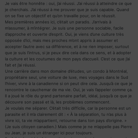
Je vais être honnête : oui, j’ai réussi. J’ai réussi à atteindre ce que
je cherchais. J’ai réussi à me prouver que je suis capable. Quand
on se fixe un objectif et qu’on travaille pour, on le réussit.
Mes premières années ici, c’était un paradis. J’arrivais à
m’assumer, à m’intégrer. Je suis une personne sociable, facile
d’approche et ouverte d’esprit. Oui, je viens d’une culture très
opposée d’ici, mais mes proches m’ont appris à assumer et
accepter l’autre avec sa différence, et à ne rien imposer, surtout
que je suis l’intrus, si je peux dire cela dans ce sens, et à adopter
la culture et les coutumes de mon pays d’accueil. C’est ce que j’ai
fait et j’ai réussi.
Une carrière dans mon domaine d’études, un condo à Montréal,
propriétaire seul, une voiture de luxe, mes voyages dans le Sud
l’hiver, vivre à la canadienne si on peut dire cela. Jusqu’à ce que je
rencontre le cauchemar de ma vie. Oui, je vais l’appeler comme ça.
Il a joué le rôle du grand partenaire parfait, idéal, jusqu’à ce que je
découvre son passé et là, les problèmes commencent.
Je voulais me séparer. C’était très difficile, car la personne est un
parasite et il m’a clairement dit : « À la séparation, tu n’as plus à
vivre ici, ta vie m’appartient, retourne dans ton pays d’origine. »
(Je suis citoyen canadien.) Mais comme je ne m’appelle pas Pierre
ou Jean, je suis un étranger ici pour toujours.