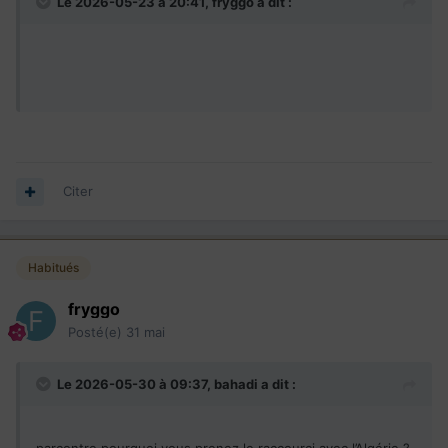
Le 2026-05-23 à 20:41,
fryggo
a dit :
gouvernement: J'ai du me battre pour faire reconnaitre mon
diplôme pourtant listé noir sur blanc sur l'entente France-
Québec.....
Personnellement, dans une compagnie qui recrute
massivement à l'international, le constat est très différent.
Oui, des remarques sur l'accent, mais avec gentillesse et
que j'arrive facilement à tourner en plaisanterie sans
conséquence.
Citer
Mais quand ma blonde québécoise cherchait du travail en
France, elle était confrontée exactement au même
difficultés : " vous n'avez pas fait Science - Pô, vous
Habitués
comprenez
........" )
Et se faire expliquer sur un ton condescendant que le
fryggo
Québec, c'est le Canada à longueur de temps, par des gens
Posté(e)
31 mai
qui ne connaissent rien à l'histoire de la province, quand on
est souverainiste, ça énerve.
Le 2026-05-30 à 09:37,
bahadi
a dit :
Quant à l'Algérie, elle n'a aucune leçon à donner sur le sujet
https://minorityrights.org/fr/communities/black-algerians/