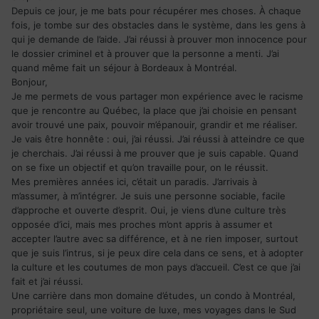
Depuis ce jour, je me bats pour récupérer mes choses. À chaque
fois, je tombe sur des obstacles dans le système, dans les gens à
qui je demande de l’aide. J’ai réussi à prouver mon innocence pour
le dossier criminel et à prouver que la personne a menti. J’ai
quand même fait un séjour à Bordeaux à Montréal.
Bonjour,
Je me permets de vous partager mon expérience avec le racisme
que je rencontre au Québec, la place que j’ai choisie en pensant
avoir trouvé une paix, pouvoir m’épanouir, grandir et me réaliser.
Je vais être honnête : oui, j’ai réussi. J’ai réussi à atteindre ce que
je cherchais. J’ai réussi à me prouver que je suis capable. Quand
on se fixe un objectif et qu’on travaille pour, on le réussit.
Mes premières années ici, c’était un paradis. J’arrivais à
m’assumer, à m’intégrer. Je suis une personne sociable, facile
d’approche et ouverte d’esprit. Oui, je viens d’une culture très
opposée d’ici, mais mes proches m’ont appris à assumer et
accepter l’autre avec sa différence, et à ne rien imposer, surtout
que je suis l’intrus, si je peux dire cela dans ce sens, et à adopter
la culture et les coutumes de mon pays d’accueil. C’est ce que j’ai
fait et j’ai réussi.
Une carrière dans mon domaine d’études, un condo à Montréal,
propriétaire seul, une voiture de luxe, mes voyages dans le Sud