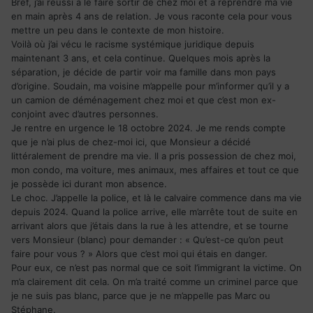
Bref, j’ai réussi à le faire sortir de chez moi et à reprendre ma vie
en main après 4 ans de relation. Je vous raconte cela pour vous
mettre un peu dans le contexte de mon histoire.
Voilà où j’ai vécu le racisme systémique juridique depuis
maintenant 3 ans, et cela continue. Quelques mois après la
séparation, je décide de partir voir ma famille dans mon pays
d’origine. Soudain, ma voisine m’appelle pour m’informer qu’il y a
un camion de déménagement chez moi et que c’est mon ex-
conjoint avec d’autres personnes.
Je rentre en urgence le 18 octobre 2024. Je me rends compte
que je n’ai plus de chez-moi ici, que Monsieur a décidé
littéralement de prendre ma vie. Il a pris possession de chez moi,
mon condo, ma voiture, mes animaux, mes affaires et tout ce que
je possède ici durant mon absence.
Le choc. J’appelle la police, et là le calvaire commence dans ma vie
depuis 2024. Quand la police arrive, elle m’arrête tout de suite en
arrivant alors que j’étais dans la rue à les attendre, et se tourne
vers Monsieur (blanc) pour demander : « Qu’est-ce qu’on peut
faire pour vous ? » Alors que c’est moi qui étais en danger.
Pour eux, ce n’est pas normal que ce soit l’immigrant la victime. On
m’a clairement dit cela. On m’a traité comme un criminel parce que
je ne suis pas blanc, parce que je ne m’appelle pas Marc ou
Stéphane.