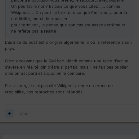
parcontre pourquoi vous prenez le raccourci avec l’Algérie ?
Un peu facile non? Et puis ce que vous citez ….. comme
Bref, oui on trouve des formes de racisme au Québec,
Wikipedia…. On peut lui faire dire ce que l’ont veut….pour la
comme partout, c'est le concept même de nation
crédibilité, merci de repasser
rassemblée autour d'une identité ethno-culturelle qui en est
pour terminer , je pense que son cas est assez extrême et
le terreau.
ne reflète pas la réalité
Il faut redoubler d'efforts pour se faire accueillir, et ça peut
L'autrice du post est d'origine algérienne, d'où la référence à son
devenir usant.
pays.
C'est décevant que le Québec. décrit comme une terre d'accueil,
s'avère en réalité loin d'être si parfait, mais il ne fait pas oublier
d'où on est parti et à quoi on le compare.
Par ailleurs, je n'ai pas cité Wikipedia, donc en terme de
crédibilité, vos reproches sont infondés.
Citer