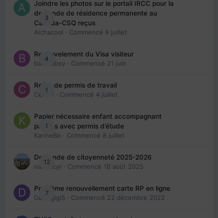
Joindre les photos sur le portail IRCC pour la
demande de résidence permanente au
3
Canada-CSQ reçus
Aichacool
· Commencé
9 juillet
Renouvelement du Visa visiteur
4
babibubsy
· Commencé
21 juin
Refus de permis de travail
1
Cedbri
· Commencé
4 juillet
Papier nécessaire enfant accompagnant
1
parents avec permis d’étude
KarineBo
· Commencé
8 juillet
Demande de citoyenneté 2025-2026
12
nanancyr
· Commencé
18 août 2025
Problème renouvellement carte RP en ligne
7
Davidgigi5
· Commencé
22 décembre 2022