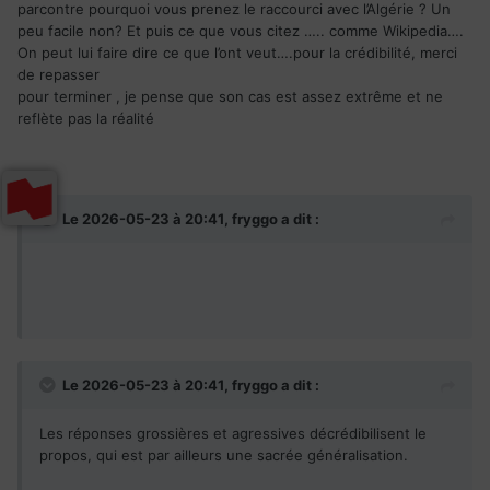
parcontre pourquoi vous prenez le raccourci avec l’Algérie ? Un
encore elle, n'ayant pas étudié à Sherbrooke (plus belle ville
peu facile non? Et puis ce que vous citez ….. comme Wikipedia….
du monde d'après l'ex-mairesse
) mais à Québec n'a
On peut lui faire dire ce que l’ont veut….pour la crédibilité, merci
jamais reçu la moindre réponse du Cégep ou de l'université
de repasser
ne serait-ce que pour un entretien. Tu ne peux pas travailler
pour terminer , je pense que son cas est assez extrême et ne
dans ces établissements à Sherbrooke sans y a voir fait tes
reflète pas la réalité
études.
Le racisme systémique s'exerce explicitement au grand jour
dans le refus manifeste des ordres professionnels
d'accueillir les immigrants qualifiés sélectionnées par le
Le 2026-05-23 à 20:41,
fryggo
a dit :
gouvernement: J'ai du me battre pour faire reconnaitre mon
diplôme pourtant listé noir sur blanc sur l'entente France-
Québec.....
Personnellement, dans une compagnie qui recrute
massivement à l'international, le constat est très différent.
Oui, des remarques sur l'accent, mais avec gentillesse et
Le 2026-05-23 à 20:41,
fryggo
a dit :
que j'arrive facilement à tourner en plaisanterie sans
conséquence.
Les réponses grossières et agressives décrédibilisent le
propos, qui est par ailleurs une sacrée généralisation.
Mais quand ma blonde québécoise cherchait du travail en
France, elle était confrontée exactement au même