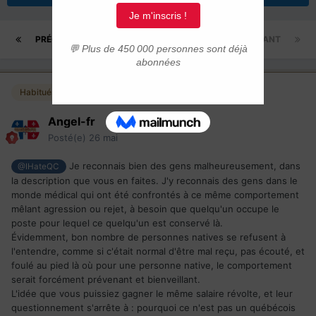
PRÉCÉDENT
Page 2 sur 2
SUIVANT
Habitués
Angel-fr
Posté(e)
26 mai
Je reconnais bien des gens malheureusement, dans
@IHateQC
la description que vous en faites. J'y reconnais des gens dans le
monde médical qui ont été confrontés à ce même comportement
mêlant agression ou rejet, à besoin que quelqu'un occupe le
poste pour lequel ce quelqu'un est conservé là.
Évidemment, bon nombre de personnes natives se refusent à
l'entendre, comme si c'était normal d'être mal reçu, pas écouté, et
foulé au pied là où pour une personne native, le comportement
serait forcément prévenant et bienveillant.
L'idée que vous puissiez gagner le même salaire révolte, et leur
questionnement s'arrête à
: pourquoi ce n'est pas un québécois