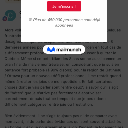
crazy_marty
Posté(e)
10 novembre 2017
Alors voila, je vous ai parlé il y a quelques jours de mes quelques
frustrations quotidiennes, la plupart pas vraiment aussi
désagréables que ça, simplement des faits que ma vie des 8
dernières années pouvait constater des fois. Rien en tout cas de
suffisamment profond et horrible pour me pousser à quitter le
Québec. Même si ce petit bilan des 8 ans sonne aussi comme un
bilan final de ma vie montréalaise, en considérant que je suis en
partance fort probable (à 99% disons) pour la région de Gatineau
/ Ottawa pour un nouveau défi professionnel, il me restait quand-
même à relater les joies de mon quotidien. En fait, certaines
choses dont je vais parler sont "entre deux", à savoir qu'il s'agit
de "bêtes" que je n'arrive pas forcément à apprivoiser
correctement depuis tout ce temps et que je peux donc
difficilement catégoriser entre joie ou frustration.
Bien évidemment, il ne s'agit toujours pas ni de comparer avec
mon avant, ni de parler des évidences qui sont souvent attachés
au bonheur et que pourraient être la job, l'argent, le logement, les