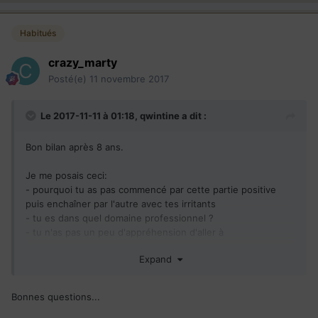
Habitués
crazy_marty
Posté(e)
11 novembre 2017
Le 2017-11-11 à 01:18,
qwintine
a dit :
Bon bilan après 8 ans.
Je me posais ceci:
- pourquoi tu as pas commencé par cette partie positive
puis enchaîner par l'autre avec tes irritants
- tu es dans quel domaine professionnel ?
- tu n'as pas un peu d'appréhension d'aller à
Ottawa/Gatineau et quitter la coolitude montrealaise?
Expand
- tu skies ou si st Bruno est trop facile? Bromont?
Au plaisir de te lire
Bonnes questions...