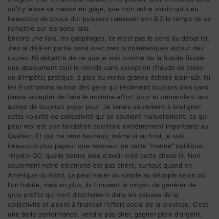
qu'il y laisse sa maison en gage, que mon autre voisin qui a eu
beaucoup de coups dur puissent ramasser son B.S le temps de se
remettre sur les bons rails.
Encore une fois, les gaspillages, ce n'est pas le sens du débat ici.
J'en ai déjà en partie parlé avec mes problématiques autour des
routes. Ni débattre de ce que je vois comme de la fraude fiscale
que absolument tout le monde sans exception (fraude de taxes
ou d'impôts) pratique, à plus ou moins grande échelle bien-sûr. Ni
les frustrations autour des gens qui réclament toujours plus sans
jamais accepter de faire le moindre effort pour et demandent aux
autres de toujours payer pour. Je tenais seulement à souligner
cette volonté de collectivité qui se soutient mutuellement, ce qui
pour moi est une fondation sociétale extrêmement importante au
Québec. Et qui me rend heureux, même si au final, je suis
beaucoup plus payeur que receveur de cette "manne" publique.
-Hydro-QC: quelle bonne idée d'avoir créé cette chose là. Non
seulement notre électricité est pas chère, surtout quand en
Amérique du Nord, ça peut varier du simple au décuple selon où
l'on habite, mais en plus, ils trouvent le moyen de générer de
gros profits qui vont directement dans les caisses de la
collectivité et aident à financer l'effort social de la province. C'est
une belle performance, vendre pas cher, gagner plein d'argent.