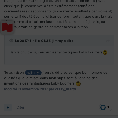
que je suis en marketing chez un telco actuellement et j'avoue
aussi que je commence à être extrêmement tanné des
commentaires désobligeants (voire même insultants par moment)
sur le tarif des télécoms ici (sur ce forum autant que dans la vraie
vie), comme si c'était ma faute tsé. Là au moins où je vais, ça
arrivera jamais ce genre de commentaires à la "con".
Le 2017-11-11 à 01:35,
jimmy
a dit :
Ben la chu déçu, rien sur les fantastiques baby boumers
Tu as raison
j'aurais dû préciser que bon nombre de
@jimmy
qualités que je relate dans mon sujet sont à l'origine des
inventions des fantastiques baby boomers
Modifié
11 novembre 2017
par crazy_marty
Citer
1