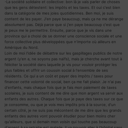
-La société solidaire et collective: bon là je vais parler de choses
que les gens détestent: les impôts et les taxes. Et oui c'est bien
dans la catégorie de mes joies quotidiennes. Ben moi, je suis
content de les payer. J'en paye beaucoup, mais ça ne me dérange
absolument pas. Déjà parce que si j'en paye beaucoup c'est que
je peux me le permettre. Ensuite, parce que je vis dans une
province qui a choisi de se donner une conscience sociale et une
force collective plus développées que n'importe où ailleurs en
Amérique du Nord.
Loin de moi l'idée de débattre sur les gaspillages publics de notre
argent (y'en a, ne soyons pas naïfs), mais je cherche avant tout à
féliciter la société dans laquelle je vis pour vouloir protéger les
plus faibles et offrir un coussin social à l'ensemble de ses
résidents. Ce qui a un coût et payer des impôts / taxes pour
financer cette volonté de social, ben ça me fait plaisir. Je n'ai pas
d'enfants, mais chaque fois que je fais mon paiement de taxes
scolaires, je suis content de me dire que mon argent va servir aux
enfants des autres. Chaque fois que je paye des taxes sur ce que
je consomme, ou que je vois mes impôts pris à la source, d'un
certain côté, je ne suis pas mécontent de me dire que les grands
enfants des autres vont pouvoir étudier pour bien moins cher
qu'ailleurs, que si demain mon voisin qui touche pas beaucoup
d'argent à sa retraite est malade, il va pouvoir aller à l'hôpital sans