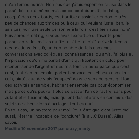
qu'en temps normal. Non pas que j'étais expert en cruise dans le
passé, loin de là même, mais ce concept du multiple dating,
accepté des deux bords, est horrible à assimiler et donne très
peu de chances aux timides ou à ceux qui veulent juste, ben, je
sais pas, voir une seule personne à la fois, c'est bien aussi non?
Puis après le dating, si vous avez l'expertise suffisante pour
passer entre les mailles du filet et être "choisi", arrive le temps
des relations. Puis là, un bon nombre de fois dans mes
conversations avec collègues, connaissances, ou amis, j'ai plus eu
l'impression qu'on me parlait d'amis qui habitent en coloc pour
économiser de l'argent et des fois font un bébé parce que c'est
cool, font rien ensemble, partent en vacances chacun dans leur
coin, plutôt que de vrais "couples" dans le sens de gens qui font
des activités ensemble, habitent ensemble pas pour économiser,
mais parce qu'ils peuvent plus se passer l'un de l'autre, sans pour
autant être fusionnels, mais qui ont des intérêts en commun, des
sujets de discussions à partager, tout ça quoi.
En tout cas, un mystère pour moi. Peut-être que c'est juste moi
aussi, l'éternel incapable de "conclure" (à la J.C Dusse). Allez
savoir.
Modifié
10 novembre 2017
par crazy_marty