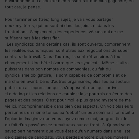
environnement. La société n'en ressortirait que plus gagnante, en
tout cas, je pense.
Pour terminer ce (très) long sujet, je vais vous partager
deux mystères, qui ne sont ni dans les joies, ni dans les
frustrations. Simplement, des expériences vécues qui ne me
suffisent pas à les classifier.
-Les syndicats: dans certains cas, ils sont ouverts, comprennent
les réalités économiques, sont utiles aux négociations de super
contrats de travail. Dans d'autres, ils sont réfractaires à tout
changement. Une bête bizarre que les syndicats. Même si ultra
puissants dans bon nombre de compagnies, du fait du
syndicalisme obligatoire, ils sont capables de compromis et de
marche en avant. Dans d'autres organismes, plus liés au secteur
public, on a l'impression qu'ils s'opposent, quoi qu'il arrive.
-Le dating et les relations de couples: là je pourrais en écrire des
pages et des pages. C'est pour moi le plus grand mystère de ma
vie ici. Incompréhensible dans bien des aspects. On voit plusieurs
personnes en même temps au "début" un peu comme si on était à
l'épicerie. Imaginez que vous soyez comme moi, un gros timide,
du fait d'un passé assez tumultueux sur ce front-là. Quand vous
savez pertinemment que vous êtes qu'un numéro dans une liste
de dizaines de candidats, vous perdez encore plus vos moyens