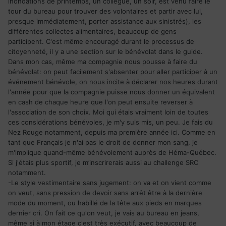
inondations de printemps, un collègue, un soir, est venu faire le
tour du bureau pour trouver des volontaires et partir avec lui,
presque immédiatement, porter assistance aux sinistrés), les
différentes collectes alimentaires, beaucoup de gens
participent. C'est même encouragé durant le processus de
citoyenneté, il y a une section sur le bénévolat dans le guide.
Dans mon cas, même ma compagnie nous pousse à faire du
bénévolat: on peut facilement s'absenter pour aller participer à un
événement bénévole, on nous incite à déclarer nos heures durant
l'année pour que la compagnie puisse nous donner un équivalent
en cash de chaque heure que l'on peut ensuite reverser à
l'association de son choix. Moi qui étais vraiment loin de toutes
ces considérations bénévoles, je m'y suis mis, un peu. Je fais du
Nez Rouge notamment, depuis ma première année ici. Comme en
tant que Français je n'ai pas le droit de donner mon sang, je
m'implique quand-même bénévolement auprès de Héma-Québec.
Si j'étais plus sportif, je m’inscrirerais aussi au challenge SRC
notamment.
-Le style vestimentaire sans jugement: on va et on vient comme
on veut, sans pression de devoir sans arrêt être à la dernière
mode du moment, ou habillé de la tête aux pieds en marques
dernier cri. On fait ce qu'on veut, je vais au bureau en jeans,
même si à mon étage c'est très exécutif, avec beaucoup de