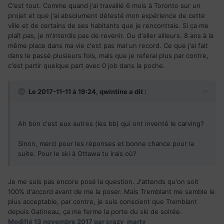
quand-même. Ma préférée: les bières de chez Archibald, à
C'est tout. Comme quand j'ai travaillé 6 mois à Toronto sur un
Québec, et maintenant aussi à l'aéroport de Montréal, une
projet et que j'ai absolument détesté mon expérience de cette
bonne raison de se présenter en avance pour prendre son
ville et de certains de ses habitants que je rencontrais. Si ça me
vol tant qu'à moi.
plaît pas, je m'interdis pas de revenir. Ou d'aller ailleurs. 8 ans à la
-Le bénévolat: pour moi, c'est remarquable à quel point il
même place dans ma vie c'est pas mal un record. Ce que j'ai fait
existe une forte culture du bénévolat. Il est plus facile de
dans le passé plusieurs fois, mais que je referai plus par contre,
compter ceux qui ne participent à aucune activité bénévole
c'est partir quelque part avec 0 job dans la poche.
que ceux qui y participent, à tous les niveaux. Entre les
dons de temps aux associations, les participations
Le 2017-11-11 à 19:24,
qwintine
a dit :
spontanées (par exemple, pour les inondations de
printemps, un collègue, un soir, est venu faire le tour du
bureau pour trouver des volontaires et partir avec lui,
Ah bon c'est eux autres (les bb) qui ont inventé le carving?
presque immédiatement, porter assistance aux sinistrés),
les différentes collectes alimentaires, beaucoup de gens
Sinon, merci pour les réponses et bonne chance pour la
participent. C'est même encouragé durant le processus de
suite. Pour le ski à Ottawa tu irais où?
citoyenneté, il y a une section sur le bénévolat dans le
guide. Dans mon cas, même ma compagnie nous pousse à
faire du bénévolat: on peut facilement s'absenter pour aller
Je me suis pas encore posé la question. J'attends qu'on soit
participer à un événement bénévole, on nous incite à
100% d'accord avant de me la poser. Mais Tremblant me semble le
déclarer nos heures durant l'année pour que la compagnie
plus acceptable, par contre, je suis conscient que Tremblant
puisse nous donner un équivalent en cash de chaque heure
depuis Gatineau, ça me ferme la porte du ski de soirée.
que l'on peut ensuite reverser à l'association de son choix.
Modifié
13 novembre 2017
par crazy_marty