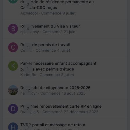
demande de résidence permanente au
3
Canada-CSQ reçus
Aichacool
· Commencé
9 juillet
Renouvelement du Visa visiteur
4
babibubsy
· Commencé
21 juin
Refus de permis de travail
1
Cedbri
· Commencé
4 juillet
Papier nécessaire enfant accompagnant
1
parents avec permis d’étude
KarineBo
· Commencé
8 juillet
Demande de citoyenneté 2025-2026
12
nanancyr
· Commencé
18 août 2025
Problème renouvellement carte RP en ligne
7
Davidgigi5
· Commencé
22 décembre 2022
TVRP portail et message de retour
0