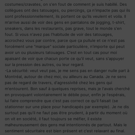
costumes/cravates, on s'en fout de comment je suis habillé. Des
collègues ont des tatouages, ou piercings, ça n'impacte pas qui ils
sont professionnellement, ils portent ce qu'ils veulent et voila. Il
m'arrive aussi de voir des gens en pantalons de jogging, t-shirt,
sneakers, dans les restaurants, pas grave, tout le monde s'en
fout. Si vous n'avez pas l'habitude de voir des tatouages,
accrochez vous par contre, parce que ça pullule et ce n'est pas
forcément une "marque" sociale particulière, n'importe qui peut
avoir un ou plusieurs tatouages. C'est en tout cas pour moi
apaisant de voir que chacun porte ce qu'il veut, sans s'appuyer
sur la pression des autres, ou leur regard.
-La sécurité: veut veut pas, je me sens pas en danger nulle part à
Montréal, autour de chez moi, ou ailleurs au Canada. Je ne sens
pas de regard de travers, d'agressivité chez les gens qui
m'entourent. Bon sauf à quelques reprises, mais je l'avais cherché
en provoquant volontairement le débile pour, enfin je l'espérais,
lui faire comprendre que c'est pas correct ce qu'il faisait (se
stationner sur une place pour handicapés par exemple). Je ne dis
surtout pas qu'il ne faut pas être prudent, à partir du moment où
on vit en société, il faut toujours se méfier, il existe
malheureusement des gens mal intentionnés de partout. Mais le
sentiment sécuritaire est bien présent et c'est relaxant au final.