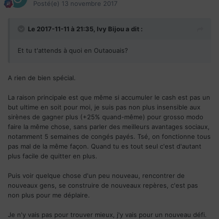
Posté(e)
13 novembre 2017
ski, une couple de fois par semaine, me permet de me vider
la tête et de recharger mes batteries pour le lendemain. En
y allant en soirée, il y a aussi beaucoup moins de monde, ce
Le 2017-11-11 à 21:35,
Ivy Bijou
a dit :
qui est royal, parce que les foules et moi, disons qu'on est
pas très amis.
Et tu t'attends à quoi en Outaouais?
-Les bières: bon là je vais passer pour un alcoolique, mais je
suis absolument en amour avec le choix de bières
disponible, chaque jour, ou presque, il est possible de
A rien de bien spécial.
trouver une nouvelle petite merveille venue d'une micro-
brasserie à quelque part en région. Je ne bois plus que ces
La raison principale est que même si accumuler le cash est pas un
bières-là, terminé les bières industrielles au goût d'eau. En
but ultime en soit pour moi, je suis pas non plus insensible aux
fait, il m'arrive aussi de partir en expédition jusqu'à la
sirènes de gagner plus (+25% quand-même) pour grosso modo
brasserie en tant que tel, pour une fin de semaine
faire la même chose, sans parler des meilleurs avantages sociaux,
d'escapades dans les régions québécoises, c'est une
notamment 5 semaines de congés payés. Tsé, on fonctionne tous
activité "motivante". Un bon moyen de découvrir les régions
pas mal de la même façon. Quand tu es tout seul c'est d'autant
de la province et de savourer quelques spécialités. Pour
plus facile de quitter en plus.
ceux que ça intéresse, il existe des centaines de micro-
brasseries à parcourir à travers tout l'Est: entre celles du
Puis voir quelque chose d'un peu nouveau, rencontrer de
Québec, des Etats de la Nouvelle-Angleterre, de l'Ontario et
nouveaux gens, se construire de nouveaux repères, c'est pas
de l'Atlantique, vous avez de quoi occuper de nombreuses
non plus pour me déplaire.
fins de semaine. C'est peut-être moins le fun que d'aller sur
les plages de Miami, ou à NYC, mais ça en vaut la peine
Je n'y vais pas pour trouver mieux, j'y vais pour un nouveau défi.