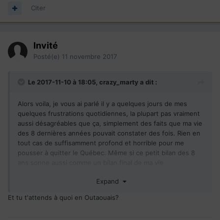
Citer
Invité
Posté(e)
11 novembre 2017
Le 2017-11-10 à 18:05,
crazy_marty
a dit :
Alors voila, je vous ai parlé il y a quelques jours de mes
quelques frustrations quotidiennes, la plupart pas vraiment
aussi désagréables que ça, simplement des faits que ma vie
des 8 dernières années pouvait constater des fois. Rien en
tout cas de suffisamment profond et horrible pour me
pousser à quitter le Québec. Même si ce petit bilan des 8
ans sonne aussi comme un bilan final de ma vie
montréalaise, en considérant que je suis en partance fort
Expand
probable (à 99% disons) pour la région de Gatineau /
Ottawa pour un nouveau défi professionnel, il me restait
Et tu t'attends à quoi en Outaouais?
quand-même à relater les joies de mon quotidien. En fait,
certaines choses dont je vais parler sont "entre deux", à