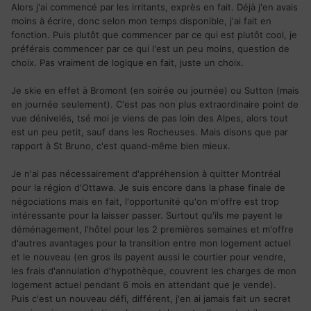
Alors j'ai commencé par les irritants, exprès en fait. Déjà j'en avais
Envoyé de mon iPhone en utilisant application mobile
moins à écrire, donc selon mon temps disponible, j'ai fait en
Immigrer.com
fonction. Puis plutôt que commencer par ce qui est plutôt cool, je
préférais commencer par ce qui l'est un peu moins, question de
choix. Pas vraiment de logique en fait, juste un choix.
Je skie en effet à Bromont (en soirée ou journée) ou Sutton (mais
en journée seulement). C'est pas non plus extraordinaire point de
vue dénivelés, tsé moi je viens de pas loin des Alpes, alors tout
est un peu petit, sauf dans les Rocheuses. Mais disons que par
rapport à St Bruno, c'est quand-même bien mieux.
Je n'ai pas nécessairement d'appréhension à quitter Montréal
pour la région d'Ottawa. Je suis encore dans la phase finale de
négociations mais en fait, l'opportunité qu'on m'offre est trop
intéressante pour la laisser passer. Surtout qu'ils me payent le
déménagement, l'hôtel pour les 2 premières semaines et m'offre
d'autres avantages pour la transition entre mon logement actuel
et le nouveau (en gros ils payent aussi le courtier pour vendre,
les frais d'annulation d'hypothèque, couvrent les charges de mon
logement actuel pendant 6 mois en attendant que je vende).
Puis c'est un nouveau défi, différent, j'en ai jamais fait un secret