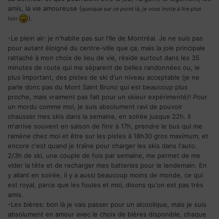
amis, la vie amoureuse (
quoique sur ce point là, je vous invite à lire plus
).
loin
-Le plein air: je n'habite pas sur l'Ile de Montréal. Je ne suis pas
pour autant éloigné du centre-ville que ça, mais la joie principale
rattaché à mon choix de lieu de vie, réside surtout dans les 35
minutes de route qui me séparent de belles randonnées ou, le
plus important, des pistes de ski d'un niveau acceptable (je ne
parle donc pas du Mont Saint Bruno qui est beaucoup plus
proche, mais vraiment pas fait pour un skieur expérimenté)! Pour
un mordu comme moi, je suis absolument ravi de pouvoir
chausser mes skis dans la semaine, en soirée jusque 22h. Il
m'arrive souvent en saison de finir à 17h, prendre le bus qui me
ramène chez moi et être sur les pistes à 18h30 gros maximum, et
encore c'est quand je traîne pour charger les skis dans l'auto.
2/3h de ski, une couple de fois par semaine, me permet de me
vider la tête et de recharger mes batteries pour le lendemain. En
y allant en soirée, il y a aussi beaucoup moins de monde, ce qui
est royal, parce que les foules et moi, disons qu'on est pas très
amis.
-Les bières: bon là je vais passer pour un alcoolique, mais je suis
absolument en amour avec le choix de bières disponible, chaque