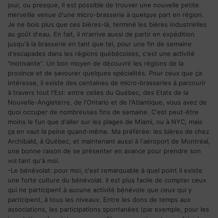
jour, ou presque, il est possible de trouver une nouvelle petite
merveille venue d'une micro-brasserie à quelque part en région.
Je ne bois plus que ces bières-là, terminé les bières industrielles
au goût d'eau. En fait, il m'arrive aussi de partir en expédition
jusqu'à la brasserie en tant que tel, pour une fin de semaine
d'escapades dans les régions québécoises, c'est une activité
"motivante". Un bon moyen de découvrir les régions de la
province et de savourer quelques spécialités. Pour ceux que ça
intéresse, il existe des centaines de micro-brasseries à parcourir
à travers tout l'Est: entre celles du Québec, des Etats de la
Nouvelle-Angleterre, de l'Ontario et de l'Atlantique, vous avez de
quoi occuper de nombreuses fins de semaine. C'est peut-être
moins le fun que d'aller sur les plages de Miami, ou à NYC, mais
ça en vaut la peine quand-même. Ma préférée: les bières de chez
Archibald, à Québec, et maintenant aussi à l'aéroport de Montréal,
une bonne raison de se présenter en avance pour prendre son
vol tant qu'à moi.
-Le bénévolat: pour moi, c'est remarquable à quel point il existe
une forte culture du bénévolat. Il est plus facile de compter ceux
qui ne participent à aucune activité bénévole que ceux qui y
participent, à tous les niveaux. Entre les dons de temps aux
associations, les participations spontanées (par exemple, pour les