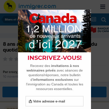
Bilans et tranches de vie
8 ans au Québec - joies et frustrations du
quotidien / Volume #2
Par
crazy_marty
10 novembre 2017
dans
Bilans et tranches de vie
Répondre à ce sujet
Habitués