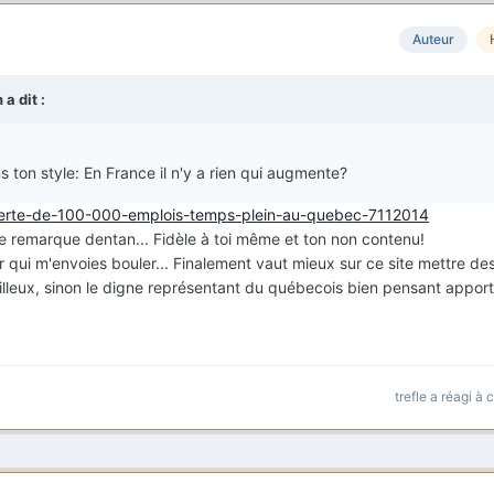
Auteur
a dit :
ton style: En France il n'y a rien qui augmente?
/perte-de-100-000-emplois-temps-plein-au-quebec-7112014
me remarque dentan... Fidèle à toi même et ton non contenu!
r qui m'envoies bouler... Finalement vaut mieux sur ce site mettre de
illeux, sinon le digne représentant du québecois bien pensant apport
trefle
a réagi à 