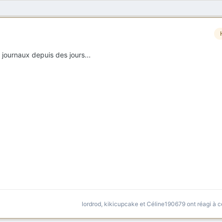
 journaux depuis des jours...
lordrod
,
kikicupcake
et
Céline190679
ont réagi à c