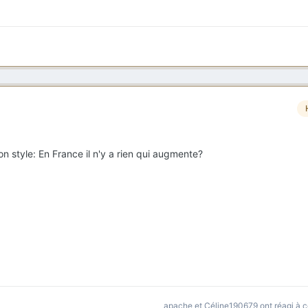
 style: En France il n'y a rien qui augmente?
apache
et
Céline190679
ont réagi à c