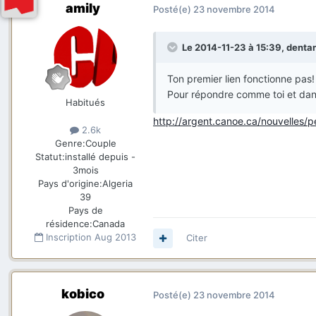
amily
Posté(e)
23 novembre 2014
Le 2014-11-23 à 15:39, dentan 
Ton premier lien fonctionne pas!
Pour répondre comme toi et dans 
Habitués
http://argent.canoe.ca/nouvelles
2.6k
Genre:
Couple
Statut:
installé depuis -
3mois
Pays d'origine:
Algeria
39
Pays de
résidence:
Canada
Inscription
Aug 2013
Citer
kobico
Posté(e)
23 novembre 2014