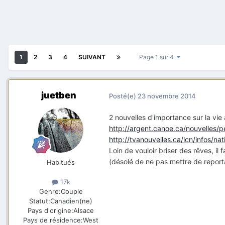
1
2
3
4
SUIVANT
Page 1 sur 4
juetben
Posté(e)
23 novembre 2014
2 nouvelles d'importance sur la vi
http://argent.canoe.ca/nouvelles
http://tvanouvelles.ca/lcn/infos/n
Loin de vouloir briser des rêves, il 
(désolé de ne pas mettre de reporta
Habitués
17k
Genre:
Couple
Statut:
Canadien(ne)
Pays d'origine:
Alsace
Pays de résidence:
West