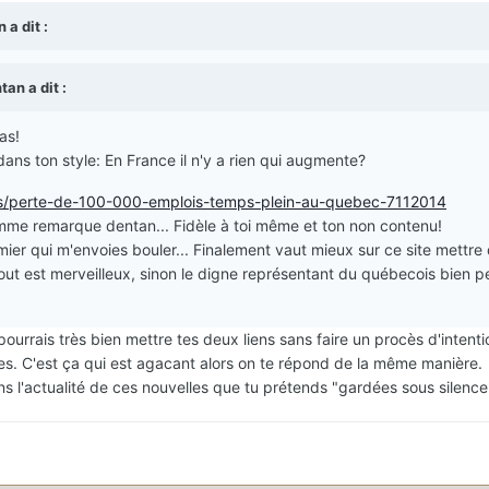
 a dit :
an a dit :
as!
ns ton style: En France il n'y a rien qui augmente?
les/perte-de-100-000-emplois-temps-plein-au-quebec-7112014
comme remarque dentan... Fidèle à toi même et ton non contenu!
mier qui m'envoies bouler... Finalement vaut mieux sur ce site mettre
tout est merveilleux, sinon le digne représentant du québecois bien 
pourrais très bien mettre tes deux liens sans faire un procès d'intenti
es. C'est ça qui est agacant alors on te répond de la même manière.
ans l'actualité de ces nouvelles que tu prétends "gardées sous silence