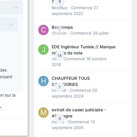
6
?
BestBuy
· Commencé
27
septembre 2022
Bon temps
0
Charbel
· Commencé
29 juillet
EDE Ingénieur Tunisie // Manque
relevés de note
14
Jmili
· Commencé
18 octobre
2018
 des
pensant
CHAUFFEUR TOUS
CATEGORIES
1
HAZEM
· Commencé
20
on sur la
septembre 2024
".
extrait de casier judiciaire -
Allemagne
5
maries
· Commencé
13
septembre 2005