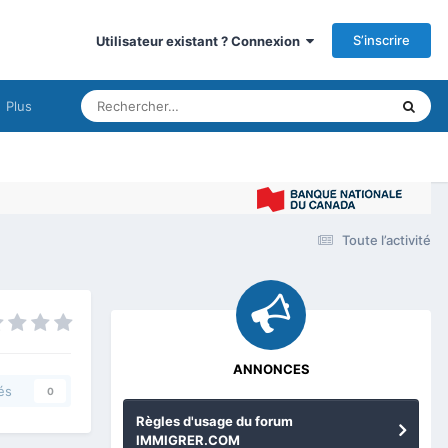
S’inscrire
Utilisateur existant ? Connexion
Plus
Immigrer
Toute l’activité
ANNONCES
és
0
Règles d'usage du forum
IMMIGRER.COM