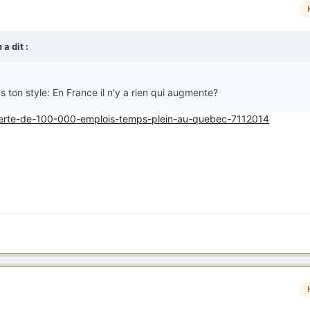
a dit :
ton style: En France il n'y a rien qui augmente?
/perte-de-100-000-emplois-temps-plein-au-quebec-7112014