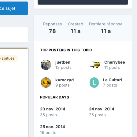
ce sujet
Réponses
Created
Dernière réponse
78
11 a
11 a
TOP POSTERS IN THIS TOPIC
Habitués
juetben
Cherrybee
13 posts
11 posts
kuroczyd
Le Guitariste
9 posts
7 posts
POPULAR DAYS
23 nov. 2014
24 nov. 2014
35 posts
25 posts
25 nov. 2014
19 posts