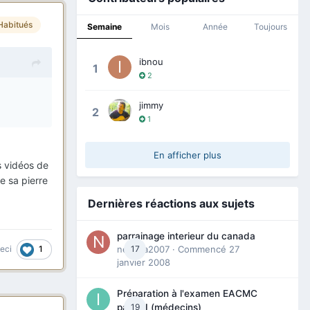
Habitués
Semaine
Mois
Année
Toujours
ibnou
1
2
jimmy
2
1
En afficher plus
s vidéos de
e sa pierre
Dernières réactions aux sujets
parrainage interieur du canada
1
nedjma2007
17
· Commencé
27
ceci
janvier 2008
Préparation à l'examen EACMC
19
partie I (médecins)