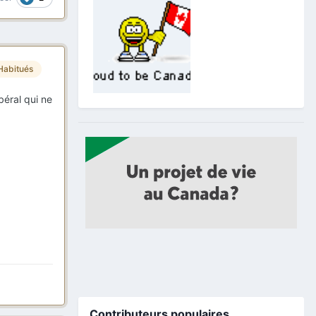
Habitués
béral qui ne
Contributeurs populaires