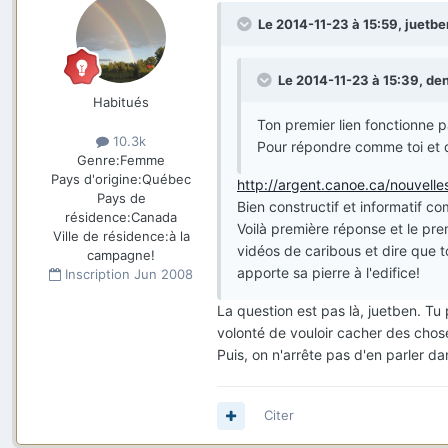
Le 2014-11-23 à 15:59, juetben
Le 2014-11-23 à 15:39, dent
Habitués
Ton premier lien fonctionne p
10.3k
Pour répondre comme toi et da
Genre:
Femme
Pays d'origine:
Québec
http://argent.canoe.ca/nouvel
Pays de
Bien constructif et informatif 
résidence:
Canada
Voilà première réponse et le pre
Ville de résidence:
à la
vidéos de caribous et dire que 
campagne!
apporte sa pierre à l'edifice!
Inscription
Jun 2008
La question est pas là, juetben. Tu 
volonté de vouloir cacher des chos
Puis, on n'arrête pas d'en parler d
Citer