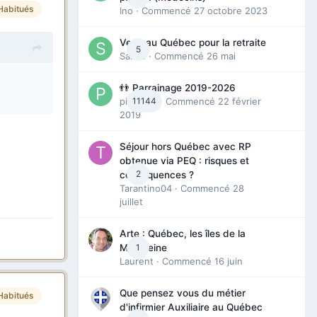
Habitués
Ino
· Commencé
27 octobre 2023
Venir au Québec pour la retraite
5
Sab74
· Commencé
26 mai
👬 Parrainage 2019-2026
piinoush
11144
· Commencé
22 février
2019
Séjour hors Québec avec RP
obtenue via PEQ : risques et
2
conséquences ?
Tarantino04
· Commencé
28
juillet
Arte : Québec, les îles de la
1
Madeleine
Laurent
· Commencé
16 juin
Que pensez vous du métier
Habitués
d'infirmier Auxiliaire au Québec