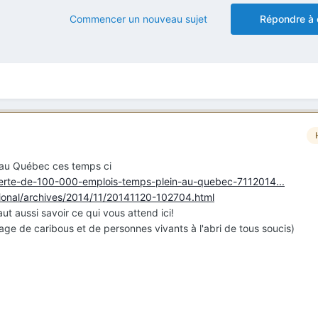
Commencer un nouveau sujet
Répondre à 
e au Québec ces temps ci
/perte-de-100-000-emplois-temps-plein-au-quebec-7112014...
ational/archives/2014/11/20141120-102704.html
faut aussi savoir ce qui vous attend ici!
ge de caribous et de personnes vivants à l'abri de tous soucis)