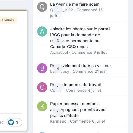
La peur de me faire scam
Queen_1992
1
· Commencé
15
juillet
Habitués
Joindre les photos sur le portail
IRCC pour la demande de
3
résidence permanente au
Canada-CSQ reçus
Aichacool
· Commencé
9 juillet
Renouvelement du Visa visiteur
4
babibubsy
· Commencé
21 juin
Refus de permis de travail
1
Cedbri
· Commencé
4 juillet
Papier nécessaire enfant
accompagnant parents avec
1
permis d’étude
KarineBo
· Commencé
8 juillet
3
eci