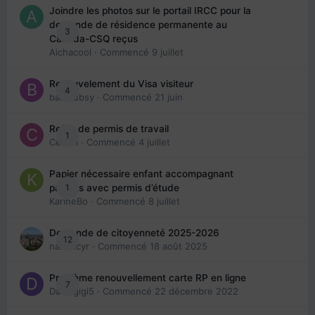
Joindre les photos sur le portail IRCC pour la
demande de résidence permanente au
3
Canada-CSQ reçus
Aichacool
· Commencé
9 juillet
Renouvelement du Visa visiteur
4
babibubsy
· Commencé
21 juin
Refus de permis de travail
1
Cedbri
· Commencé
4 juillet
Papier nécessaire enfant accompagnant
1
parents avec permis d’étude
KarineBo
· Commencé
8 juillet
Demande de citoyenneté 2025-2026
12
nanancyr
· Commencé
18 août 2025
Problème renouvellement carte RP en ligne
7
Davidgigi5
· Commencé
22 décembre 2022