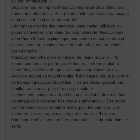
qui est l'immigration. »
Depuis un an, l'entreprise Mass Express avait de la difficulté à
trouver des chauffeurs. Pour recruter, elle a mené une campagne
de publicité le long de l'autoroute 40.
L'entreprise cherche des candidats, sans casier judiciaire, qui
pourront traverser la frontière. Le propriétaire de MassExpress
Jean-Pierre Masse explique que bon nombre de candidats « ont
des dossiers, ou plusieurs veulent rester chez eux, ne veulent
pas découcher. »
MassExpress offre à ses employés de moins travailler : 45
heures par semaine plutôt que 70 heures. La formule plaît à
Jean-François Cossette, qui est camionneur depuis six ans.
Avant de trouver ce nouvel horaire, il envisageait de ne plus faire
de transport jusqu'aux États-Unis. « Je me disais qu'avait une
famille, ce ne serait peut-être pas possible. »
Le jeune camionneur croit toutefois que l'industrie devra en faire
davantage pour s'adapter à la nouvelle génération. « Des salles
d'entraînement dans certaines haltes pour les camions. Une
nourriture plus variée, plus saine, sur la route. » Il n'a pas
l'intention de délaisser le métier pour autant : il a la route dans le
sang.