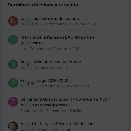
Dernières réactions aux sujets
parrainage interieur du canada
17
nedjma2007
· Commencé
27 janvier 2008
Préparation à l'examen EACMC partie I
19
(médecins)
Ino
· Commencé
27 octobre 2023
Venir au Québec pour la retraite
5
Sab74
· Commencé
26 mai
👬 Parrainage 2019-2026
11144
piinoush
· Commencé
22 février 2019
Séjour hors Québec avec RP obtenue via PEQ :
2
risques et conséquences ?
Tarantino04
· Commencé
28 juillet
Arte : Québec, les îles de la Madeleine
1
Laurent
· Commencé
16 juin