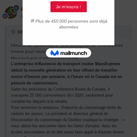
immigrer.com
Posté(e)
19 avril 2013
Citation
Pénurie de camionneurs : une entreprise de Trois-Rivières
innove pour recruter la relève
Mise à jour le jeudi 18 avril 2013 à 16 h 55 HAE
L'entreprise trifluvienne de transport routier MassExpress
séduit la nouvelle génération en leur offrant de travailler
moins d'heures par semaine, à l'heure où le Canada est en
pénurie de camionneurs.
Selon les prévisions du Conference Board du Canada, il
manquera 25 000 camionneurs d'ici 2020, seulement pour
combler les départs à la retraite.
Pour renverser la tendance, l'industrie du camionnage tente de
séduire les jeunes. Le président et directeur général de
l'Association du camionnage du Québec explique la stratégie : «
nous allons les rencontrer dans les foires d'emploi, dans les
écoles secondaires et on doit aussi faire appel à d'autres leviers