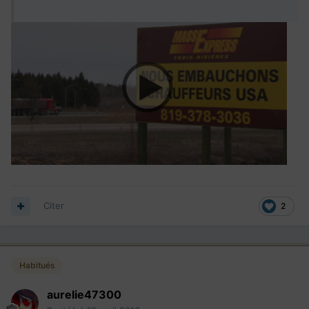
Citer
2
Habitués
aurelie47300