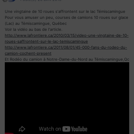
Une vingtaine de 10 roues s'affrontent sur le lac Témiscamingue
Pour vous amuser un peu, courses de camions 10 roues sur glace
(Lac) au Témiscamingue, Québec
Voir la vidéo au bas de l'article.
http://www.lafrontiere.ca/2010/03/15/video-une-vingtaine-de-10-
roues-saffrontent-sur-le-lac-temiscamingue
http://www.lafrontiere.ca/2011/08/01/45-000-fans-du-rodeo-du-
camion-cochent-present
Et Rodéo du camion à Notre-Dame-du-Nord au Témiscamingue,Qc