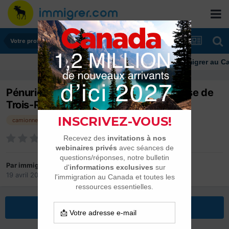
Votre profession
Immigrer au Canada: resso
Pénurie de camionneurs : une entreprise de
Trois-Rivières innove pour
camionneurs
Par
immigrer.com
19 avril 2013
dans
Votre profession
Répondre à ce sujet