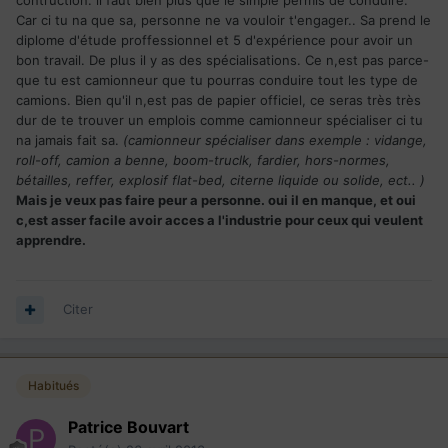
contruction. il faut bien plus que le simple permis de conduire.
Car ci tu na que sa, personne ne va vouloir t'engager.. Sa prend le
diplome d'étude proffessionnel et 5 d'expérience pour avoir un
bon travail. De plus il y as des spécialisations. Ce n,est pas parce-
que tu est camionneur que tu pourras conduire tout les type de
camions. Bien qu'il n,est pas de papier officiel, ce seras très très
dur de te trouver un emplois comme camionneur spécialiser ci tu
na jamais fait sa.
(camionneur spécialiser dans exemple : vidange,
roll-off, camion a benne, boom-truclk, fardier, hors-normes,
bétailles, reffer, explosif flat-bed, citerne liquide ou solide, ect.. )
Mais je veux pas faire peur a personne. oui il en manque, et oui
c,est asser facile avoir acces a l'industrie pour ceux qui veulent
apprendre.
Citer
Habitués
Patrice Bouvart