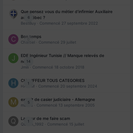
Que pensez vous du métier d'infirmier Auxiliaire
6
au Québec ?
BestBuy
· Commencé
27 septembre 2022
Bon temps
0
Charbel
· Commencé
29 juillet
EDE Ingénieur Tunisie // Manque relevés de
14
note
Jmili
· Commencé
18 octobre 2018
CHAUFFEUR TOUS CATEGORIES
1
HAZEM
· Commencé
20 septembre 2024
extrait de casier judiciaire - Allemagne
5
maries
· Commencé
13 septembre 2005
La peur de me faire scam
1
Queen_1992
· Commencé
15 juillet