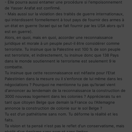
- Elle pourra aussi entamer une procédure si l'empoisonnement
de Yasser Arafat est confirmé.
- Mais aussi sur la violation des traités de guerre internationaux,
qui interdissent formellement à tout pays de fournir des armes à
un état en guerre (Israel qui se fait fournir par les USA alors qu'il
est en guerre).
Alors, en quoi, mais en quoi, accorder une reconnaissance
juridique et morale à un peuple peut-il être considérer comme
terroriste. Tu insinue que la Palestine est 100 % de son peuple
est terroriste, et indirectement, tu insinue donc que 138 Pays
dans le monde soutiennent le terrorisme est seulement 9 le
combatte.
Tu insinue que cette reconnaissance est néfaste pour l'Etat
Palestinien dans la mesure ou il s'enfonce de lui même dans les
négociations ? Pourquoi ne mentionne tu pas qu'Israel vient
d'annoncer au lendemain de la reconnaissance la construction de
3000 nouveau logement dans les colonies ? Apprécierais tu en
tant que citoyen Belge que demain la France ou l'Allemagne
annonce la construction de colonie sur le sol Belge ?
Tu est d'un pathétisme sans nom. Tu déforme la réalité et les
faits.
Ta vision et ta pensé n'est pas le reflet d'un conservatisme, mais
plutôt d'un égoïsme sans nom et sans limites.