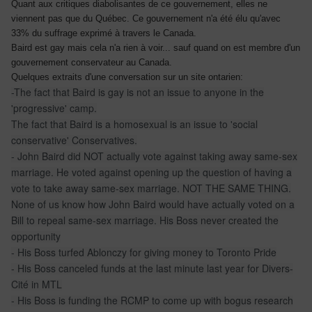
Quant aux critiques diabolisantes de ce gouvernement, elles ne
viennent pas que du Québec. Ce gouvernement n'a été élu qu'avec
33% du suffrage exprimé à travers le Canada.
Baird est gay mais cela n'a rien à voir... sauf quand on est membre d'un
gouvernement conservateur au Canada.
Quelques extraits d'une conversation sur un site ontarien:
-The fact that Baird is gay is not an issue to anyone in the
'progressive' camp.
The fact that Baird is a homosexual is an issue to 'social
conservative' Conservatives.
- John Baird did NOT actually vote against taking away same-sex
marriage. He voted against opening up the question of having a
vote to take away same-sex marriage. NOT THE SAME THING.
None of us know how John Baird would have actually voted on a
Bill to repeal same-sex marriage. His Boss never created the
opportunity
- His Boss turfed Ablonczy for giving money to Toronto Pride
- His Boss canceled funds at the last minute last year for Divers-
Cité in MTL
- His Boss is funding the RCMP to come up with bogus research