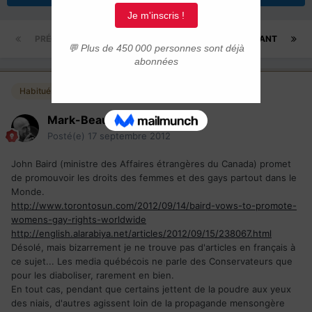
PRÉCÉDENT
Page 1 sur 3
SUIVANT
Habitués
Mark-Beaubien
Posté(e)
17 septembre 2012
John Baird (ministre des Affaires étrangères du Canada) promet
de promouvoir les droits des femmes et des gays partout dans le
Monde.
http://www.torontosun.com/2012/09/14/baird-vows-to-promote-
womens-gay-rights-worldwide
http://english.alarabiya.net/articles/2012/09/15/238067.html
Désolé, mais bizarrement je ne trouve pas d'articles en français à
ce sujet... Les media québécois ne parle des Conservateurs que
pour les diaboliser, rarement en bien.
En tout cas, pendant que certains jettent de la poudre aux yeux
des niais, d'autres agissent loin de la propagande mensongère