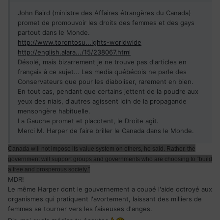
John Baird (ministre des Affaires étrangères du Canada)
promet de promouvoir les droits des femmes et des gays
partout dans le Monde.
http://www.torontosu...ights-worldwide
http://english.alara.../15/238067.html
Désolé, mais bizarrement je ne trouve pas d'articles en
français à ce sujet... Les media québécois ne parle des
Conservateurs que pour les diaboliser, rarement en bien.
En tout cas, pendant que certains jettent de la poudre aux
yeux des niais, d'autres agissent loin de la propagande
mensongère habituelle.
La Gauche promet et placotent, le Droite agit.
Merci M. Harper de faire briller le Canada dans le Monde.
Canada will not impose its value system on others, he said. Rather, the
government will support groups and governments who are choosing to “build
a free and prosperous society.”
MDR!
Le même Harper dont le gouvernement a coupé l'aide octroyé aux
organismes qui pratiquent l'avortement, laissant des milliers de
femmes se tourner vers les faiseuses d'anges.