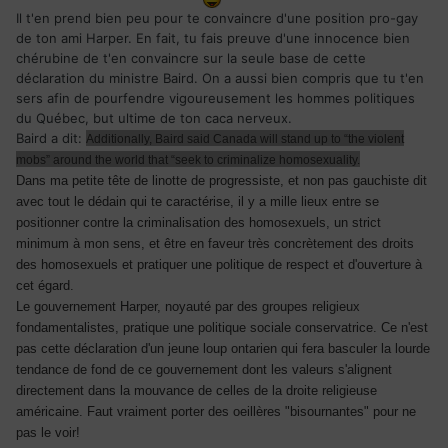
Il t'en prend bien peu pour te convaincre d'une position pro-gay
de ton ami Harper. En fait, tu fais preuve d'une innocence bien
chérubine de t'en convaincre sur la seule base de cette
déclaration du ministre Baird. On a aussi bien compris que tu t'en
sers afin de pourfendre vigoureusement les hommes politiques
du Québec, but ultime de ton caca nerveux.
Baird a dit:
Additionally, Baird said Canada will stand up to “the violent
mobs” around the world that “seek to criminalize homosexuality.
Dans ma petite tête de linotte de progressiste, et non pas gauchiste dit
avec tout le dédain qui te caractérise, il y a mille lieux entre se
positionner contre la criminalisation des homosexuels, un strict
minimum à mon sens, et être en faveur très concrètement des droits
des homosexuels et pratiquer une politique de respect et d'ouverture à
cet égard.
Le gouvernement Harper, noyauté par des groupes religieux
fondamentalistes, pratique une politique sociale conservatrice. Ce n'est
pas cette déclaration d'un jeune loup ontarien qui fera basculer la lourde
tendance de fond de ce gouvernement dont les valeurs s'alignent
directement dans la mouvance de celles de la droite religieuse
américaine. Faut vraiment porter des oeillères "bisournantes" pour ne
pas le voir!