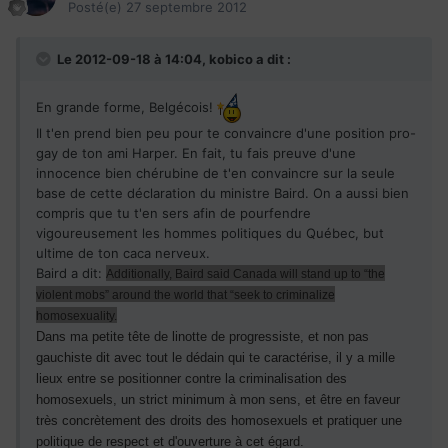
Posté(e)
27 septembre 2012
Le 2012-09-18 à 14:04, kobico a dit :
En grande forme, Belgécois!
Il t'en prend bien peu pour te convaincre d'une position pro-
gay de ton ami Harper. En fait, tu fais preuve d'une
innocence bien chérubine de t'en convaincre sur la seule
base de cette déclaration du ministre Baird. On a aussi bien
compris que tu t'en sers afin de pourfendre
vigoureusement les hommes politiques du Québec, but
ultime de ton caca nerveux.
Baird a dit:
Additionally, Baird said Canada will stand up to “the
violent mobs” around the world that “seek to criminalize
homosexuality.
Dans ma petite tête de linotte de progressiste, et non pas
gauchiste dit avec tout le dédain qui te caractérise, il y a mille
lieux entre se positionner contre la criminalisation des
homosexuels, un strict minimum à mon sens, et être en faveur
très concrètement des droits des homosexuels et pratiquer une
politique de respect et d'ouverture à cet égard.