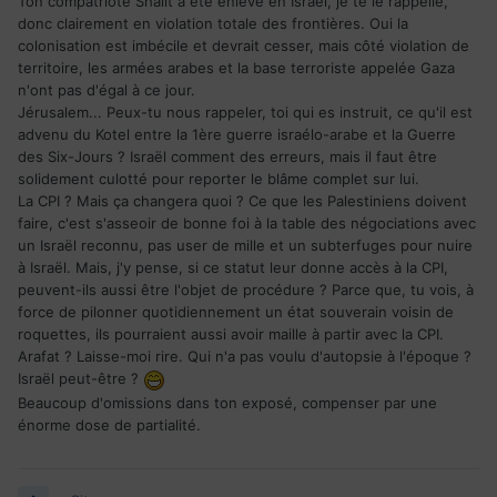
Ton compatriote Shalit a été enlevé en Israël, je te le rappelle,
donc clairement en violation totale des frontières. Oui la
colonisation est imbécile et devrait cesser, mais côté violation de
territoire, les armées arabes et la base terroriste appelée Gaza
n'ont pas d'égal à ce jour.
Jérusalem... Peux-tu nous rappeler, toi qui es instruit, ce qu'il est
advenu du Kotel entre la 1ère guerre israélo-arabe et la Guerre
des Six-Jours ? Israël comment des erreurs, mais il faut être
solidement culotté pour reporter le blâme complet sur lui.
La CPI ? Mais ça changera quoi ? Ce que les Palestiniens doivent
faire, c'est s'asseoir de bonne foi à la table des négociations avec
un Israël reconnu, pas user de mille et un subterfuges pour nuire
à Israël. Mais, j'y pense, si ce statut leur donne accès à la CPI,
peuvent-ils aussi être l'objet de procédure ? Parce que, tu vois, à
force de pilonner quotidiennement un état souverain voisin de
roquettes, ils pourraient aussi avoir maille à partir avec la CPI.
Arafat ? Laisse-moi rire. Qui n'a pas voulu d'autopsie à l'époque ?
Israël peut-être ?
Beaucoup d'omissions dans ton exposé, compenser par une
énorme dose de partialité.