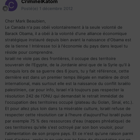
CriminelKatom
Posté(e)
1 décembre 2012
Cher Mark Beaubien,
Le Canada n'a pas obéi volontairement à la seule volonté de
Barack Obama, il a obéi à la volonté d'une alliance économique
stratégique instauré depuis bien avant la naissance d'Obama est
de la tienne ! Intéresse toi à l'économie du pays dans lequel tu
réside pour comprendre.
Israël ne viole pas des frontières, il occupe des territoire
souverain de l'Egypte, de la Jordanie ainsi que de la Syrie qu'il à
conquis lors de sa guerre des 6 jours, tu y fait référence, cette
dernière est dans un premier temps illégale en matière de droit
international, mais surtout elle est la naissance du conflit Israëlo
palestinien, car pour info, Israel n'à toujours pas respecter la
résolution 242 de l'ONU qui demandait le retrait immédiat de
l'occupation des territoires occupé (plateau du Golan, Sinaï, etc.).
Et pour allez plus loin dans ta misérable culture, Israël refuse de
respecter cette résolution car à l'heure d'aujourd'hui Israël puise
par exemple 75 % des ressources d'eau (nappes phréatique) de
ces territoires qu'elle s'est octroyé par son bon vouloir, pour
l'alimentation de son propre pays. Et ce n'est qu'une raison parmi
tant d'autres, après je ne vais pas te faire de dissertation sur ce