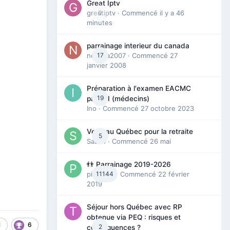
Great Iptv
greatiptv
0
· Commencé
il y a 46
minutes
parrainage interieur du canada
nedjma2007
17
· Commencé
27
janvier 2008
Préparation à l'examen EACMC
19
partie I (médecins)
Ino
· Commencé
27 octobre 2023
Venir au Québec pour la retraite
5
Sab74
· Commencé
26 mai
👬 Parrainage 2019-2026
piinoush
11144
· Commencé
22 février
2019
Séjour hors Québec avec RP
obtenue via PEQ : risques et
1
6
2
conséquences ?