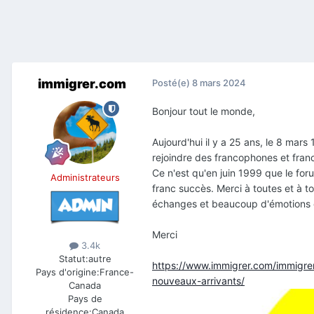
immigrer.com
Posté(e)
8 mars 2024
Bonjour tout le monde,
Aujourd'hui il y a 25 ans, le 8 mar
rejoindre des francophones et fran
Ce n'est qu'en juin 1999 que le fo
Administrateurs
franc succès. Merci à toutes et à to
échanges et beaucoup d'émotions e
Merci
3.4k
Statut:
autre
https://www.immigrer.com/immigre
Pays d'origine:
France-
nouveaux-arrivants/
Canada
Pays de
résidence:
Canada