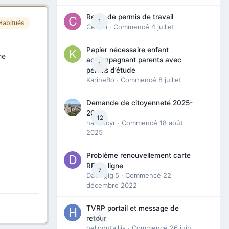
Refus de permis de travail
1
Habitués
Cedbri
· Commencé
4 juillet
Papier nécessaire enfant
he
accompagnant parents avec
1
permis d’étude
KarineBo
· Commencé
8 juillet
Demande de citoyenneté 2025-
2026
12
nanancyr
· Commencé
18 août
2025
Problème renouvellement carte
RP en ligne
7
Davidgigi5
· Commencé
22
décembre 2022
TVRP portail et message de
0
retour
hellodutaillis
· Commencé
26 juin