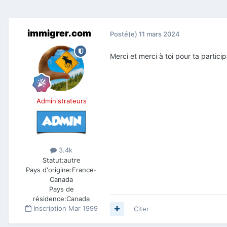
immigrer.com
Posté(e)
11 mars 2024
Merci et merci à toi pour ta partici
Administrateurs
3.4k
Statut:
autre
Pays d'origine:
France-
Canada
Pays de
résidence:
Canada
Inscription
Mar 1999
Citer