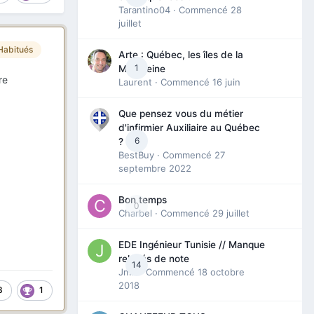
Tarantino04
· Commencé
28
juillet
Habitués
Arte : Québec, les îles de la
1
Madeleine
re
Laurent
· Commencé
16 juin
Que pensez vous du métier
d'infirmier Auxiliaire au Québec
6
?
BestBuy
· Commencé
27
septembre 2022
Bon temps
0
Charbel
· Commencé
29 juillet
EDE Ingénieur Tunisie // Manque
relevés de note
14
Jmili
· Commencé
18 octobre
2018
3
1