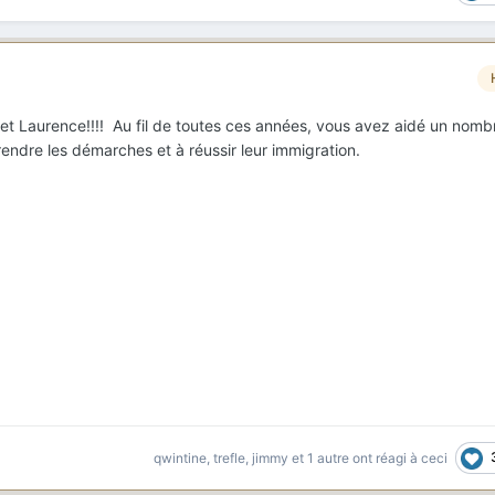
 et Laurence!!!! Au fil de toutes ces années, vous avez aidé un nomb
ndre les démarches et à réussir leur immigration.
qwintine
,
trefle
,
jimmy
et
1 autre
ont réagi à ceci