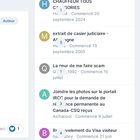
CHAUFFEUR TOUS
CATEGORIES
1
HAZEM
· Commencé
20
septembre 2024
Auteur
extrait de casier judiciaire -
Allemagne
5
maries
· Commencé
13
septembre 2005
La peur de me faire scam
Queen_1992
1
· Commencé
15
juillet
Joindre les photos sur le portail
IRCC pour la demande de
3
résidence permanente au
Canada-CSQ reçus
Aichacool
· Commencé
9 juillet
1
ceci
Renouvelement du Visa visiteur
4
babibubsy
· Commencé
21 juin