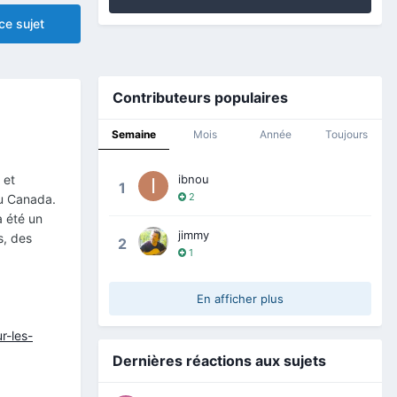
ce sujet
Contributeurs populaires
Semaine
Mois
Année
Toujours
ibnou
 et
1
2
du Canada.
a été un
jimmy
s, des
2
1
En afficher plus
r-les-
Dernières réactions aux sujets