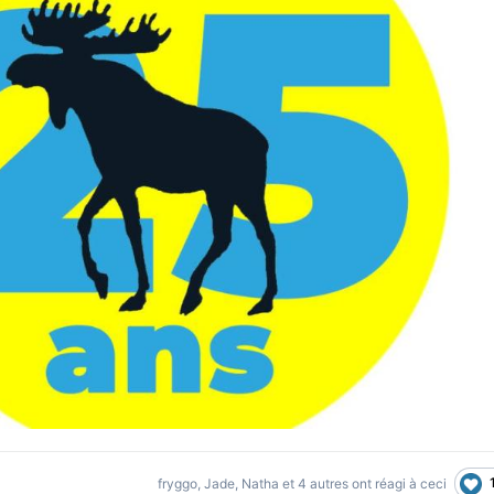
fryggo
,
Jade
,
Natha
et
4 autres
ont réagi à ceci