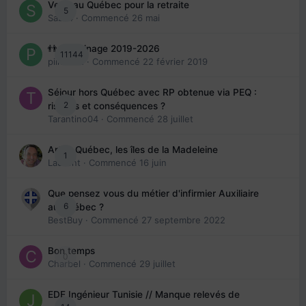
Venir au Québec pour la retraite
5
Sab74
· Commencé
26 mai
👬 Parrainage 2019-2026
11144
piinoush
· Commencé
22 février 2019
Séjour hors Québec avec RP obtenue via PEQ :
2
risques et conséquences ?
Tarantino04
· Commencé
28 juillet
Arte : Québec, les îles de la Madeleine
1
Laurent
· Commencé
16 juin
Que pensez vous du métier d'infirmier Auxiliaire
6
au Québec ?
BestBuy
· Commencé
27 septembre 2022
Bon temps
0
Charbel
· Commencé
29 juillet
EDE Ingénieur Tunisie // Manque relevés de