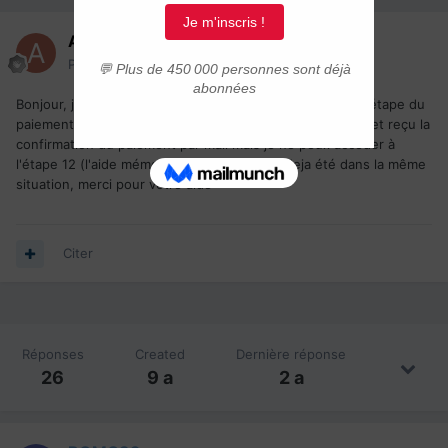
ASAP0
Posté(e)
11 mars 2017
Bonjour, j'ai effectué La demande de CAQ en ligne et a l'étape du
paiement il y a un hic. J'ai payé avec une carte de crédit et reçu la
confirmation du paiement par mail mais je ne peux accéder à
l'étape 12 (l'aide mémoire). Quelqu'un a t'il deja été dans la même
situation, merci pour votre aide
Citer
Réponses
Created
Dernière réponse
26
9 a
2 a