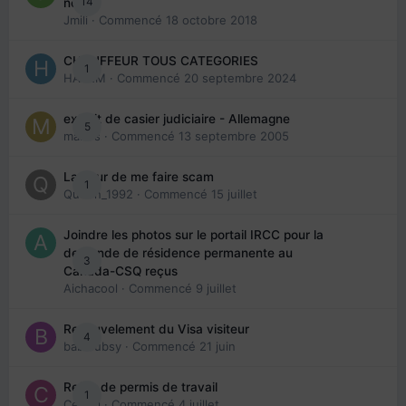
14
note
Jmili
· Commencé
18 octobre 2018
CHAUFFEUR TOUS CATEGORIES
1
HAZEM
· Commencé
20 septembre 2024
extrait de casier judiciaire - Allemagne
5
maries
· Commencé
13 septembre 2005
La peur de me faire scam
1
Queen_1992
· Commencé
15 juillet
Joindre les photos sur le portail IRCC pour la
demande de résidence permanente au
3
Canada-CSQ reçus
Aichacool
· Commencé
9 juillet
Renouvelement du Visa visiteur
4
babibubsy
· Commencé
21 juin
Refus de permis de travail
1
Cedbri
· Commencé
4 juillet