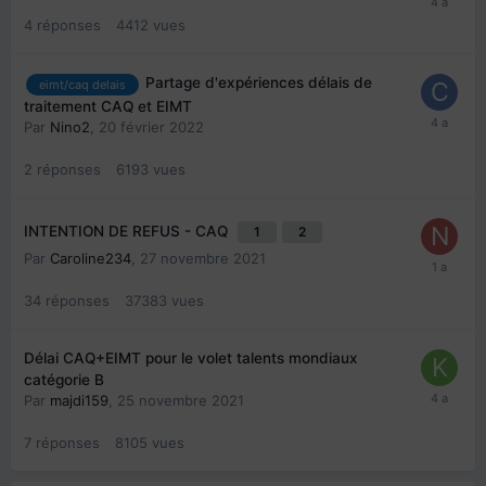
4
réponses
4412
vues
Partage d'expériences délais de
eimt/caq delais
traitement CAQ et EIMT
Par
Nino2
,
20 février 2022
2
réponses
6193
vues
INTENTION DE REFUS - CAQ
1
2
Par
Caroline234
,
27 novembre 2021
34
réponses
37383
vues
Délai CAQ+EIMT pour le volet talents mondiaux
catégorie B
Par
majdi159
,
25 novembre 2021
7
réponses
8105
vues