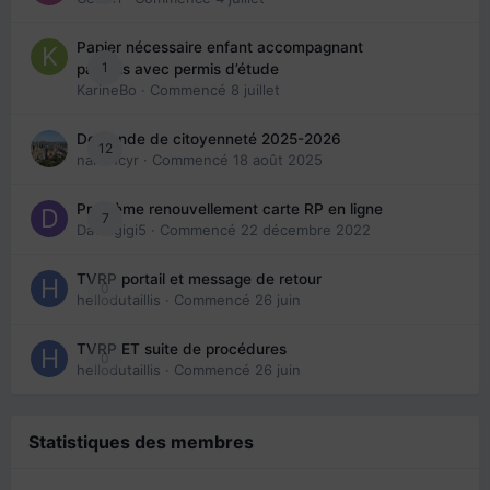
Papier nécessaire enfant accompagnant
1
parents avec permis d’étude
KarineBo
· Commencé
8 juillet
Demande de citoyenneté 2025-2026
12
nanancyr
· Commencé
18 août 2025
Problème renouvellement carte RP en ligne
7
Davidgigi5
· Commencé
22 décembre 2022
TVRP portail et message de retour
0
hellodutaillis
· Commencé
26 juin
TVRP ET suite de procédures
0
hellodutaillis
· Commencé
26 juin
Statistiques des membres