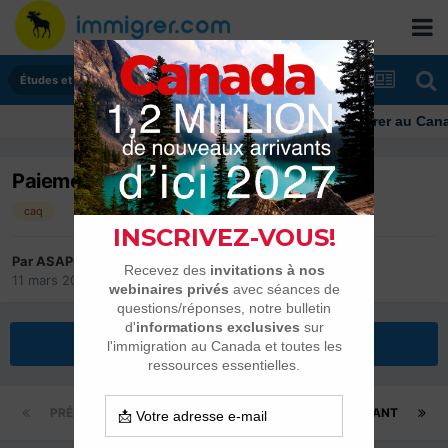
Études et stages
Immigrer au Canada: re
Paiement frais CAQ
caq
Par
ASAP0
11 mars 2017
dans
Études et stages
Répondre à ce sujet
PRÉCÉDENT
Page 1 sur 2
SUIVANT