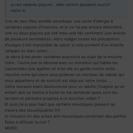
pi ces satanés piqures , elles durent plusieurs jours!!!
marie-lo
Une de mes filles semble dévelloper une sorte d'allergie à
certaines piqures d'insectes, et je ne l'ai pas encore déterminé ,
une ou deux piqures par été mais cela fait carrément une alvéole
de plusieurs centimètres..Alors malgré toutes les précautions
d'usages il est impossible de savoir si cela provient d'un insecte
rampant ou bien volant .
Je viens à me poser certaines questions au sujet de la mouche
noire , l'autre jour je discutai avec un monsieur qui habite les
Laurentides (ste agathe) et m'as mis en garde contre cette
mouche noire qui viens vous prélever un morceau de viande qui
vous appartiens et de surcroit est déja sur votre corps.....
Cette morsure etant douloureuse pour un adulte j'imagine qu'un
enfant doit se mettre à hurler et me demande quels sont les
terrains et périodes propices à ce boucher volant ?
Et puis j'ai lu plus haut que certains moustiques passent au
travers des moustiquaires !!!!!
et trouvent on des prises anti-moustiques contenant des petites
fioles à diffuser la nuit ?
MERCI