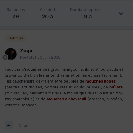
Réponses
Created
Dernière réponse
79
20 a
19 a
Habitués
Zogu
Posté(e)
20 juin 2006
Faut pas s'inquiéter des gros maringouins, ils sont lourdauds et
bruyants. Bref, on les entend venir et on les écrase facilement.
Tes cauchemars devraient être peuplés de
mouches noires
(petites, sournoises, nombreuses et douloureuses), de
brûlots
(minuscules, passant à travers le moustiquaire et volant en zig-
zag anarchique) et de
mouches à chevreuil
(grosses, blindées,
voraces, tenaces).
Citer