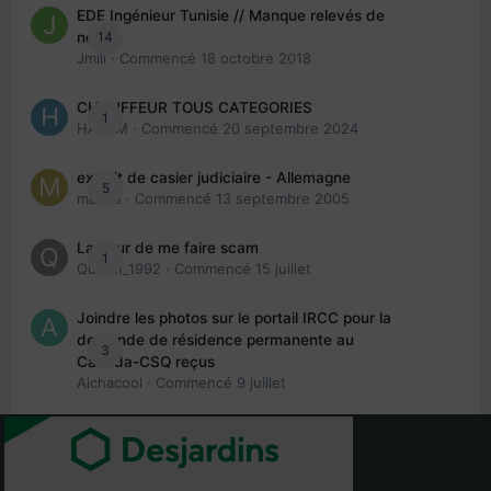
EDE Ingénieur Tunisie // Manque relevés de
14
note
Jmili
· Commencé
18 octobre 2018
CHAUFFEUR TOUS CATEGORIES
1
HAZEM
· Commencé
20 septembre 2024
extrait de casier judiciaire - Allemagne
5
maries
· Commencé
13 septembre 2005
La peur de me faire scam
1
Queen_1992
· Commencé
15 juillet
Joindre les photos sur le portail IRCC pour la
demande de résidence permanente au
3
Canada-CSQ reçus
Aichacool
· Commencé
9 juillet
Renouvelement du Visa visiteur
4
babibubsy
· Commencé
21 juin