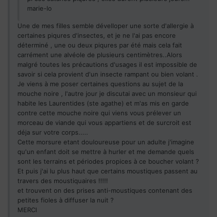
marie-lo
Une de mes filles semble dévelloper une sorte d'allergie à
certaines piqures d'insectes, et je ne l'ai pas encore
déterminé , une ou deux piqures par été mais cela fait
carrément une alvéole de plusieurs centimètres..Alors
malgré toutes les précautions d'usages il est impossible de
savoir si cela provient d'un insecte rampant ou bien volant .
Je viens à me poser certaines questions au sujet de la
mouche noire , l'autre jour je discutai avec un monsieur qui
habite les Laurentides (ste agathe) et m'as mis en garde
contre cette mouche noire qui viens vous prélever un
morceau de viande qui vous appartiens et de surcroit est
déja sur votre corps.....
Cette morsure etant douloureuse pour un adulte j'imagine
qu'un enfant doit se mettre à hurler et me demande quels
sont les terrains et périodes propices à ce boucher volant ?
Et puis j'ai lu plus haut que certains moustiques passent au
travers des moustiquaires !!!!!
et trouvent on des prises anti-moustiques contenant des
petites fioles à diffuser la nuit ?
MERCI