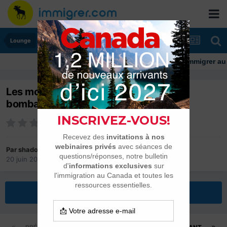
Lounge
Immigrer au Canada:
Les moustiques gros comme des
bombardiers.. c'est vrai ?
Par
shadok
20 juin 2006
dans
Lounge
Répondre à ce sujet