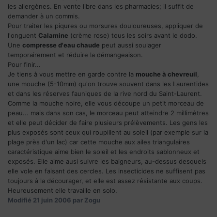
les allergènes. En vente libre dans les pharmacies; il suffit de
demander à un commis.
Pour traiter les piqures ou morsures douloureuses, appliquer de
l'onguent
Calamine
(crème rose) tous les soirs avant le dodo.
Une
compresse d'eau chaude
peut aussi soulager
temporairement et réduire la démangeaison.
Pour finir...
Je tiens à vous mettre en garde contre la
mouche à chevreuil
,
une mouche (5-10mm) qu'on trouve souvent dans les Laurentides
et dans les réserves fauniques de la rive nord du Saint-Laurent.
Comme la mouche noire, elle vous découpe un petit morceau de
peau... mais dans son cas, le morceau peut atteindre 2 millimètres
et elle peut décider de faire plusieurs prélèvements. Les gens les
plus exposés sont ceux qui roupillent au soleil (par exemple sur la
plage près d'un lac) car cette mouche aux ailes triangulaires
caractéristique aime bien le soleil et les endroits sablonneux et
exposés. Elle aime ausi suivre les baigneurs, au-dessus desquels
elle vole en faisant des cercles. Les insecticides ne suffisent pas
toujours à la décourager, et elle est assez résistante aux coups.
Heureusement elle travaille en solo.
Modifié
21 juin 2006
par Zogu