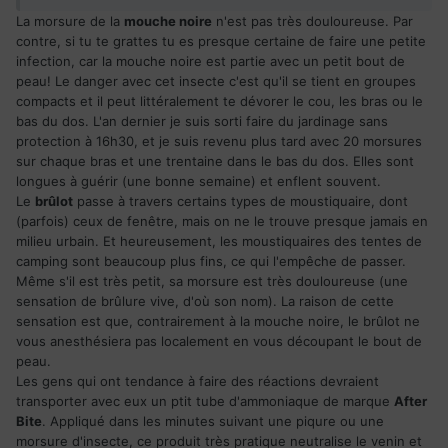
La morsure de la
mouche noire
n'est pas très douloureuse. Par
contre, si tu te grattes tu es presque certaine de faire une petite
infection, car la mouche noire est partie avec un petit bout de
peau! Le danger avec cet insecte c'est qu'il se tient en groupes
compacts et il peut littéralement te dévorer le cou, les bras ou le
bas du dos. L'an dernier je suis sorti faire du jardinage sans
protection à 16h30, et je suis revenu plus tard avec 20 morsures
sur chaque bras et une trentaine dans le bas du dos. Elles sont
longues à guérir (une bonne semaine) et enflent souvent.
Le
brûlot
passe à travers certains types de moustiquaire, dont
(parfois) ceux de fenêtre, mais on ne le trouve presque jamais en
milieu urbain. Et heureusement, les moustiquaires des tentes de
camping sont beaucoup plus fins, ce qui l'empêche de passer.
Même s'il est très petit, sa morsure est très douloureuse (une
sensation de brûlure vive, d'où son nom). La raison de cette
sensation est que, contrairement à la mouche noire, le brûlot ne
vous anesthésiera pas localement en vous découpant le bout de
peau.
Les gens qui ont tendance à faire des réactions devraient
transporter avec eux un ptit tube d'ammoniaque de marque
After
Bite
. Appliqué dans les minutes suivant une piqure ou une
morsure d'insecte, ce produit très pratique neutralise le venin et