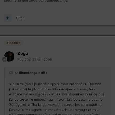
Modifié
21 juin 2006
par petiboudange
Citer
Habitués
Zogu
Posté(e)
21 juin 2006
petiboudange a dit :
Y a aussi (mais je ne sais aps si c'est autorisé au Québec
par contre) le produit Insect'Écran spécial tissus, très
efficace sur les chapeaux et les moustiquaires pour ce que
j'ai pu testé (le médecin qui m'avait fait les vaccins pour le
Sénégal et la Thaïlande m'avaient conseillés ce produit et
j'en avais imprégnés ma moustiquaire de voyage et mes
différents couvre-chefs aussi et peu ou pas de piqûres).