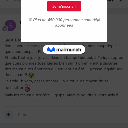
PRÉCÉDENT
Page 1 sur 4
SUIVANT
shadok
Posté(e)
20 juin 2006
Salut à toutes et tous !
Bon je vous cache pas que le Québec m'attire beaucoup depuis
quelques temps... Peut-être un jour j'irai.
Et puis l'autre jour je vais dans un bar québéquoi, à Paris, et après
quelques blondes (des bières bien sûr..) on en vient à discuter
des moustiques énormes qui arrivent en été.... grosse inquiétude
de ma part !!
Le froid l'hivers, passe encore... y a toujours moyen de se
réchauffer
Mais les moustiques l'été.. :glups: Alors je voudrais votre avis !!
Citer