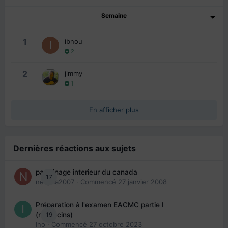
Semaine
1
ibnou
2
2
jimmy
1
En afficher plus
Dernières réactions aux sujets
parrainage interieur du canada
17
nedjma2007
· Commencé
27 janvier 2008
Préparation à l'examen EACMC partie I
19
(médecins)
Ino
· Commencé
27 octobre 2023