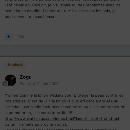
l'été canadien. Ceci dit, je n'ai jamais eu des problemes avec les
moustiques
en ville
. Par contre, une ballade dans les bois, ça
peut devenir un cauchemar!
Citer
Habitués
Zogu
Posté(e)
21 juin 2006
Y'a rien domme la lotion Watkins pour protéger la peau contre les
moustiques. C'est de loin la lotion la plus efficace autorisée au
Canada (...car si elle était plus concentrée, ou si elle contenant de
la perméthrine, elle serait interdite!!!!)
http://www.watkinsqc.com/index.html?lang=f...rget=front.html
Ce qui m'amène au prochain sujet...
Les produits pour les vêtements contenant de la perméthrine