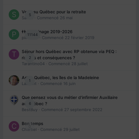
Venir au Québec pour la retraite
5
Sab74
· Commencé
26 mai
👬 Parrainage 2019-2026
11144
piinoush
· Commencé
22 février 2019
Séjour hors Québec avec RP obtenue via PEQ :
2
risques et conséquences ?
Tarantino04
· Commencé
28 juillet
Arte : Québec, les îles de la Madeleine
1
Laurent
· Commencé
16 juin
Que pensez vous du métier d'infirmier Auxiliaire
6
au Québec ?
BestBuy
· Commencé
27 septembre 2022
Bon temps
0
Charbel
· Commencé
29 juillet