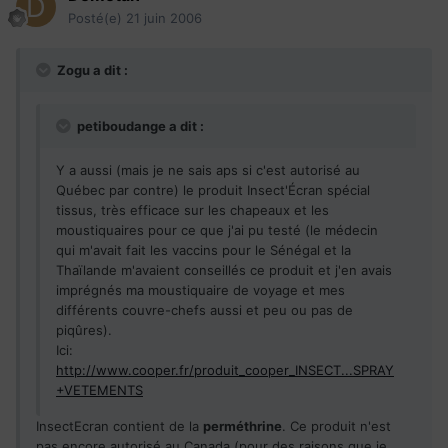
Posté(e)
21 juin 2006
Zogu a dit :
petiboudange a dit :
Y a aussi (mais je ne sais aps si c'est autorisé au
Québec par contre) le produit Insect'Écran spécial
tissus, très efficace sur les chapeaux et les
moustiquaires pour ce que j'ai pu testé (le médecin
qui m'avait fait les vaccins pour le Sénégal et la
Thaïlande m'avaient conseillés ce produit et j'en avais
imprégnés ma moustiquaire de voyage et mes
différents couvre-chefs aussi et peu ou pas de
piqûres).
Ici:
http://www.cooper.fr/produit_cooper_INSECT...SPRAY
+VETEMENTS
InsectEcran contient de la
perméthrine
. Ce produit n'est
pas encore autorisé au Canada (pour des raisons que je