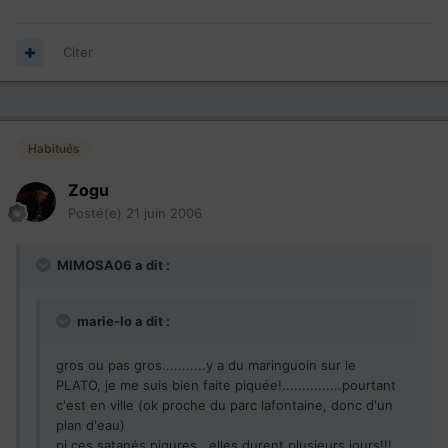
Citer
Habitués
Zogu
Posté(e)
21 juin 2006
MIMOSA06 a dit :
marie-lo a dit :
gros ou pas gros...........y a du maringuoin sur le
PLATO, je me suis bien faite piquée!...............pourtant
c'est en ville (ok proche du parc lafontaine, donc d'un
plan d'eau)
pi ces satanés piqures , elles durent plusieurs jours!!!