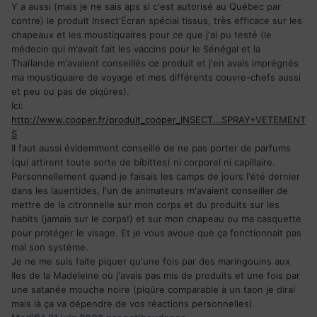
Y a aussi (mais je ne sais aps si c'est autorisé au Québec par
contre) le produit Insect'Écran spécial tissus, très efficace sur les
chapeaux et les moustiquaires pour ce que j'ai pu testé (le
médecin qui m'avait fait les vaccins pour le Sénégal et la
Thaïlande m'avaient conseillés ce produit et j'en avais imprégnés
ma moustiquaire de voyage et mes différents couvre-chefs aussi
et peu ou pas de piqûres).
Ici:
http://www.cooper.fr/produit_cooper_INSECT...SPRAY+VETEMENT
S
Il faut aussi évidemment conseillé de ne pas porter de parfums
(qui attirent toute sorte de bibittes) ni corporel ni capillaire.
Personnellement quand je faisais les camps de jours l'été dernier
dans les lauentides, l'un de animateurs m'avaient conseiller de
mettre de la citronnelle sur mon corps et du produits sur les
habits (jamais sur le corps!) et sur mon chapeau ou ma casquette
pour protéger le visage. Et je vous avoue que ça fonctionnait pas
mal son système.
Je ne me suis faite piquer qu'une fois par des maringouins aux
Iles de la Madeleine où j'avais pas mis de produits et une fois par
une satanée mouche noire (piqûre comparable à un taon je dirai
mais là ça va dépendre de vos réactions personnelles).