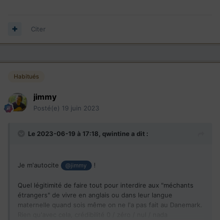
Citer
Habitués
jimmy
Posté(e)
19 juin 2023
Le 2023-06-19 à 17:18,
qwintine
a dit :
Je m'autocite
!
@jimmy
Quel légitimité de faire tout pour interdire aux "méchants
étrangers" de vivre en anglais ou dans leur langue
maternelle quand sois même on ne l'a pas fait au Danemark.
Rien qu'avec cela, crédibilité 0 / zéro / nul / nada