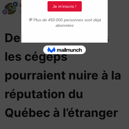
immigrer.com
Posté(e)
19 juin 2023
Des bourses dans
les cégeps
pourraient nuire à la
réputation du
Québec à l’étranger