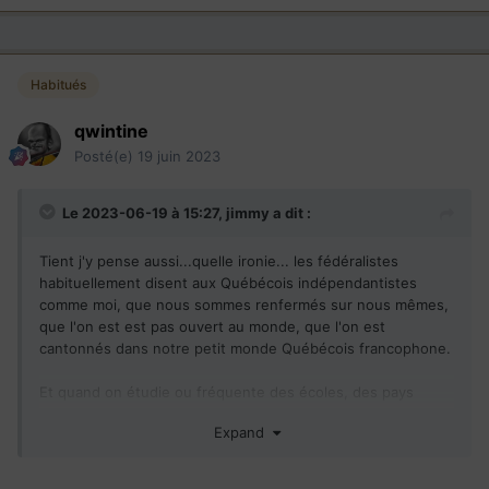
Habitués
qwintine
Posté(e)
19 juin 2023
Le 2023-06-19 à 15:27,
jimmy
a dit :
Tient j'y pense aussi...quelle ironie... les fédéralistes
habituellement disent aux Québécois indépendantistes
comme moi, que nous sommes renfermés sur nous mêmes,
que l'on est est pas ouvert au monde, que l'on est
cantonnés dans notre petit monde Québécois francophone.
Et quand on étudie ou fréquente des écoles, des pays
d'une autre langue....oh la la, on se fait dire '' ouein vous
Expand
pourriez être cohérent et allé voyager et étudier en
français.''