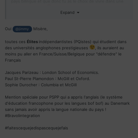
pays bilingue et que donc tu as le choix de vivre dans une
langue ou l'autre.
Expand
Oui
Misère,
@jimmy
toutes ces
Élites
indépendantistes (PQistes) qui étudient dans
des universités anglophones prestigieuses
, ils auraient au
moins pu aller en France/Suisse/Belgique pour "défendre" le
Français
Jacques Parizeau : London School of Economics.
Paul St-Pierre Plamondon : McGill et Oxford.
Sophie Durocher
:
Columbia et McGill
Mention spéciale pour PSPP qui a appris l'anglais (le système
d'éducation francophone pour les langues bof bof) au Danemark
sans jamais avoir appris la langue nationale du pays !
#Bravolintegration
#faitescequejedispascequejefais