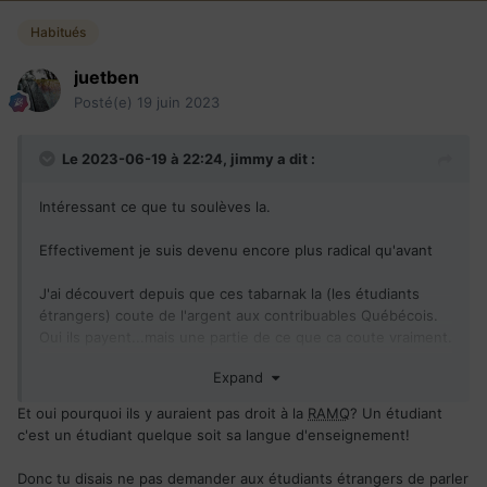
Habitués
juetben
Posté(e)
19 juin 2023
Le 2023-06-19 à 22:24,
jimmy
a dit :
Intéressant ce que tu soulèves la.
Effectivement je suis devenu encore plus radical qu'avant
J'ai découvert depuis que ces tabarnak la (les étudiants
étrangers) coute de l'argent aux contribuables Québécois.
Oui ils payent...mais une partie de ce que ca coute vraiment.
Alors qu'ils étudient en français c'est bien correct, ca
Expand
contribue a l'essor et la bonne réputation des universités au
Québec.
Et oui pourquoi ils y auraient pas droit à la
RAMQ
? Un étudiant
c'est un étudiant quelque soit sa langue d'enseignement!
Mais en anglais aussi ils ne payent pas la juste part….
alors que déjà que McGill reçoit des subventions
Donc tu disais ne pas demander aux étudiants étrangers de parler