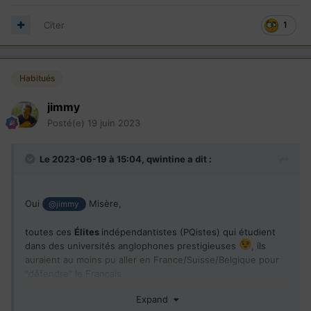
Citer
1
Habitués
jimmy
Posté(e)
19 juin 2023
Le 2023-06-19 à 15:04,
qwintine
a dit :
Oui
Misère,
@jimmy
toutes ces
Élites
indépendantistes (PQistes) qui étudient
dans des universités anglophones prestigieuses
, ils
auraient au moins pu aller en France/Suisse/Belgique pour
"défendre" le Français
Expand
Jacques Parizeau : London School of Economics.