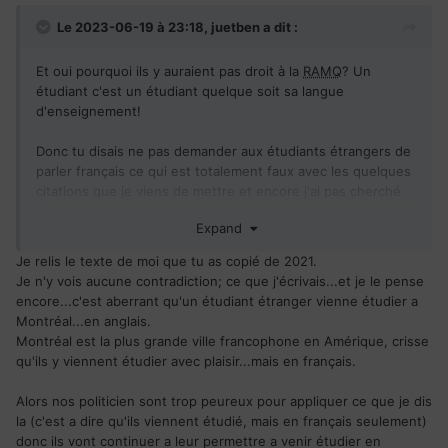
Le 2023-06-19 à 23:18,
juetben
a dit :
Et oui pourquoi ils y auraient pas droit à la
RAMQ
? Un
étudiant c'est un étudiant quelque soit sa langue
d'enseignement!
Donc tu disais ne pas demander aux étudiants étrangers de
parler français ce qui est totalement faux avec les quelques
citations que je viens de mettre et encore j'ai pas cherché
très très longtemps!
Expand
Mais par contre PSP qui va étudier en anglais, et au
Je relis le texte de moi que tu as copié de 2021.
Danemark sans connaître ou apprendre le Danois ça c'est
Je n'y vois aucune contradiction; ce que j'écrivais...et je le pense
normal, ben oui après tout le grand guide du PQ peut bien
encore...c'est aberrant qu'un étudiant étranger vienne étudier a
faire ce qu'il veut lui le, il défend le Québec ce qui surpasse
Montréal...en anglais.
toute logique!
Montréal est la plus grande ville francophone en Amérique, crisse
qu'ils y viennent étudier avec plaisir...mais en français.
Bref une belle mentalité à géométrie variable quand ça fait
ton affaire... Mais non tu n'as aucune haine...
Alors nos politicien sont trop peureux pour appliquer ce que je dis
la (c'est a dire qu'ils viennent étudié, mais en français seulement)
donc ils vont continuer a leur permettre a venir étudier en