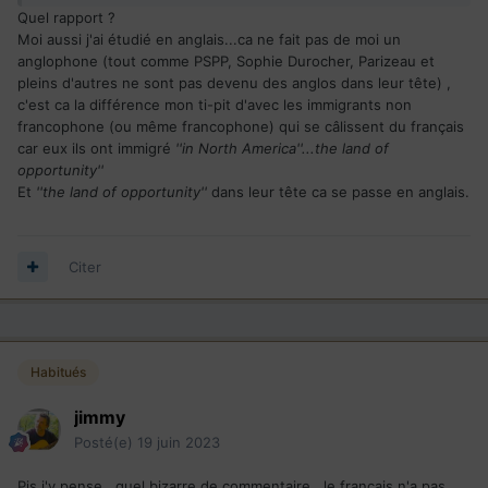
Paul St-Pierre Plamondon : McGill et Oxford.
Quel rapport ?
Sophie Durocher
:
Columbia et McGill
Moi aussi j'ai étudié en anglais...ca ne fait pas de moi un
anglophone (tout comme PSPP, Sophie Durocher, Parizeau et
Mention spéciale pour PSPP qui a appris l'anglais (le
pleins d'autres ne sont pas devenu des anglos dans leur tête) ,
système d'éducation francophone pour les langues bof bof)
c'est ca la différence mon ti-pit d'avec les immigrants non
au Danemark sans jamais avoir appris la langue nationale du
francophone (ou même francophone) qui se câlissent du français
pays ! #Bravolintegration
car eux ils ont immigré
''in North America''...the land of
opportunity''
#faitescequejedispascequejefais
Et
''the land of opportunity''
dans leur tête ca se passe en anglais.
Citer
Habitués
jimmy
Posté(e)
19 juin 2023
Pis j'y pense...quel bizarre de commentaire...le français n'a pas