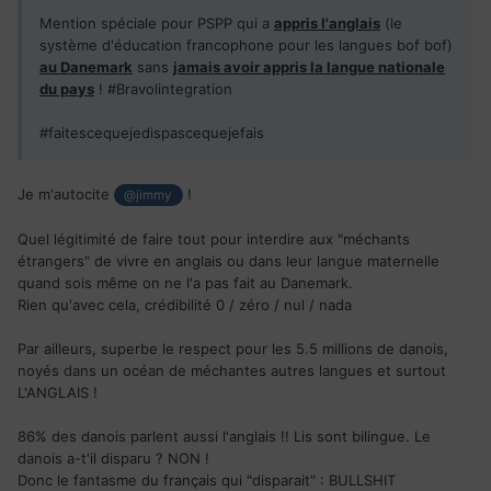
Mention spéciale pour PSPP qui a
appris l'anglais
(le
système d'éducation francophone pour les langues bof bof)
au Danemark
sans
jamais avoir appris la langue nationale
du pays
! #Bravolintegration
#faitescequejedispascequejefais
Je m'autocite
!
@jimmy
Quel légitimité de faire tout pour interdire aux "méchants
étrangers" de vivre en anglais ou dans leur langue maternelle
quand sois même on ne l'a pas fait au Danemark.
Rien qu'avec cela, crédibilité 0 / zéro / nul / nada
Par ailleurs, superbe le respect pour les 5.5 millions de danois,
noyés dans un océan de méchantes autres langues et surtout
L'ANGLAIS !
86% des danois parlent aussi l'anglais !! Lis sont bilingue. Le
danois a-t'il disparu ? NON !
Donc le fantasme du français qui "disparait" : BULLSHIT