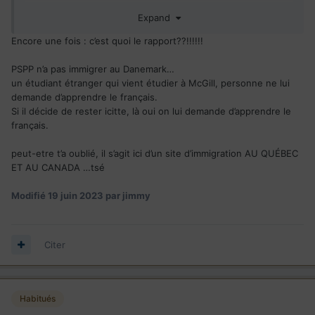
Expand
Par ailleurs, superbe le respect pour les 5.5 millions de
danois, noyés dans un océan de méchantes autres langues
Encore une fois : c’est quoi le rapport??!!!!!!
et surtout L'ANGLAIS !
PSPP n’a pas immigrer au Danemark…
86% des danois parlent aussi l'anglais !! Lis sont bilingue. Le
un étudiant étranger qui vient étudier à McGill, personne ne lui
danois a-t'il disparu ? NON !
demande d’apprendre le français.
Donc le fantasme du français qui "disparait" : BULLSHIT
Si il décide de rester icitte, là oui on lui demande d’apprendre le
français.
peut-etre t’a oublié, il s’agit ici d’un site d’immigration AU QUÉBEC
ET AU CANADA …tsé
Modifié
19 juin 2023
par jimmy
Citer
Habitués