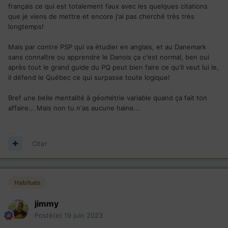
complètement disproportionnées par rapport a la vrai
français ce qui est totalement faux avec les quelques citations
population anglophone du Québec !!!
que je viens de mettre et encore j'ai pas cherché très très
longtemps!
ET la tu m'apprend qu'ils ont droit (les étudiants étrangers a
l'université anglos) a la
RAMQ
?!?!?!?!?!?
Mais par contre PSP qui va étudier en anglais, et au Danemark
A ben tabarnak
sans connaître ou apprendre le Danois ça c'est normal, ben oui
après tout le grand guide du PQ peut bien faire ce qu'il veut lui le,
il défend le Québec ce qui surpasse toute logique!
Bref une belle mentalité à géométrie variable quand ça fait ton
affaire... Mais non tu n'as aucune haine...
Citer
Habitués
jimmy
Posté(e)
19 juin 2023