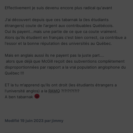
"Quand aux étudiants étrangers...ils sont les bienvenue a
Effectivement je suis devenu encore plus radical qu'avant
venir étudier au Québec...mais en français tabarnak...ca
tombe sous le sens.
J'ai découvert depuis que ces tabarnak la (les étudiants
étrangers) coute de l'argent aux contribuables Québécois.
Oui ils payent...mais une partie de ce que ca coute vraiment.
Alors qu'ils étudient en français c'est bien correct, ca contribue a
Modifié 23 décembre 2021 par jimmy"
l'essor et la bonne réputation des universités au Québec.
"Si un étranger
veux étudier en anglais...et bien il peut
Mais en anglais aussi ils ne payent pas la juste part….
étudier en Ontario tout simplement.
alors que déjà que McGill reçoit des subventions complètement
disproportionnées par rapport a la vrai population anglophone du
Si tu veux étudier en français....bienvenue a Montréal
Québec !!!
ET la tu m'apprend qu'ils ont droit (les étudiants étrangers a
l'université anglos) a la
RAMQ
?!?!?!?!?!?
A ben tabarnak
Modifié
23 décembre 2021
par jimmy"
Modifié
19 juin 2023
par jimmy