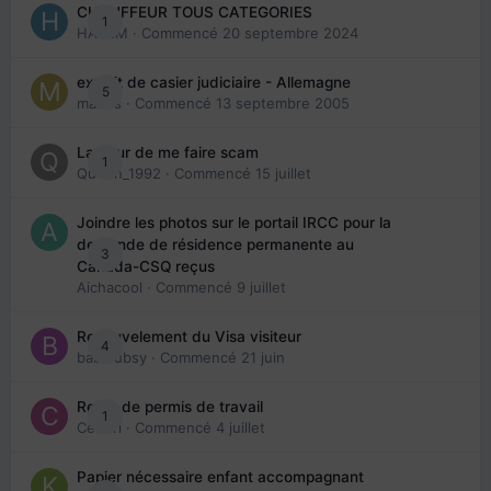
CHAUFFEUR TOUS CATEGORIES
1
HAZEM
· Commencé
20 septembre 2024
extrait de casier judiciaire - Allemagne
5
maries
· Commencé
13 septembre 2005
La peur de me faire scam
1
Queen_1992
· Commencé
15 juillet
Joindre les photos sur le portail IRCC pour la
demande de résidence permanente au
3
Canada-CSQ reçus
Aichacool
· Commencé
9 juillet
Renouvelement du Visa visiteur
4
babibubsy
· Commencé
21 juin
Refus de permis de travail
1
Cedbri
· Commencé
4 juillet
Papier nécessaire enfant accompagnant