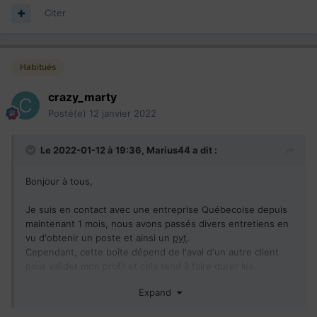
Citer
Habitués
crazy_marty
Posté(e)
12 janvier 2022
Le 2022-01-12 à 19:36,
Marius44
a dit :
Bonjour à tous,
Je suis en contact avec une entreprise Québecoise depuis
maintenant 1 mois, nous avons passés divers entretiens en
vu d'obtenir un poste et ainsi un
pvt
.
Cependant, cette boîte dépend de l'aval d'un autre client
pour valider mon profil et cela tend à faire durer les
procédures...
Expand
Alors je me demandais, est-il possible de solliciter une autre