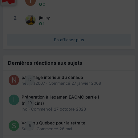
2
2
jimmy
1
En afficher plus
Dernières réactions aux sujets
parrainage interieur du canada
17
nedjma2007
· Commencé
27 janvier 2008
Préparation à l'examen EACMC partie I
19
(médecins)
Ino
· Commencé
27 octobre 2023
Venir au Québec pour la retraite
5
Sab74
· Commencé
26 mai