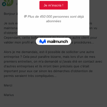
Posté(e)
12 janvier 2022
Bonjour à tous,
Je suis en contact avec une entreprise Québecoise depuis
maintenant 1 mois, nous avons passés divers entretiens en vu
d'obtenir un poste et ainsi un
pvt
.
Cependant, cette boîte dépend de l'aval d'un autre client pour
valider mon profil et cela tend à faire durer les procédures...
Alors je me demandais, est-il possible de solliciter une autre
entreprise ? Cela peut paraître bizarre, mais lors d'un de mes
premiers entretien, on m'a demandé si j'avais été en contact avec
d'autres entreprises et ils m'ont bien précisés que c'était
important pour eux car sinon les démarches d'obtention de
permis seraient très compliquées...
Merci
Marius