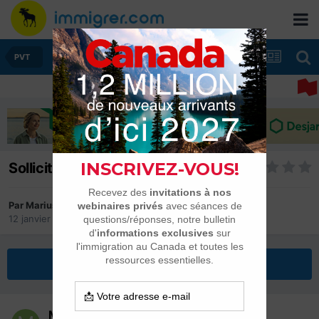
PVT
Solliciter plusieurs entreprises ?
Par
Marius44
12 janvier 2022
dans
PVT
Répondre à ce sujet
Marius44