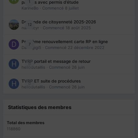
1
parents avec permis d’étude
KarineBo
· Commencé
8 juillet
Demande de citoyenneté 2025-2026
12
nanancyr
· Commencé
18 août 2025
Problème renouvellement carte RP en ligne
7
Davidgigi5
· Commencé
22 décembre 2022
TVRP portail et message de retour
0
hellodutaillis
· Commencé
26 juin
TVRP ET suite de procédures
0
hellodutaillis
· Commencé
26 juin
Statistiques des membres
Total des membres
118860