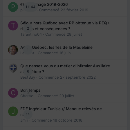
👬 Parrainage 2019-2026
11144
piinoush
· Commencé
22 février 2019
Séjour hors Québec avec RP obtenue via PEQ :
2
risques et conséquences ?
Tarantino04
· Commencé
28 juillet
Arte : Québec, les îles de la Madeleine
1
Laurent
· Commencé
16 juin
Que pensez vous du métier d'infirmier Auxiliaire
6
au Québec ?
BestBuy
· Commencé
27 septembre 2022
Bon temps
0
Charbel
· Commencé
29 juillet
EDE Ingénieur Tunisie // Manque relevés de
14
note
Jmili
· Commencé
18 octobre 2018