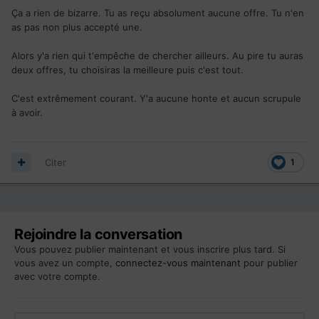
entreprise ? Cela peut paraître bizarre, mais lors d'un de
Ça a rien de bizarre. Tu as reçu absolument aucune offre. Tu n'en
mes premiers entretien, on m'a demandé si j'avais été en
as pas non plus accepté une.
contact avec d'autres entreprises et ils m'ont bien précisés
que c'était important pour eux car sinon les démarches
Alors y'a rien qui t'empêche de chercher ailleurs. Au pire tu auras
d'obtention de permis seraient très compliquées...
deux offres, tu choisiras la meilleure puis c'est tout.
Merci
C'est extrêmement courant. Y'a aucune honte et aucun scrupule
à avoir.
Marius
Citer
1
Rejoindre la conversation
Vous pouvez publier maintenant et vous inscrire plus tard. Si
vous avez un compte,
connectez-vous maintenant
pour publier
avec votre compte.