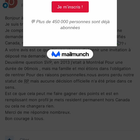
Posté(e)
18 septembre 2021
Bonjour à tous
Je suis très contente d'être parmi vous .
Je compte créer mon profil dans entré express et faire Une
demande pour immigration francophones travailleurs qualifiés
Canada, mais avec la simulation j'ai eu 250points
A votre avis est ce que j'ai une chance d'obtenir une invitation à
déposé ma demande
RP
.
Deuxième question SVP, en 2013 j'etait à Montréal Pour une
durée de 06mois , mais ma famille et moi étions dans l'obligation
de rentrer Pour des raisons personnelles.nous avons perdu notre
statut de
RP
mais aucune décision officielle n'a été prise dans ce
sens.
Est ce que cela peut me faire gagner des points et est en
remplissant mon profil je mets resident permanent hors Canada
ou cela ne changera rien.
Merci de me répondre nombreux.
Bon courage à tous.
Citer