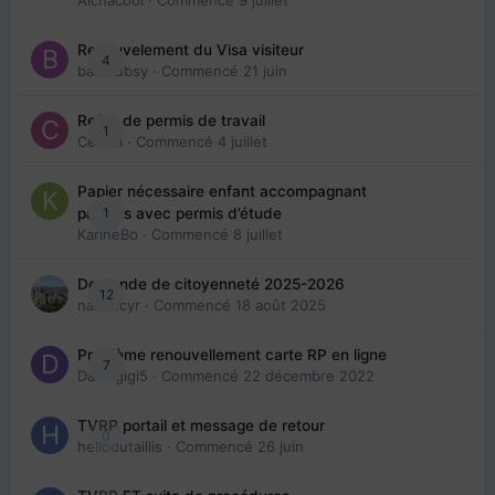
Aichacool
· Commencé
9 juillet
Renouvelement du Visa visiteur
4
babibubsy
· Commencé
21 juin
Refus de permis de travail
1
Cedbri
· Commencé
4 juillet
Papier nécessaire enfant accompagnant
1
parents avec permis d’étude
KarineBo
· Commencé
8 juillet
Demande de citoyenneté 2025-2026
12
nanancyr
· Commencé
18 août 2025
Problème renouvellement carte RP en ligne
7
Davidgigi5
· Commencé
22 décembre 2022
TVRP portail et message de retour
0
hellodutaillis
· Commencé
26 juin