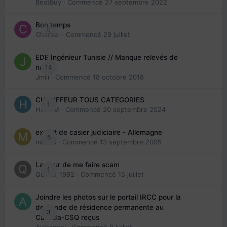
BestBuy
· Commencé
27 septembre 2022
Bon temps
0
Charbel
· Commencé
29 juillet
EDE Ingénieur Tunisie // Manque relevés de
14
note
Jmili
· Commencé
18 octobre 2018
CHAUFFEUR TOUS CATEGORIES
1
HAZEM
· Commencé
20 septembre 2024
extrait de casier judiciaire - Allemagne
5
maries
· Commencé
13 septembre 2005
La peur de me faire scam
1
Queen_1992
· Commencé
15 juillet
Joindre les photos sur le portail IRCC pour la
demande de résidence permanente au
3
Canada-CSQ reçus