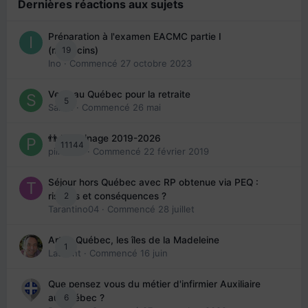
Dernières réactions aux sujets
Préparation à l'examen EACMC partie I
19
(médecins)
Ino
· Commencé
27 octobre 2023
Venir au Québec pour la retraite
5
Sab74
· Commencé
26 mai
👬 Parrainage 2019-2026
11144
piinoush
· Commencé
22 février 2019
Séjour hors Québec avec RP obtenue via PEQ :
2
risques et conséquences ?
Tarantino04
· Commencé
28 juillet
Arte : Québec, les îles de la Madeleine
1
Laurent
· Commencé
16 juin
Que pensez vous du métier d'infirmier Auxiliaire
6
au Québec ?