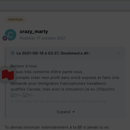
Habitués
crazy_marty
Posté(e)
17 octobre 2021
Le 2021-09-18 à 03:27,
Omahmed
a dit :
Bonjour à tous
Je suis très contente d'être parmi vous .
Je compte créer mon profil dans entré express et faire Une
demande pour immigration francophones travailleurs
qualifiés Canada, mais avec la simulation j'ai eu 250points
A votre avis est ce que j'ai une chance d'obtenir une
invitation à déposé ma demande
RP
.
Expand
Deuxième question SVP, en 2013 j'etait à Montréal Pour une
durée de 06mois , mais ma famille et moi étions dans
l'obligation de rentrer Pour des raisons personnelles.nous
Tu devras renoncer volontairement à ta
RP
si jamais tu es