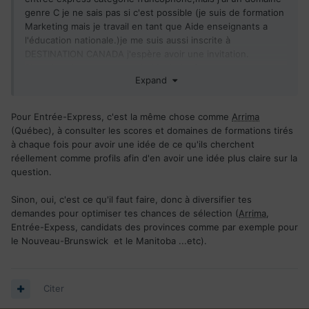
genre C je ne sais pas si c'est possible (je suis de formation
Marketing mais je travail en tant que Aide enseignants a
l'éducation nationale.)je me suis aussi inscrite à
DESTINATION CANADA j'espère avoir une invitation.
Sinon je vais essayer avec le Manitoba francophone.
Expand
J'ai de très bon scores dans le TEF , si tu as qlq chose qui
peut m'aider à retourner au Canada je reste ouverte à toute
Les possibilités (tt les chemins mènent à Rome).
Pour Entrée-Express, c'est la même chose comme
Arrima
Merci pour ta réponse et bon courage.
(Québec), à consulter les scores et domaines de formations tirés
à chaque fois pour avoir une idée de ce qu'ils cherchent
réellement comme profils afin d'en avoir une idée plus claire sur la
question.
Sinon, oui, c'est ce qu'il faut faire, donc à diversifier tes
demandes pour optimiser tes chances de sélection (
Arrima
,
Entrée-Expess, candidats des provinces comme par exemple pour
le Nouveau-Brunswick et le Manitoba ...etc).
Citer