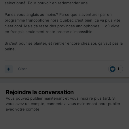
avons perdu notre statut de
RP
mais aucune décision
sélectionné. Pour pouvoir en redemander une.
officielle n'a été prise dans ce sens.
Est ce que cela peut me faire gagner des points et est en
Parlez vous anglais au moins? Parce que s'aventurer par un
remplissant mon profil je mets resident permanent hors
programme francophone hors Québec c'est bien, ça va plus vite,
Canada ou cela ne changera rien.
c'est cool. Mais ça reste des provinces anglophones ... où vivre
Merci de me répondre nombreux.
en français seulement reste proche d'impossible.
Bon courage à tous.
Si c'est pour se planter, et rentrer encore chez soi, ça vaut pas la
peine.
Citer
1
Rejoindre la conversation
Vous pouvez publier maintenant et vous inscrire plus tard. Si
vous avez un compte,
connectez-vous maintenant
pour publier
avec votre compte.