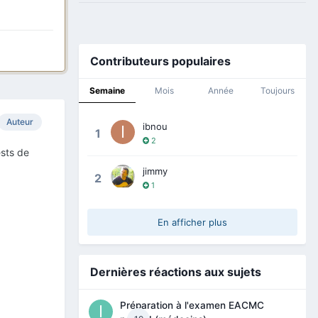
Contributeurs populaires
Semaine
Mois
Année
Toujours
Auteur
ibnou
1
2
sts de
jimmy
2
1
En afficher plus
Dernières réactions aux sujets
Préparation à l'examen EACMC