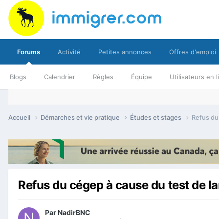
Forums
Activité
Petites annonces
Offres d'emploi
Blogs
Calendrier
Règles
Équipe
Utilisateurs en 
Accueil
Démarches et vie pratique
Études et stages
Refus du
Refus du cégep à cause du test de l
Par
NadirBNC