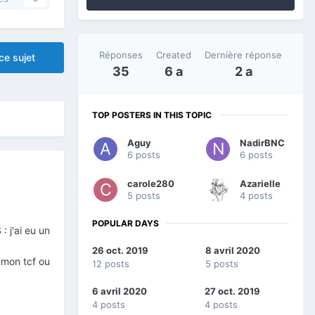
Réponses
Created
Dernière réponse
ce sujet
35
6 a
2 a
TOP POSTERS IN THIS TOPIC
Aguy
NadirBNC
6 posts
6 posts
carole280
Azarielle
5 posts
4 posts
POPULAR DAYS
: j'ai eu un
26 oct. 2019
8 avril 2020
 mon tcf ou
12 posts
5 posts
6 avril 2020
27 oct. 2019
4 posts
4 posts