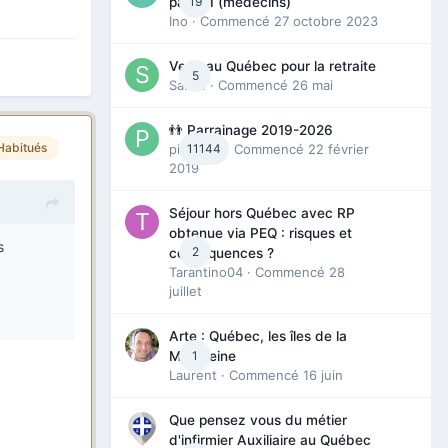
19
partie I (médecins)
Ino
· Commencé
27 octobre 2023
Venir au Québec pour la retraite
5
Sab74
· Commencé
26 mai
👬 Parrainage 2019-2026
Habitués
piinoush
11144
· Commencé
22 février
2019
Séjour hors Québec avec RP
obtenue via PEQ : risques et
s
2
conséquences ?
Tarantino04
· Commencé
28
juillet
Arte : Québec, les îles de la
1
Madeleine
Laurent
· Commencé
16 juin
Que pensez vous du métier
d'infirmier Auxiliaire au Québec