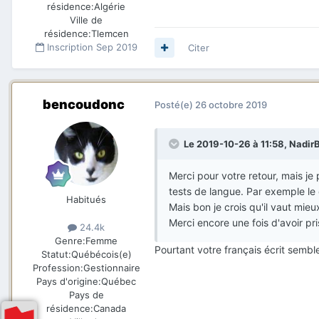
résidence:
Algérie
Ville de
résidence:
Tlemcen
Inscription
Sep 2019
Citer
bencoudonc
Posté(e)
26 octobre 2019
Le 2019-10-26 à 11:58,
Nadir
Merci pour votre retour, mais 
tests de langue. Par exemple 
Habitués
Mais bon je crois qu'il vaut mie
Merci encore une fois d'avoir pr
24.4k
Genre:
Femme
Pourtant votre français écrit semble
Statut:
Québécois(e)
Profession:
Gestionnaire
Pays d'origine:
Québec
Pays de
résidence:
Canada