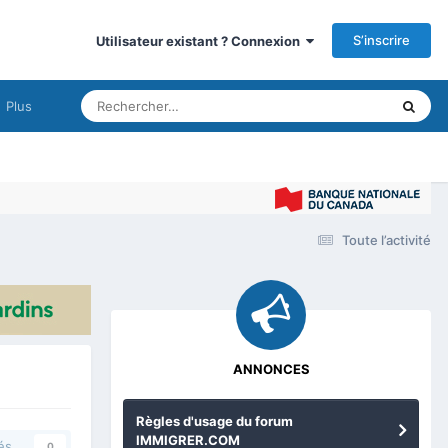
S’inscrire
Utilisateur existant ? Connexion
Plus
Immig
Toute l’activité
ANNONCES
Règles d'usage du forum
IMMIGRER.COM
és
0