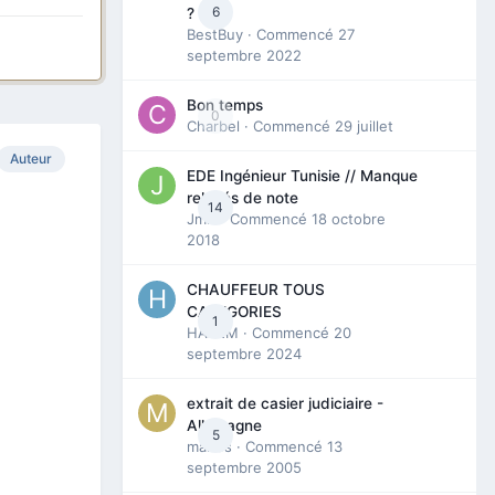
6
?
BestBuy
· Commencé
27
septembre 2022
Bon temps
0
Charbel
· Commencé
29 juillet
Auteur
EDE Ingénieur Tunisie // Manque
relevés de note
14
Jmili
· Commencé
18 octobre
2018
CHAUFFEUR TOUS
CATEGORIES
1
HAZEM
· Commencé
20
septembre 2024
extrait de casier judiciaire -
Allemagne
5
maries
· Commencé
13
septembre 2005