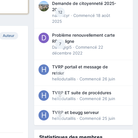
Demande de citoyenneté 2025-
2026
12
nanancyr
· Commencé
18 août
2025
Problème renouvellement carte
Auteur
RP en ligne
7
Davidgigi5
· Commencé
22
décembre 2022
TVRP portail et message de
0
retour
hellodutaillis
· Commencé
26 juin
TVRP ET suite de procédures
0
hellodutaillis
· Commencé
26 juin
TVRP et beugg serveur
0
hellodutaillis
· Commencé
25 juin
Statistiques des membres