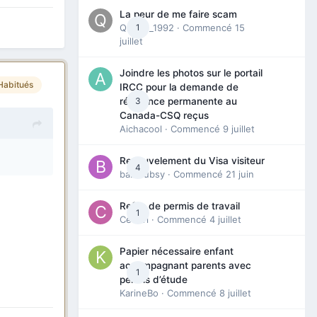
La peur de me faire scam
Queen_1992
1
· Commencé
15
juillet
Joindre les photos sur le portail
Habitués
IRCC pour la demande de
3
résidence permanente au
Canada-CSQ reçus
Aichacool
· Commencé
9 juillet
Renouvelement du Visa visiteur
4
babibubsy
· Commencé
21 juin
Refus de permis de travail
1
Cedbri
· Commencé
4 juillet
Papier nécessaire enfant
accompagnant parents avec
1
permis d’étude
KarineBo
· Commencé
8 juillet