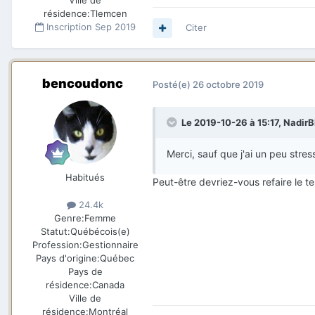
Ville de
résidence:
Tlemcen
Inscription
Sep 2019
Citer
bencoudonc
Posté(e)
26 octobre 2019
Le 2019-10-26 à 15:17,
Nadir
Merci, sauf que j'ai un peu stres
Habitués
Peut-être devriez-vous refaire le te
24.4k
Genre:
Femme
Statut:
Québécois(e)
Profession:
Gestionnaire
Pays d'origine:
Québec
Pays de
résidence:
Canada
Ville de
résidence:
Montréal