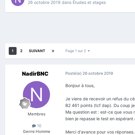
26 octobre 2019
dans
Études et stages
1
2
SUIVANT
Page 1 sur 2
NadirBNC
Posté(e)
26 octobre 2019
Bonjour à tous,
Je viens de recevoir un refus du cég
B2 461 points (tcf dap). Du coup j
Ma question est
:
est-ce que vous m
Membres
bien je repasse le test en espérant 
10
Genre:
Homme
Merci d'avance pour vos réponses.