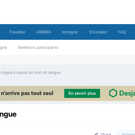
Travailler
ARRIMA
Immigrer
S'installer
FAQ
ligne
Meilleurs participants
 cégep à cause du test de langue
angue
Share
Abonn