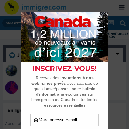
Salle d'attente - échanges de dates
J'aime
(2)
TED/A
9 août 2017
khaleader86
8 août 2017
En ligne récemment
0 membre est en ligne
Aucun utilisateur enregistré regarde cette page.