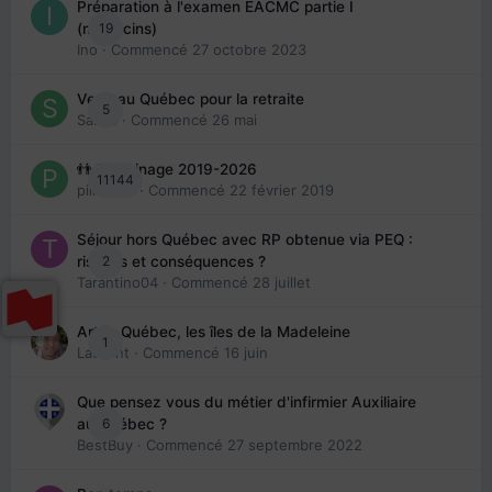
Préparation à l'examen EACMC partie I
19
(médecins)
Ino
· Commencé
27 octobre 2023
Venir au Québec pour la retraite
5
Sab74
· Commencé
26 mai
👬 Parrainage 2019-2026
11144
piinoush
· Commencé
22 février 2019
Séjour hors Québec avec RP obtenue via PEQ :
2
risques et conséquences ?
Tarantino04
· Commencé
28 juillet
Arte : Québec, les îles de la Madeleine
1
Laurent
· Commencé
16 juin
Que pensez vous du métier d'infirmier Auxiliaire
6
au Québec ?
BestBuy
· Commencé
27 septembre 2022