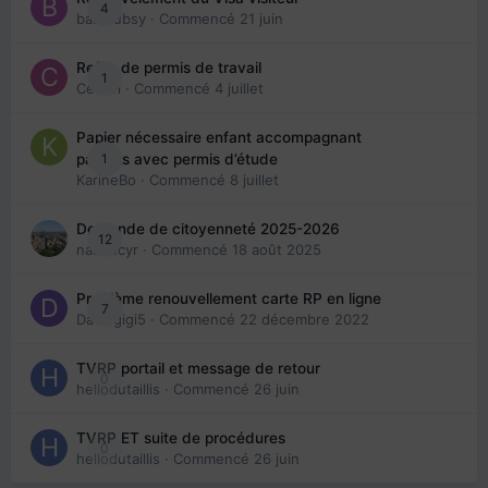
4
babibubsy
· Commencé
21 juin
Refus de permis de travail
1
Cedbri
· Commencé
4 juillet
Papier nécessaire enfant accompagnant
1
parents avec permis d’étude
KarineBo
· Commencé
8 juillet
Demande de citoyenneté 2025-2026
12
nanancyr
· Commencé
18 août 2025
Problème renouvellement carte RP en ligne
7
Davidgigi5
· Commencé
22 décembre 2022
TVRP portail et message de retour
0
hellodutaillis
· Commencé
26 juin
TVRP ET suite de procédures
0
hellodutaillis
· Commencé
26 juin