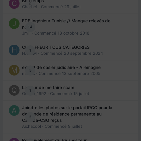
Bon temps
0
Charbel
· Commencé
29 juillet
EDE Ingénieur Tunisie // Manque relevés de
14
note
Jmili
· Commencé
18 octobre 2018
CHAUFFEUR TOUS CATEGORIES
1
HAZEM
· Commencé
20 septembre 2024
extrait de casier judiciaire - Allemagne
5
maries
· Commencé
13 septembre 2005
La peur de me faire scam
1
Queen_1992
· Commencé
15 juillet
Joindre les photos sur le portail IRCC pour la
demande de résidence permanente au
3
Canada-CSQ reçus
Aichacool
· Commencé
9 juillet
Renouvelement du Visa visiteur