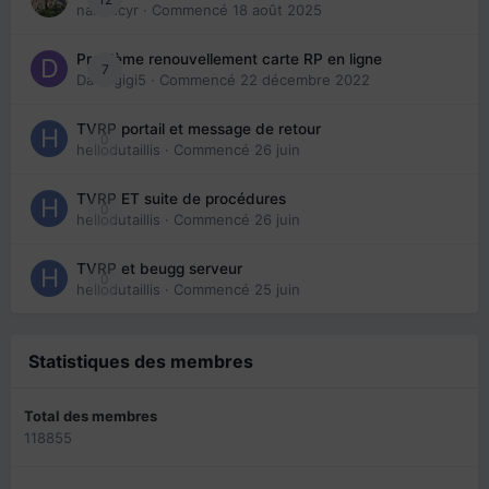
nanancyr
· Commencé
18 août 2025
Problème renouvellement carte RP en ligne
7
Davidgigi5
· Commencé
22 décembre 2022
TVRP portail et message de retour
0
hellodutaillis
· Commencé
26 juin
TVRP ET suite de procédures
0
hellodutaillis
· Commencé
26 juin
TVRP et beugg serveur
0
hellodutaillis
· Commencé
25 juin
Statistiques des membres
Total des membres
118855