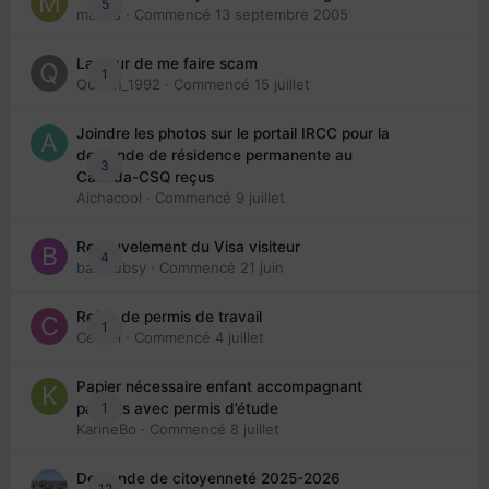
5
maries
· Commencé
13 septembre 2005
La peur de me faire scam
1
Queen_1992
· Commencé
15 juillet
Joindre les photos sur le portail IRCC pour la
demande de résidence permanente au
3
Canada-CSQ reçus
Aichacool
· Commencé
9 juillet
Renouvelement du Visa visiteur
4
babibubsy
· Commencé
21 juin
Refus de permis de travail
1
Cedbri
· Commencé
4 juillet
Papier nécessaire enfant accompagnant
1
parents avec permis d’étude
KarineBo
· Commencé
8 juillet
Demande de citoyenneté 2025-2026
12