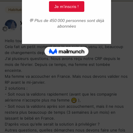
Habitués
yann944
Posté(e)
21 juin 2014
Hello tout le monde,
Cela fait un petit moment que je ne suis pas venu ici, beaucoup
de changements depuis quelques temps.
J'ai plusieurs questions. Nous avons reçu notre CRP depuis le
mois de février. Depuis ce temps, ma femme est tombée
enceinte.
Ma femme va accoucher en France. Mais nous devons valider nos
RP avant le mi-janvier.
2 solutions :
- Soit nous la validons rapidement (avant que les compagnie
aérienne n'accepte plus ma femme
),
- Soit nous la validons après son accouchement, mais il ne nous
restera plus beaucoup de temps (3 semaines à un mois) en
laissant le bébé en France.
D'après vous qu'elle serait la solution à privilégier ?
Autres questions, quelles démarches nous devons faire une fois