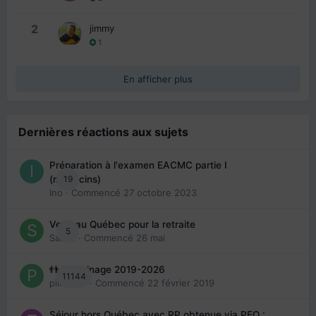
2
jimmy
1
En afficher plus
Dernières réactions aux sujets
Préparation à l'examen EACMC partie I
19
(médecins)
Ino
· Commencé
27 octobre 2023
Venir au Québec pour la retraite
5
Sab74
· Commencé
26 mai
👬 Parrainage 2019-2026
11144
piinoush
· Commencé
22 février 2019
Séjour hors Québec avec RP obtenue via PEQ :