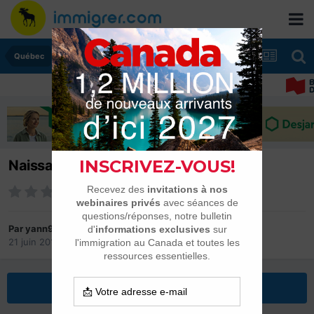
Québec
Naissance après avoir reçu la CRP
Par
yann944
21 juin 2014
dans
Québec
Répondre à ce sujet