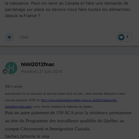
la naissance. Peut-on venir au Canada et faire une demande de
parrainage sur place ou devons nous faire toutes les démarches
depuis la France ?
Citer
1
hhhl2012fnac
Posté(e)
21 juin 2014
Slt
tt monde,
mon histoire
J'ai un naissance de nouveau enfant mois mi-juin , donc nouveau démarche et aussi
nouveau paiement
162$C
A
(
http://www.immigration-quebec.gouv.qc.ca/fr/biq/damas/dcs-
travailleurs/frais.html
) pour obtenir
Certificat de Sélection du Quebec.
Puis un autre paiement de 150
$CA pour la
résidence permanente
au titre du Programme des travailleurs qualifiés du Québec au
compte
Citoyenneté et Immigration Canada
.
Sachez j’attente le visa