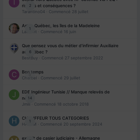
2
risques et conséquences ?
Tarantino04
· Commencé
28 juillet
Arte : Québec, les îles de la Madeleine
1
Laurent
· Commencé
16 juin
Que pensez vous du métier d'infirmier Auxiliaire
6
au Québec ?
BestBuy
· Commencé
27 septembre 2022
Bon temps
0
Charbel
· Commencé
29 juillet
EDE Ingénieur Tunisie // Manque relevés de
14
note
Jmili
· Commencé
18 octobre 2018
CHAUFFEUR TOUS CATEGORIES
1
HAZEM
· Commencé
20 septembre 2024
extrait de casier judiciaire - Allemagne