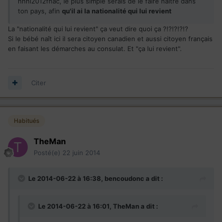
hhhl2012fnac, le plus simple serais de le faire naitre dans
ton pays, afin
qu'il ai la nationalité qui lui revient
La "nationalité qui lui revient" ça veut dire quoi ça ?!?!?!?!?
Si le bébé naît ici il sera citoyen canadien et aussi citoyen français
en faisant les démarches au consulat. Et "ça lui revient".
Citer
Habitués
TheMan
Posté(e)
22 juin 2014
Le 2014-06-22 à 16:38, bencoudonc a dit :
Le 2014-06-22 à 16:01, TheMan a dit :