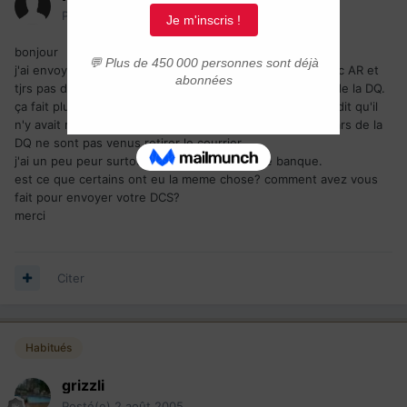
Posté(e)
2 août 2005
bonjour
j'ai envoyé mon dossier par la poste en recommandé avec AR et
tjrs pas de réponse de la part de la poste encore moins de la DQ.
ça fait plus 2 semaines. je suis allée à la poste et on m'a dit qu'il
n'y avait rien pour le moment et que probablement les gars de la
DQ ne sont pas venus retirer le courrier
j'ai un peu peur surtout qu'il y a le chéque de banque.
est ce que certains ont eu la meme chose? comment avez vous
fait pour envoyer votre DCS?
merci
Citer
Habitués
grizzli
Posté(e)
2 août 2005