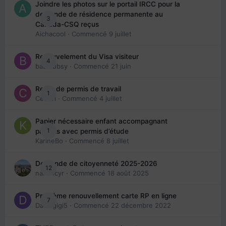
Joindre les photos sur le portail IRCC pour la
demande de résidence permanente au
3
Canada-CSQ reçus
Aichacool
· Commencé
9 juillet
Renouvelement du Visa visiteur
4
babibubsy
· Commencé
21 juin
Refus de permis de travail
1
Cedbri
· Commencé
4 juillet
Papier nécessaire enfant accompagnant
1
parents avec permis d’étude
KarineBo
· Commencé
8 juillet
Demande de citoyenneté 2025-2026
12
nanancyr
· Commencé
18 août 2025
Problème renouvellement carte RP en ligne
7
Davidgigi5
· Commencé
22 décembre 2022