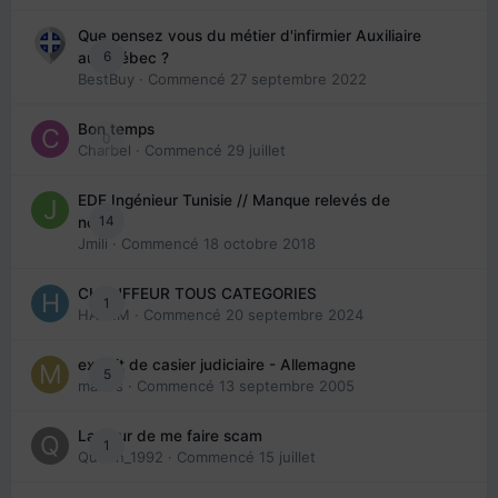
Que pensez vous du métier d'infirmier Auxiliaire
6
au Québec ?
BestBuy
· Commencé
27 septembre 2022
Bon temps
0
Charbel
· Commencé
29 juillet
EDE Ingénieur Tunisie // Manque relevés de
14
note
Jmili
· Commencé
18 octobre 2018
CHAUFFEUR TOUS CATEGORIES
1
HAZEM
· Commencé
20 septembre 2024
extrait de casier judiciaire - Allemagne
5
maries
· Commencé
13 septembre 2005
La peur de me faire scam
1
Queen_1992
· Commencé
15 juillet