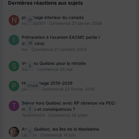
Dernières réactions aux sujets
parrainage interieur du canada
17
nedjma2007
· Commencé
27 janvier 2008
Préparation à l'examen EACMC partie I
19
(médecins)
Ino
· Commencé
27 octobre 2023
Venir au Québec pour la retraite
5
Sab74
· Commencé
26 mai
👬 Parrainage 2019-2026
11144
piinoush
· Commencé
22 février 2019
Séjour hors Québec avec RP obtenue via PEQ :
2
risques et conséquences ?
Tarantino04
· Commencé
28 juillet
Arte : Québec, les îles de la Madeleine
1
Laurent
· Commencé
16 juin