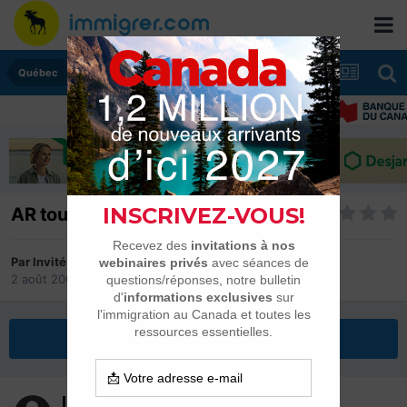
Québec
AR toujours pas reçu
Par Invité
2 août 2005
dans
Québec
Répondre à ce sujet
Invité