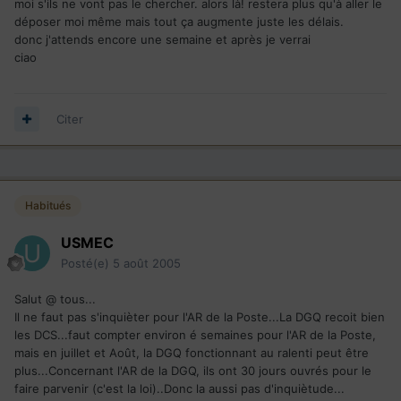
moi s'ils ne vont pas le chercher. alors là! restera plus qu'à aller le
déposer moi même mais tout ça augmente juste les délais.
donc j'attends encore une semaine et après je verrai
ciao
Citer
Habitués
USMEC
Posté(e)
5 août 2005
Salut @ tous...
Il ne faut pas s'inquièter pour l'AR de la Poste...La DGQ recoit bien
les DCS...faut compter environ é semaines pour l'AR de la Poste,
mais en juillet et Août, la DGQ fonctionnant au ralenti peut être
plus...Concernant l'AR de la DGQ, ils ont 30 jours ouvrés pour le
faire parvenir (c'est la loi)..Donc la aussi pas d'inquiètude...