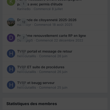
1
parents avec permis d’étude
KarineBo
· Commencé
8 juillet
Demande de citoyenneté 2025-2026
12
nanancyr
· Commencé
18 août 2025
Problème renouvellement carte RP en ligne
7
Davidgigi5
· Commencé
22 décembre 2022
TVRP portail et message de retour
0
hellodutaillis
· Commencé
26 juin
TVRP ET suite de procédures
0
hellodutaillis
· Commencé
26 juin
TVRP et beugg serveur
0
hellodutaillis
· Commencé
25 juin
Statistiques des membres