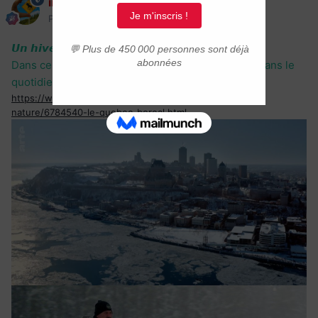
immigrer.com
Posté(e)
2 janvier 2025
𝙐𝙣 𝙝𝙞𝙫𝙚𝙧 𝙖𝙪 𝙌𝙪𝙚́𝙗𝙚𝙘
Dans ce reportage,
Arte
propose une immersion dans le
quotidien glacé des Québécois
https://www.france.tv/arte/canada-la-force-de-la-
nature/6784540-le-quebec-boreal.html