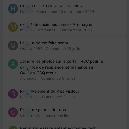
CHAUFFEUR TOUS CATEGORIES
1
HAZEM
· Commencé
20 septembre 2024
extrait de casier judiciaire - Allemagne
5
maries
· Commencé
13 septembre 2005
La peur de me faire scam
1
Queen_1992
· Commencé
15 juillet
Joindre les photos sur le portail IRCC pour la
demande de résidence permanente au
3
Canada-CSQ reçus
Aichacool
· Commencé
9 juillet
Renouvelement du Visa visiteur
4
babibubsy
· Commencé
21 juin
Refus de permis de travail
1
Cedbri
· Commencé
4 juillet
Papier nécessaire enfant accompagnant