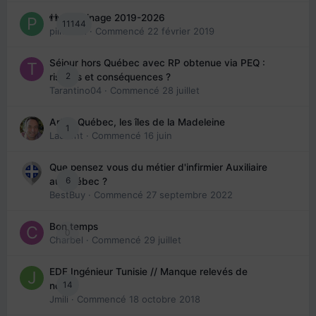
👬 Parrainage 2019-2026
11144
piinoush
· Commencé
22 février 2019
Séjour hors Québec avec RP obtenue via PEQ :
2
risques et conséquences ?
Tarantino04
· Commencé
28 juillet
Arte : Québec, les îles de la Madeleine
1
Laurent
· Commencé
16 juin
Que pensez vous du métier d'infirmier Auxiliaire
6
au Québec ?
BestBuy
· Commencé
27 septembre 2022
Bon temps
0
Charbel
· Commencé
29 juillet
EDE Ingénieur Tunisie // Manque relevés de
14
note
Jmili
· Commencé
18 octobre 2018