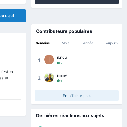
ce sujet
Contributeurs populaires
Semaine
Mois
Année
Toujours
ibnou
1
2
u'est-ce
jimmy
2
es et
1
En afficher plus
Dernières réactions aux sujets