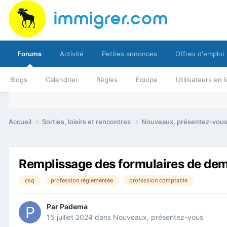
Forums
Activité
Petites annonces
Offres d'emploi
Blogs
Calendrier
Règles
Équipe
Utilisateurs en 
Accueil
Sorties, loisirs et rencontres
Nouveaux, présentez-vou
Remplissage des formulaires de d
csq
profession réglementée
profession comptable
Par
Padema
15 juillet 2024
dans
Nouveaux, présentez-vous