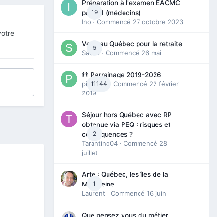
Préparation à l'examen EACMC
19
partie I (médecins)
Ino
· Commencé
27 octobre 2023
votre
Venir au Québec pour la retraite
5
Sab74
· Commencé
26 mai
👬 Parrainage 2019-2026
piinoush
11144
· Commencé
22 février
2019
Séjour hors Québec avec RP
obtenue via PEQ : risques et
2
conséquences ?
Tarantino04
· Commencé
28
juillet
Arte : Québec, les îles de la
1
Madeleine
Laurent
· Commencé
16 juin
Que pensez vous du métier