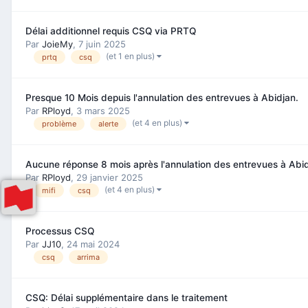
Délai additionnel requis CSQ via PRTQ
Par
JoieMy
,
7 juin 2025
(et 1 en plus)
prtq
csq
Presque 10 Mois depuis l'annulation des entrevues à Abidjan.
Par
RPloyd
,
3 mars 2025
(et 4 en plus)
problème
alerte
Aucune réponse 8 mois après l'annulation des entrevues à Abid
Par
RPloyd
,
29 janvier 2025
(et 4 en plus)
mifi
csq
Processus CSQ
Par
JJ10
,
24 mai 2024
csq
arrima
CSQ: Délai supplémentaire dans le traitement