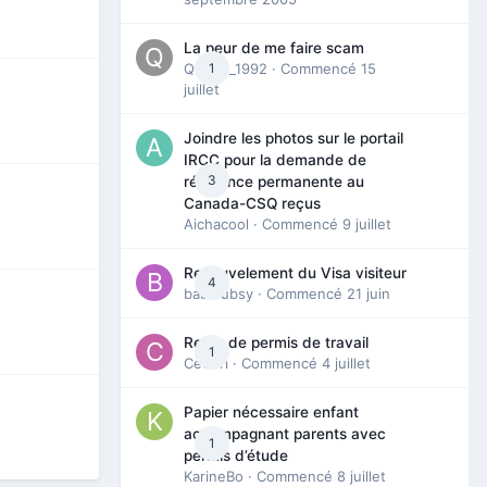
La peur de me faire scam
Queen_1992
1
· Commencé
15
juillet
Joindre les photos sur le portail
IRCC pour la demande de
3
résidence permanente au
Canada-CSQ reçus
Aichacool
· Commencé
9 juillet
Renouvelement du Visa visiteur
4
babibubsy
· Commencé
21 juin
Refus de permis de travail
1
Cedbri
· Commencé
4 juillet
Papier nécessaire enfant
accompagnant parents avec
1
permis d’étude
KarineBo
· Commencé
8 juillet