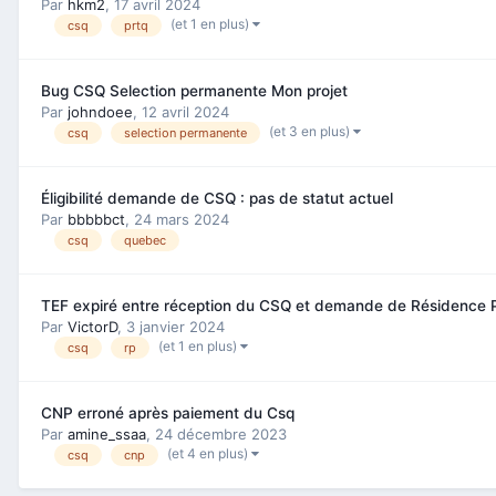
Par
hkm2
,
17 avril 2024
(et 1 en plus)
csq
prtq
Bug CSQ Selection permanente Mon projet
Par
johndoee
,
12 avril 2024
(et 3 en plus)
csq
selection permanente
Éligibilité demande de CSQ : pas de statut actuel
Par
bbbbbct
,
24 mars 2024
csq
quebec
TEF expiré entre réception du CSQ et demande de Résidence
Par
VictorD
,
3 janvier 2024
(et 1 en plus)
csq
rp
CNP erroné après paiement du Csq
Par
amine_ssaa
,
24 décembre 2023
(et 4 en plus)
csq
cnp