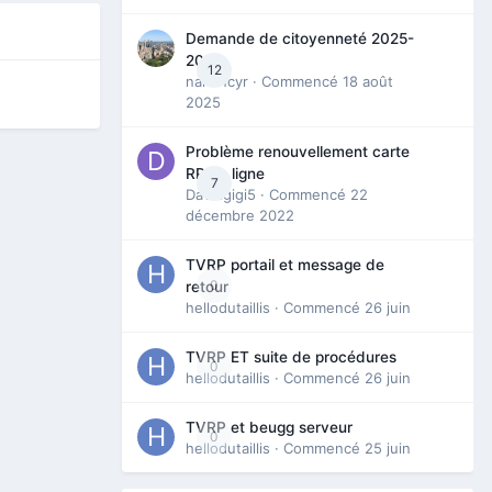
Demande de citoyenneté 2025-
2026
12
nanancyr
· Commencé
18 août
2025
Problème renouvellement carte
RP en ligne
7
Davidgigi5
· Commencé
22
décembre 2022
TVRP portail et message de
0
retour
hellodutaillis
· Commencé
26 juin
TVRP ET suite de procédures
0
hellodutaillis
· Commencé
26 juin
TVRP et beugg serveur
0
hellodutaillis
· Commencé
25 juin