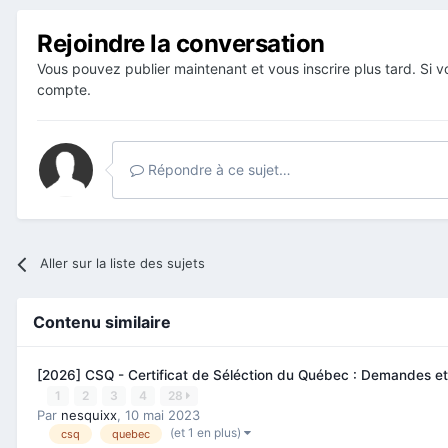
Rejoindre la conversation
Vous pouvez publier maintenant et vous inscrire plus tard. Si
compte.
Répondre à ce sujet…
Aller sur la liste des sujets
Contenu similaire
[2026] CSQ - Certificat de Séléction du Québec : Demandes et
1
2
3
4
28
Par
nesquixx
,
10 mai 2023
(et 1 en plus)
csq
quebec