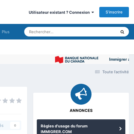
S’inscrire
Utilisateur existant ? Connexion
Plus
Immigrer au Cana
Toute l’activité
ANNONCES
és
Règles d'usage du forum
0
IMMIGRER.COM