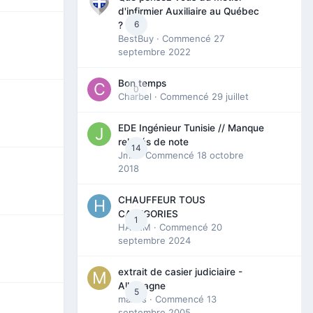
d'infirmier Auxiliaire au Québec
6
?
BestBuy
· Commencé
27
septembre 2022
Bon temps
0
Charbel
· Commencé
29 juillet
EDE Ingénieur Tunisie // Manque
relevés de note
14
Jmili
· Commencé
18 octobre
2018
CHAUFFEUR TOUS
CATEGORIES
1
HAZEM
· Commencé
20
septembre 2024
extrait de casier judiciaire -
Allemagne
5
maries
· Commencé
13
septembre 2005