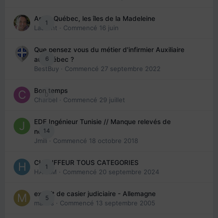
Arte : Québec, les îles de la Madeleine
1
Laurent
· Commencé
16 juin
Que pensez vous du métier d'infirmier Auxiliaire
6
au Québec ?
BestBuy
· Commencé
27 septembre 2022
Bon temps
0
Charbel
· Commencé
29 juillet
EDE Ingénieur Tunisie // Manque relevés de
14
note
Jmili
· Commencé
18 octobre 2018
CHAUFFEUR TOUS CATEGORIES
1
HAZEM
· Commencé
20 septembre 2024
extrait de casier judiciaire - Allemagne
5
maries
· Commencé
13 septembre 2005