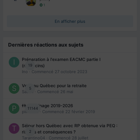
1
En afficher plus
Dernières réactions aux sujets
Préparation à l'examen EACMC partie I
19
(médecins)
Ino
· Commencé
27 octobre 2023
Venir au Québec pour la retraite
5
Sab74
· Commencé
26 mai
👬 Parrainage 2019-2026
11144
piinoush
· Commencé
22 février 2019
Séjour hors Québec avec RP obtenue via PEQ :
2
risques et conséquences ?
Tarantino04
· Commencé
28 juillet