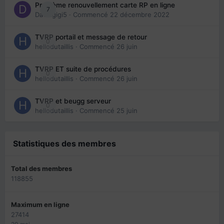
Problème renouvellement carte RP en ligne
7
Davidgigi5
· Commencé
22 décembre 2022
TVRP portail et message de retour
0
hellodutaillis
· Commencé
26 juin
TVRP ET suite de procédures
0
hellodutaillis
· Commencé
26 juin
TVRP et beugg serveur
0
hellodutaillis
· Commencé
25 juin
Statistiques des membres
Total des membres
118855
Maximum en ligne
27414