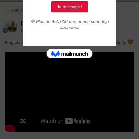
Habitués
jimmy
Posté(e)
3 mai 2023
Magnifique Pub de Bonjour Québec sur une chanson de Marjo