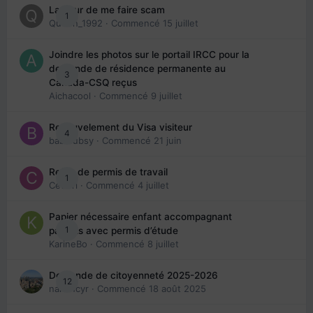
La peur de me faire scam
1
Queen_1992
· Commencé
15 juillet
Joindre les photos sur le portail IRCC pour la
demande de résidence permanente au
3
Canada-CSQ reçus
Aichacool
· Commencé
9 juillet
Renouvelement du Visa visiteur
4
babibubsy
· Commencé
21 juin
Refus de permis de travail
1
Cedbri
· Commencé
4 juillet
Papier nécessaire enfant accompagnant
1
parents avec permis d’étude
KarineBo
· Commencé
8 juillet
Demande de citoyenneté 2025-2026
12
nanancyr
· Commencé
18 août 2025