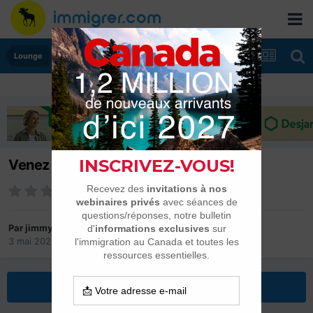
Lounge
Venez vivre l'été a fond au Québec
Par
jimmy
3 mai 2023
dans
Lounge
Répondre à ce sujet