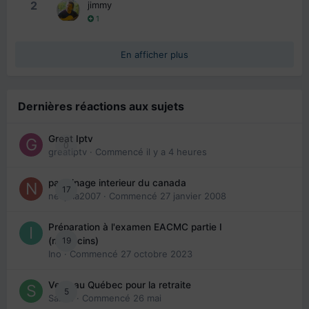
2
jimmy
1
En afficher plus
Dernières réactions aux sujets
Great Iptv
0
greatiptv
· Commencé
il y a 4 heures
parrainage interieur du canada
17
nedjma2007
· Commencé
27 janvier 2008
Préparation à l'examen EACMC partie I
19
(médecins)
Ino
· Commencé
27 octobre 2023
Venir au Québec pour la retraite
5
Sab74
· Commencé
26 mai