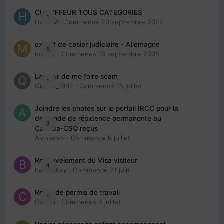
CHAUFFEUR TOUS CATEGORIES
1
HAZEM
· Commencé
20 septembre 2024
extrait de casier judiciaire - Allemagne
5
maries
· Commencé
13 septembre 2005
La peur de me faire scam
1
Queen_1992
· Commencé
15 juillet
Joindre les photos sur le portail IRCC pour la
demande de résidence permanente au
3
Canada-CSQ reçus
Aichacool
· Commencé
9 juillet
Renouvelement du Visa visiteur
4
babibubsy
· Commencé
21 juin
Refus de permis de travail
1
Cedbri
· Commencé
4 juillet