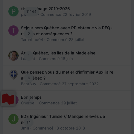
👬 Parrainage 2019-2026
11144
piinoush
· Commencé
22 février 2019
Séjour hors Québec avec RP obtenue via PEQ :
2
risques et conséquences ?
Tarantino04
· Commencé
28 juillet
Arte : Québec, les îles de la Madeleine
1
Laurent
· Commencé
16 juin
Que pensez vous du métier d'infirmier Auxiliaire
6
au Québec ?
BestBuy
· Commencé
27 septembre 2022
Bon temps
0
Charbel
· Commencé
29 juillet
EDE Ingénieur Tunisie // Manque relevés de
14
note
Jmili
· Commencé
18 octobre 2018