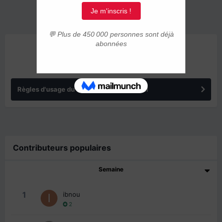
ANNONCES
Règles d'usage du forum IMMIGRER.COM
Contributeurs populaires
Semaine
1
ibnou
2