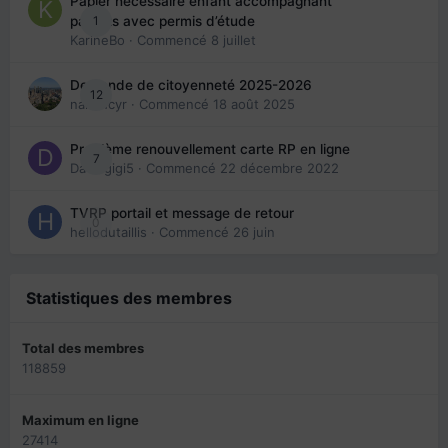
Papier nécessaire enfant accompagnant
1
parents avec permis d’étude
KarineBo
· Commencé
8 juillet
Demande de citoyenneté 2025-2026
12
nanancyr
· Commencé
18 août 2025
Problème renouvellement carte RP en ligne
7
Davidgigi5
· Commencé
22 décembre 2022
TVRP portail et message de retour
0
hellodutaillis
· Commencé
26 juin
Statistiques des membres
Total des membres
118859
Maximum en ligne
27414