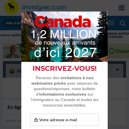
Salle d'attente - échanges de dates
Haha
(0)
Il n’y a encore rien ici
En ligne récemment
0 membre est en ligne
Aucun utilisateur enregistré regarde cette page.