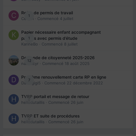
Refus de permis de travail
1
Cedbri
· Commencé
4 juillet
Papier nécessaire enfant accompagnant
1
parents avec permis d’étude
KarineBo
· Commencé
8 juillet
Demande de citoyenneté 2025-2026
12
nanancyr
· Commencé
18 août 2025
Problème renouvellement carte RP en ligne
7
Davidgigi5
· Commencé
22 décembre 2022
TVRP portail et message de retour
0
hellodutaillis
· Commencé
26 juin
TVRP ET suite de procédures
0
hellodutaillis
· Commencé
26 juin