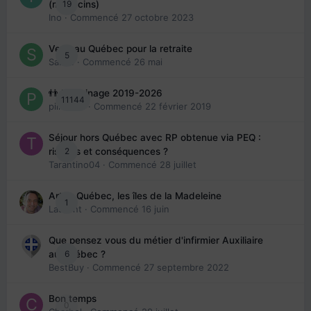
19
(médecins)
Ino
· Commencé
27 octobre 2023
Venir au Québec pour la retraite
5
Sab74
· Commencé
26 mai
👬 Parrainage 2019-2026
11144
piinoush
· Commencé
22 février 2019
Séjour hors Québec avec RP obtenue via PEQ :
2
risques et conséquences ?
Tarantino04
· Commencé
28 juillet
Arte : Québec, les îles de la Madeleine
1
Laurent
· Commencé
16 juin
Que pensez vous du métier d'infirmier Auxiliaire
6
au Québec ?
BestBuy
· Commencé
27 septembre 2022
Bon temps
0