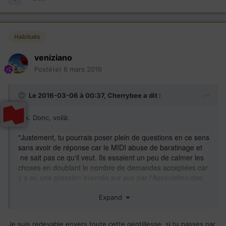
Habitués
veniziano
Posté(e)
6 mars 2016
Le 2016-03-06 à 00:37,
Cherrybee
a dit :
Ok. Donc, voilà:
"Justement, tu pourrais poser plein de questions en ce sens
sans avoir de réponse car le MIDI abuse de baratinage et
ne sait pas ce qu'il veut. Ils essaient un peu de calmer les
choses en doublant le nombre de demandes acceptées car
y a eu une pression exercée sur eux par l'Association des
Avocats du Québec. Les avocats de cette dernière avaient
des clients, entre autres, concernés par ce programme et
Expand
ils n'arrivaient plus à les inscrire. Bref, ils ont trouvé ces
façons de faire médiocres et là le MIDI essaie de gagner du
Je suis redevable envers toute cette gentillesse, si tu passes par