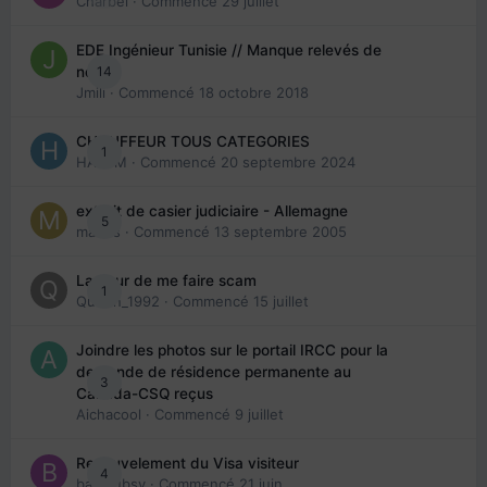
Charbel
· Commencé
29 juillet
EDE Ingénieur Tunisie // Manque relevés de
14
note
Jmili
· Commencé
18 octobre 2018
CHAUFFEUR TOUS CATEGORIES
1
HAZEM
· Commencé
20 septembre 2024
extrait de casier judiciaire - Allemagne
5
maries
· Commencé
13 septembre 2005
La peur de me faire scam
1
Queen_1992
· Commencé
15 juillet
Joindre les photos sur le portail IRCC pour la
demande de résidence permanente au
3
Canada-CSQ reçus
Aichacool
· Commencé
9 juillet
Renouvelement du Visa visiteur
4
babibubsy
· Commencé
21 juin