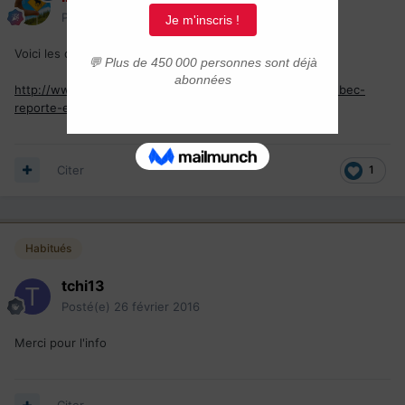
Posté(e)
26 février 2016
Voici les dernières nouvelles ici
http://www.immigrer.com/actualite/5880/mon-projet-quebec-
reporte-en-juin
Citer
1
Habitués
tchi13
Posté(e)
26 février 2016
Merci pour l'info