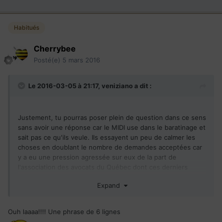
Habitués
Cherrybee
Posté(e)
5 mars 2016
Le 2016-03-05 à 21:17,
veniziano
a dit :
Justement, tu pourras poser plein de question dans ce sens
sans avoir une réponse car le MIDI use dans le baratinage et
sait pas ce qu'ils veule. Ils essayent un peu de calmer les
choses en doublant le nombre de demandes acceptées car
y a eu une pression agressée sur eux de la part de
l'association des avocats du Québec dont ces derniers
avaient des clients, entre autres, concernaient par ce
Expand
programme et qu'ils n'arrivaient plus à les inscrire, bref ils
ont découvert ces façons de faire médiocres et là le MIDI
essaye de gagner du temps et gonfler un peu le nombre
Ouh laaaa!!!! Une phrase de 6 lignes
des demandes à accepter sans aucune étude sérieuse juste