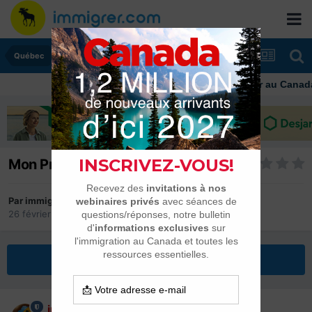
Québec
Immigrer au Canada: res
Mon Projet Québec reporté !!!
Par
immigrer.com
26 février 2016
dans
Québec
Répondre à ce sujet
immigrer.com