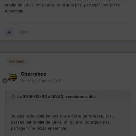
temps. Il gonfle un peu le nombre des demandes à
la ville de Lévis, on pourra, pourquoi pas, partager une pizza
accepter sans aucune étude sérieuse juste pour acheter la
ensemble.
paix provisoirement."
En passant, j'ai aussi corrigé les fautes de syntaxe et
d'orthographe.
Citer
Ce qui se conçoit bien s'énonce clairement.
Habitués
Cherrybee
Posté(e)
6 mars 2016
Le 2016-03-06 à 00:42,
veniziano
a dit :
Je suis redevable envers toute cette gentillesse, si tu
passes par la ville de Lévis, on pourra, pourquoi pas,
partager une pizza ensemble.