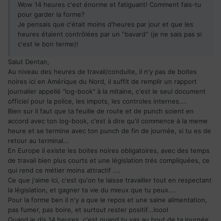
Wow 14 heures c'est énorme et fatiguant! Comment fais-tu
pour garder la forme?
Je pensais que c'était moins d'heures par jour et que les
heures étaient contrôlées par un ''bavard'' (je ne sais pas si
c'est le bon terme)!
Salut Dentan,
Au niveau des heures de travail/conduite, il n'y pas de boites
noires ici en Amérique du Nord, il suffit de remplir un rapport
journalier appellé "log-book" à la mitaine, c'est le seul document
officiel pour la police, les impots, les controles internes....
Bien sur il faut que ta feuille de route et de punch soient en
accord avec ton log-book, c'est à dire qu'il commence à la meme
heure et se termine avec ton punch de fin de journée, si tu es de
retour au terminal...
En Europe il existe les boites noires obligatoires, avec des temps
de travail bien plus courts et une législation trés compliquées, ce
qui rend ce métier moins attractif ....
Ce que j'aime ici, c'est qu'on te laisse travailler tout en respectant
la législation, et gagner ta vie du mieux que tu peux....
Pour la forme ben il n'y a que le repos et une saine alimentation,
pas fumer, pas boire, et surtout rester positif...loool
Quand je dis 14 heures, c'est quand tu vas au bout de ta journée,