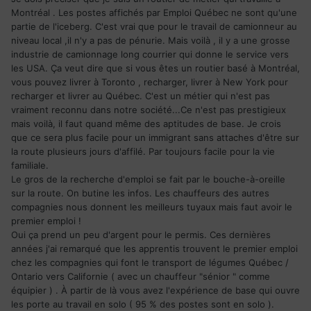
Montréal . Les postes affichés par Emploi Québec ne sont qu'une
partie de l'iceberg. C'est vrai que pour le travail de camionneur au
niveau local ,il n'y a pas de pénurie. Mais voilà , il y a une grosse
industrie de camionnage long courrier qui donne le service vers
les USA. Ça veut dire que si vous êtes un routier basé à Montréal,
vous pouvez livrer à Toronto , recharger, livrer à New York pour
recharger et livrer au Québec. C'est un métier qui n'est pas
vraiment reconnu dans notre société...Ce n'est pas prestigieux
mais voilà, il faut quand même des aptitudes de base. Je crois
que ce sera plus facile pour un immigrant sans attaches d'être sur
la route plusieurs jours d'affilé. Par toujours facile pour la vie
familiale.
Le gros de la recherche d'emploi se fait par le bouche-à-oreille
sur la route. On butine les infos. Les chauffeurs des autres
compagnies nous donnent les meilleurs tuyaux mais faut avoir le
premier emploi !
Oui ça prend un peu d'argent pour le permis. Ces dernières
années j'ai remarqué que les apprentis trouvent le premier emploi
chez les compagnies qui font le transport de légumes Québec /
Ontario vers Californie ( avec un chauffeur "sénior " comme
équipier ) . À partir de là vous avez l'expérience de base qui ouvre
les porte au travail en solo ( 95 % des postes sont en solo ).