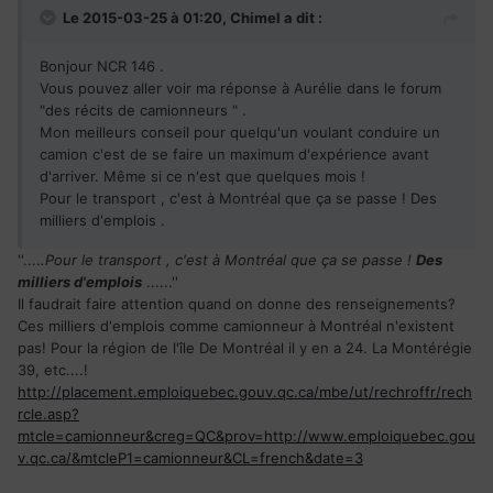
Le 2015-03-25 à 01:20, Chimel a dit :
Bonjour NCR 146 .
Vous pouvez aller voir ma réponse à Aurélie dans le forum
"des récits de camionneurs " .
Mon meilleurs conseil pour quelqu'un voulant conduire un
camion c'est de se faire un maximum d'expérience avant
d'arriver. Même si ce n'est que quelques mois !
Pour le transport , c'est à Montréal que ça se passe ! Des
milliers d'emplois .
''....
.Pour le transport , c'est à Montréal que ça se passe !
Des
milliers d'emplois
......''
Il faudrait faire attention quand on donne des renseignements?
Ces milliers d'emplois comme camionneur à Montréal n'existent
pas! Pour la région de l'île De Montréal il y en a 24. La Montérégie
39, etc....!
http://placement.emploiquebec.gouv.qc.ca/mbe/ut/rechroffr/rech
rcle.asp?
mtcle=camionneur&creg=QC&prov=http://www.emploiquebec.gou
v.qc.ca/&mtcleP1=camionneur&CL=french&date=3