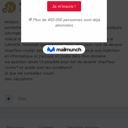
ncr146
Posté(e)
17 mars 2015
bonjour,
permettez moi de me rapprocher de vous afin d'obtenir quelques
informations,
voila je suis un jeune algérien en phase d'immigration vers le
CANADA; montreal spécialement, donc mon reve c'est de devenir
chauffeur routier sachons qu'ici dans mon pays je suis ingénieur
en informatique et j'occupe un poste dans mon domaine.
ma question serais t'il possible pour moi de devenir chauffeur
routier? et quelle sont les conditions?
et que me consiellez vous!!
mes salutations
Citer
Réponses
Created
Dernière réponse