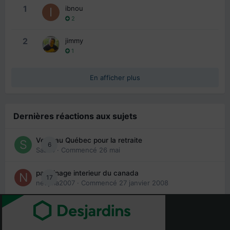
1
ibnou
2
2
jimmy
1
En afficher plus
Dernières réactions aux sujets
Venir au Québec pour la retraite
6
Sab74
· Commencé
26 mai
parrainage interieur du canada
17
nedjma2007
· Commencé
27 janvier 2008
Préparation à l'examen EACMC partie I
19
(médecins)
Ino
· Commencé
27 octobre 2023