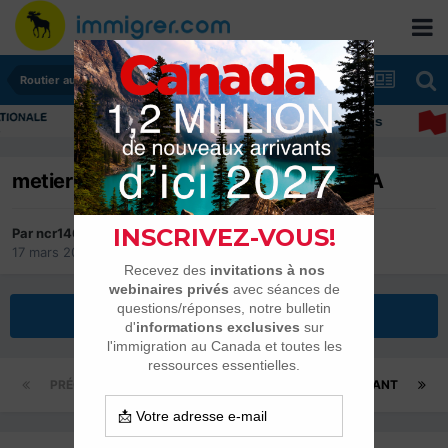
Routier au Canada (camionneur)
Immigrer au Canada: ressources et conseils
metier de chauffeur routier au CANADA
Par
ncr146
17 mars 2015
dans
Routier au Canada (camionneur)
Répondre à ce sujet
PRÉCÉDENT
Page 1 sur 3
SUIVANT