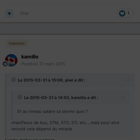
Citer
1
Habitués
kamillo
Posté(e)
31 mars 2015
Le 2015-03-31 à 15:06, piwi a dit :
Le 2015-03-31 à 14:53, kamillo a dit :
Et au niveau salaire sa donne quoi ?
chauffeurs de bus, STM, STO, STL etc....mais pour etre
recruté cela dépend du miracle
Exacte malheureusement