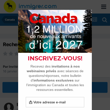
Canada
Recherche d'un logement à Ottawa
Par Invité
16 janvier 2004
dans
Canada
Répondre à ce sujet
Invité
Posté(e)
16 janvier 2004