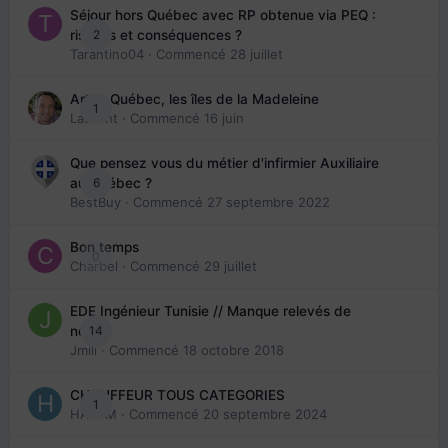
Séjour hors Québec avec RP obtenue via PEQ :
2
risques et conséquences ?
Tarantino04
· Commencé
28 juillet
Arte : Québec, les îles de la Madeleine
1
Laurent
· Commencé
16 juin
Que pensez vous du métier d'infirmier Auxiliaire
6
au Québec ?
BestBuy
· Commencé
27 septembre 2022
Bon temps
0
Charbel
· Commencé
29 juillet
EDE Ingénieur Tunisie // Manque relevés de
14
note
Jmili
· Commencé
18 octobre 2018
CHAUFFEUR TOUS CATEGORIES
1
HAZEM
· Commencé
20 septembre 2024