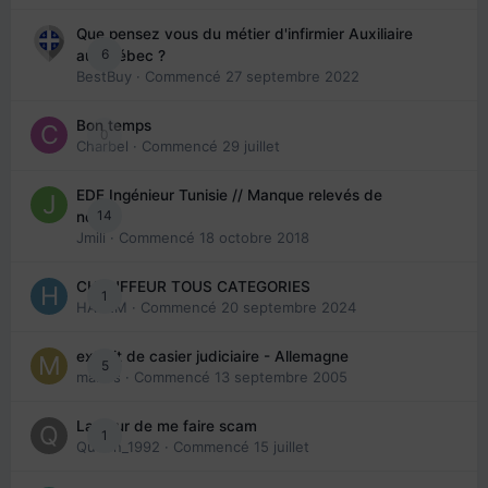
Que pensez vous du métier d'infirmier Auxiliaire
6
au Québec ?
BestBuy
· Commencé
27 septembre 2022
Bon temps
0
Charbel
· Commencé
29 juillet
EDE Ingénieur Tunisie // Manque relevés de
14
note
Jmili
· Commencé
18 octobre 2018
CHAUFFEUR TOUS CATEGORIES
1
HAZEM
· Commencé
20 septembre 2024
extrait de casier judiciaire - Allemagne
5
maries
· Commencé
13 septembre 2005
La peur de me faire scam
1
Queen_1992
· Commencé
15 juillet