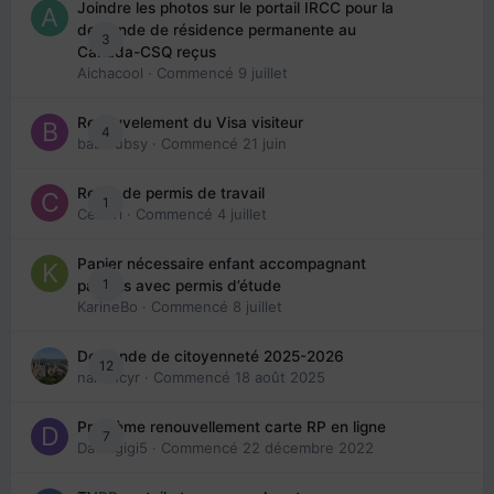
Joindre les photos sur le portail IRCC pour la
demande de résidence permanente au
3
Canada-CSQ reçus
Aichacool
· Commencé
9 juillet
Renouvelement du Visa visiteur
4
babibubsy
· Commencé
21 juin
Refus de permis de travail
1
Cedbri
· Commencé
4 juillet
Papier nécessaire enfant accompagnant
1
parents avec permis d’étude
KarineBo
· Commencé
8 juillet
Demande de citoyenneté 2025-2026
12
nanancyr
· Commencé
18 août 2025
Problème renouvellement carte RP en ligne
7
Davidgigi5
· Commencé
22 décembre 2022