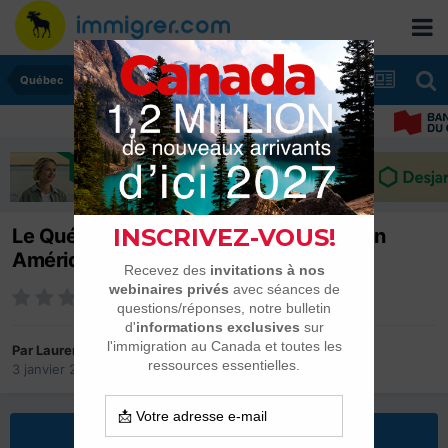
Québec
Le Québec, champion du trilinguisme en
Amérique du Nord
Par
Laurent
3 janvier 2007
dans
Québec
Répondre à ce sujet