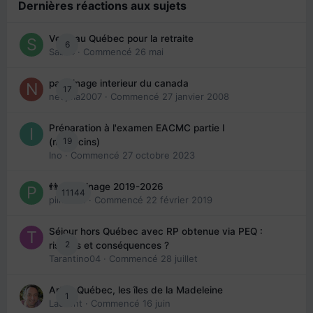
Dernières réactions aux sujets
Venir au Québec pour la retraite
6
Sab74
· Commencé
26 mai
parrainage interieur du canada
17
nedjma2007
· Commencé
27 janvier 2008
Préparation à l'examen EACMC partie I
19
(médecins)
Ino
· Commencé
27 octobre 2023
👬 Parrainage 2019-2026
11144
piinoush
· Commencé
22 février 2019
Séjour hors Québec avec RP obtenue via PEQ :
2
risques et conséquences ?
Tarantino04
· Commencé
28 juillet
Arte : Québec, les îles de la Madeleine
1
Laurent
· Commencé
16 juin