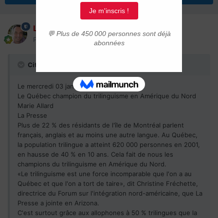
Laurent
Posté(e)
3 janvier 2007
Citation
Le mercredi 03 janvier 2007
Le Québec champion du trilinguisme en Amérique du Nord
Marie Allard
La Presse
Plus de 22 % des résidants de l'île de Montréal parlent
français, anglais et au moins une autre langue. Au Québec,
la population trilingue a atteint 620 000 personnes en 2001,
en hausse de 40 % en 10 ans. Cela fait de nous les
champions du trilinguisme en Amérique du Nord.
«Le trilinguisme est une force incomparable que l'on a au
Québec et que l'on a tort de taire», dit Christine Fréchette,
directrice du Forum sur l'intégration nord-américaine, que La
Presse a jointe en Arizona.
C'est surtout grâce aux allophones à 50 % trilingues que la