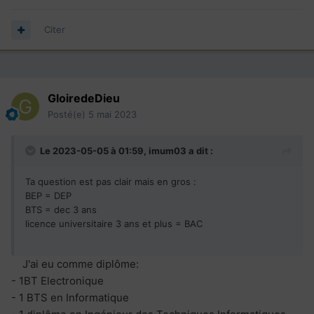
Un programme postsecondaire d’une durée de trois
ans
Citer
Un programme postsecondaire d’une durée de
quatre ans ou plus
GloiredeDieu
Posté(e)
5 mai 2023
Le 2023-05-05 à 01:59,
imum03
a dit :
Ta question est pas clair mais en gros
:
BEP = DEP
BTS = dec 3 ans
licence universitaire 3 ans et plus = BAC
J'ai eu comme diplôme:
- 1BT Electronique
- 1 BTS en Informatique