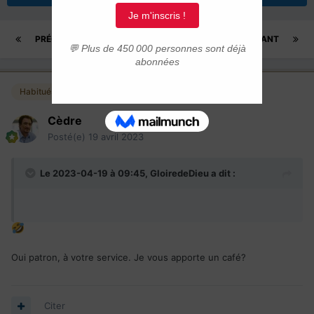
PRÉCÉDENT
Page 812 sur 815
SUIVANT
Habitués
Cèdre
Posté(e)
19 avril 2023
Le 2023-04-19 à 09:45,
GloiredeDieu
a dit :
Oui patron, à votre service. Je vous apporte un café?
Citer