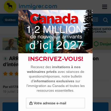
Québec
ARRIMA: les candidats à la déclaration
d’intérêt
Par
eli1789
19 juillet 2018
dans
Québec
Répondre à ce sujet