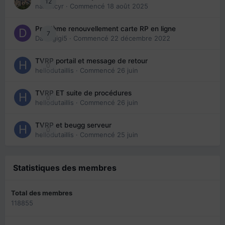
12
nanancyr
· Commencé
18 août 2025
Problème renouvellement carte RP en ligne
7
Davidgigi5
· Commencé
22 décembre 2022
TVRP portail et message de retour
0
hellodutaillis
· Commencé
26 juin
TVRP ET suite de procédures
0
hellodutaillis
· Commencé
26 juin
TVRP et beugg serveur
0
hellodutaillis
· Commencé
25 juin
Statistiques des membres
Total des membres
118855