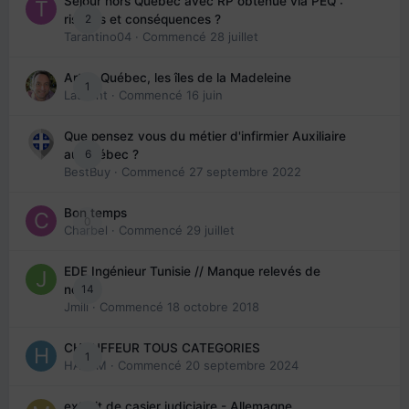
Séjour hors Québec avec RP obtenue via PEQ :
2
risques et conséquences ?
Tarantino04
· Commencé
28 juillet
Arte : Québec, les îles de la Madeleine
1
Laurent
· Commencé
16 juin
Que pensez vous du métier d'infirmier Auxiliaire
6
au Québec ?
BestBuy
· Commencé
27 septembre 2022
Bon temps
0
Charbel
· Commencé
29 juillet
EDE Ingénieur Tunisie // Manque relevés de
14
note
Jmili
· Commencé
18 octobre 2018
CHAUFFEUR TOUS CATEGORIES
1
HAZEM
· Commencé
20 septembre 2024
extrait de casier judiciaire - Allemagne