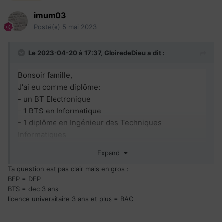
imum03
Posté(e)
5 mai 2023
Le 2023-04-20 à 17:37,
GloiredeDieu
a dit :
Bonsoir famille,
J'ai eu comme diplôme:
- un BT Electronique
- 1 BTS en Informatique
- 1 diplôme en Ingénieur des Techniques
Informatiques
Comment faire correspondre ces diplômes selon
Expand
ceux du Canada
Ta question est pas clair mais en gros
:
Par exemple:
BEP = DEP
O
Un programme postsecondaire d’une durée de un
BTS = dec 3 ans
an
licence universitaire 3 ans et plus = BAC
Un programme postsecondaire d’une durée de deux
ans