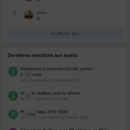
2
2
jimmy
1
En afficher plus
Dernières réactions aux sujets
Préparation à l'examen EACMC partie I
19
(médecins)
Ino
· Commencé
27 octobre 2023
Venir au Québec pour la retraite
5
Sab74
· Commencé
26 mai
👬 Parrainage 2019-2026
11144
piinoush
· Commencé
22 février 2019