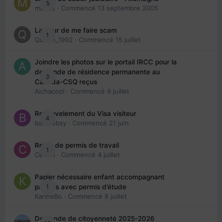
5
maries
· Commencé
13 septembre 2005
La peur de me faire scam
1
Queen_1992
· Commencé
15 juillet
Joindre les photos sur le portail IRCC pour la
demande de résidence permanente au
3
Canada-CSQ reçus
Aichacool
· Commencé
9 juillet
Renouvelement du Visa visiteur
4
babibubsy
· Commencé
21 juin
Refus de permis de travail
1
Cedbri
· Commencé
4 juillet
Papier nécessaire enfant accompagnant
1
parents avec permis d’étude
KarineBo
· Commencé
8 juillet
Demande de citoyenneté 2025-2026