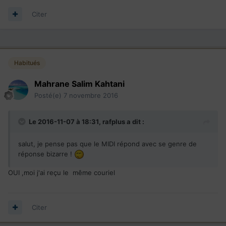
Désolé pour le délai
Citer
PG
Habitués
Mahrane Salim Kahtani
Posté(e)
7 novembre 2016
Le 2016-11-07 à 18:31,
rafplus
a dit :
salut, je pense pas que le MIDI répond avec se genre de
réponse bizarre !
OUI ,moi j'ai reçu le même couriel
Citer