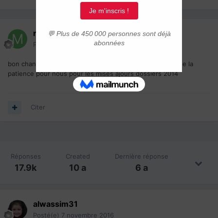
mouhbeni
Posté(e)
7 novembre 2016
bon chance pour les personnes qui passe l entrevu est de la
patience pour nous pour les mises ajours dossiers 2014
Citer
Réponses
Created
Dernière réponse
17.9k
10 a
6 a
alwassim31
Posté(e)
7 novembre 2016