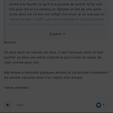
année à la faculté ce qu'il lui a poussé de quitter la fac une
fois pour tte et il a obtenu un diplome en bts ds une autre
école alors est ce kon est obligé d'envoyer je ne sais pas un
relevé ou bien il suffit une lettre explicative ou pas la peine
parce qu il n'a rien comme papier de la fac jespère ke vous
me répondez car je compte envoyé nos bac cette semaine
Expand
si dieu le souhaite (je sais kil fallait envoyer les bac avant
mais on a rencontré des obstacles) le problème cest ke
Bonjour,
dans le verso de son bac il est mentionné lannée de la fac
alors koi faire ?!!!?
S'il peut avoir un relevés de note, il faut l'envoyer sinon in faut
justifier ça dans une lettre explicative pour éviter le risque de
rejet comme pour moi.
Ma femme a redoublé quelques années et j'ai envoyé uniquement
les années réussies donc il on rejeté mon dossier.
Faites attention.
Citer
1