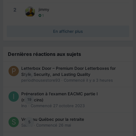
2
jimmy
1
En afficher plus
Dernières réactions aux sujets
Letterbox Door – Premium Door Letterboxes for
0
Style, Security, and Lasting Quality
periodhousestore93
· Commencé
il y a 3 heures
Préparation à l'examen EACMC partie I
19
(médecins)
Ino
· Commencé
27 octobre 2023
Venir au Québec pour la retraite
5
Sab74
· Commencé
26 mai