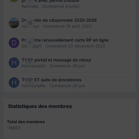
parents avec permis d’étude
KarineBo
· Commencé
8 juillet
Demande de citoyenneté 2025-2026
12
nanancyr
· Commencé
18 août 2025
Problème renouvellement carte RP en ligne
7
Davidgigi5
· Commencé
22 décembre 2022
TVRP portail et message de retour
0
hellodutaillis
· Commencé
26 juin
TVRP ET suite de procédures
0
hellodutaillis
· Commencé
26 juin
Statistiques des membres
Total des membres
118857