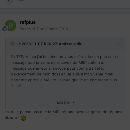
rafplus
Posté(e)
7 novembre 2016
Le 2016-11-07 à 16:27,
Amissa
a dit :
Slt TED/ A svp j'ai besoin que vous m'éclairiez un peu sur ce
message que je viens de recevoir du MIDI suite a un
message que je leur ai envoyé pour connaitre l'état
d'avancement de mon dossier. Je suis a mon 5eme mois
d'attente après la MAJ et j'avoue que je ne comprend plus
Help!!
Expand
Nous avons accepté vos documents en réponse à l'intention
de rejet. L'étape de la complétude est finalisée et tout semble
salut, je pense pas que le MIDI répond avec se genre de réponse
normal. Votre dossier est en attente d'examen préliminaire. Il
bizarre !
devrait être traité dans les mois à venir.
S.V.P. encore un peu de patience.