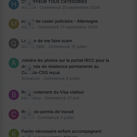
CHAUFFEUR TOUS CATEGORIES
1
HAZEM
· Commencé
20 septembre 2024
extrait de casier judiciaire - Allemagne
5
maries
· Commencé
13 septembre 2005
La peur de me faire scam
1
Queen_1992
· Commencé
15 juillet
Joindre les photos sur le portail IRCC pour la
demande de résidence permanente au
3
Canada-CSQ reçus
Aichacool
· Commencé
9 juillet
Renouvelement du Visa visiteur
4
babibubsy
· Commencé
21 juin
Refus de permis de travail
1
Cedbri
· Commencé
4 juillet
Papier nécessaire enfant accompagnant
1