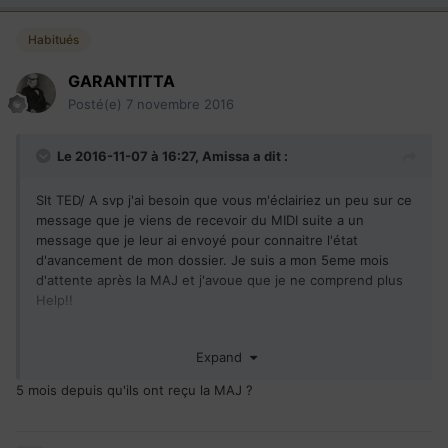
Habitués
GARANTITTA
Posté(e)
7 novembre 2016
Le 2016-11-07 à 16:27,
Amissa
a dit :
Slt TED/ A svp j'ai besoin que vous m'éclairiez un peu sur ce
message que je viens de recevoir du MIDI suite a un
message que je leur ai envoyé pour connaitre l'état
d'avancement de mon dossier. Je suis a mon 5eme mois
d'attente après la MAJ et j'avoue que je ne comprend plus
Help!!
Expand
Nous avons accepté vos documents en réponse à l'intention
de rejet. L'étape de la complétude est finalisée et tout semble
5 mois depuis qu'ils ont reçu la MAJ ?
normal. Votre dossier est en attente d'examen préliminaire. Il
devrait être traité dans les mois à venir.
S.V.P. encore un peu de patience.