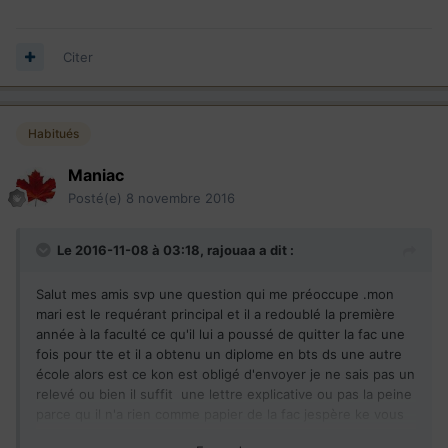
Citer
Habitués
Maniac
Posté(e)
8 novembre 2016
Le 2016-11-08 à 03:18,
rajouaa
a dit :
Salut mes amis svp une question qui me préoccupe .mon
mari est le requérant principal et il a redoublé la première
année à la faculté ce qu'il lui a poussé de quitter la fac une
fois pour tte et il a obtenu un diplome en bts ds une autre
école alors est ce kon est obligé d'envoyer je ne sais pas un
relevé ou bien il suffit une lettre explicative ou pas la peine
parce qu il n'a rien comme papier de la fac jespère ke vous
me répondez car je compte envoyé nos bac cette semaine