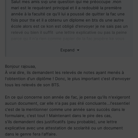
Salut mes amis svp une question qui me préoccupe .mon
mari est le requérant principal et il a redoublé la première
année à la faculté ce qu'il lui a poussé de quitter la fac une
fois pour tte et il a obtenu un diplome en bts ds une autre
école alors est ce kon est obligé d'envoyer je ne sais pas un
relevé ou bien il suffit une lettre explicative ou pas la peine
parce qu il n'a rien comme papier de la fac jespère ke vous
me répondez car je compte envoyé nos bac cette semaine
Expand
si dieu le souhaite (je sais kil fallait envoyer les bac avant
mais on a rencontré des obstacles) le problème cest ke
dans le verso de son bac il est mentionné lannée de la fac
Bonjour rajouaa,
alors koi faire ?!!!?
À vrai dire, ils demandent les relevés de notes ayant menés à
l'obtention d'un diplôme ! Donc, le plus important c'est d'envoyer
tous les relevés de son BTS.
En ce qui concerne son année de fac, je pense qu'ils n'exigeront
aucun document, car elle n'a pas pas été concluante...l'essentiel
c'est de la mentionner comme une année sans succès dans le
formulaire, c'est tout ! Maintenant dans le pire des cas,
s'ils demandent des justificatifs (peu probable), une lettre
explicative avec une attestation de scolarité ou un document
dans le genre fera l'affaire.