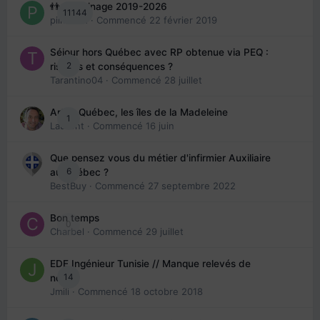
👬 Parrainage 2019-2026
11144
piinoush
· Commencé
22 février 2019
Séjour hors Québec avec RP obtenue via PEQ :
2
risques et conséquences ?
Tarantino04
· Commencé
28 juillet
Arte : Québec, les îles de la Madeleine
1
Laurent
· Commencé
16 juin
Que pensez vous du métier d'infirmier Auxiliaire
6
au Québec ?
BestBuy
· Commencé
27 septembre 2022
Bon temps
0
Charbel
· Commencé
29 juillet
EDE Ingénieur Tunisie // Manque relevés de
14
note
Jmili
· Commencé
18 octobre 2018