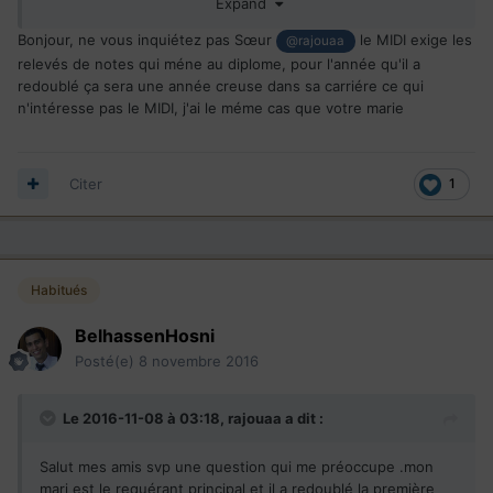
Expand
si dieu le souhaite (je sais kil fallait envoyer les bac avant
mais on a rencontré des obstacles) le problème cest ke
Bonjour, ne vous inquiétez pas Sœur
le MIDI exige les
@rajouaa
dans le verso de son bac il est mentionné lannée de la fac
relevés de notes qui méne au diplome, pour l'année qu'il a
alors koi faire ?!!!?
redoublé ça sera une année creuse dans sa carriére ce qui
n'intéresse pas le MIDI, j'ai le méme cas que votre marie
Citer
1
Habitués
BelhassenHosni
Posté(e)
8 novembre 2016
Le 2016-11-08 à 03:18,
rajouaa
a dit :
Salut mes amis svp une question qui me préoccupe .mon
mari est le requérant principal et il a redoublé la première