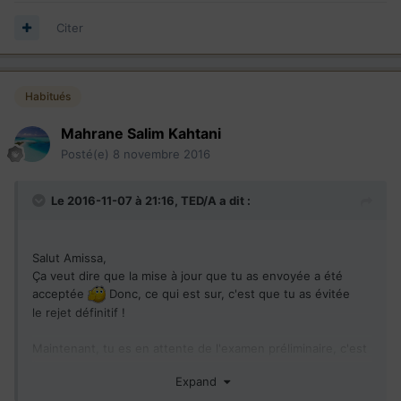
Citer
Habitués
Mahrane Salim Kahtani
Posté(e)
8 novembre 2016
Le 2016-11-07 à 21:16,
TED/A
a dit :
Salut Amissa,
Ça veut dire que la mise à jour que tu as envoyée a été
acceptée
Donc, ce qui est sur, c'est que tu as évitée
le rejet définitif !
Maintenant, tu es en attente de l'examen préliminaire, c'est
à dire au début de l’étape 2, celle de l'attribution des
Expand
points ! Ils vont examiner ton dossier sous cet ongle, par