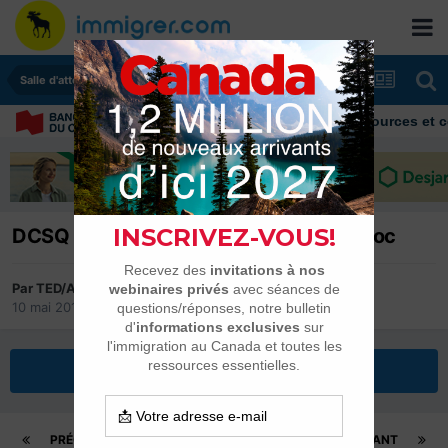
Salle d'attente - échanges de dates
Immigrer au Canada: ressources et conseils
DCSQ 2013-2014 Algérie, Tunisie, Maroc
Par
TED/A
10 mai 2016
dans
Salle d'attente - échanges de dates
Répondre à ce sujet
PRÉCÉDENT
Page 159 sur 896
SUIVANT