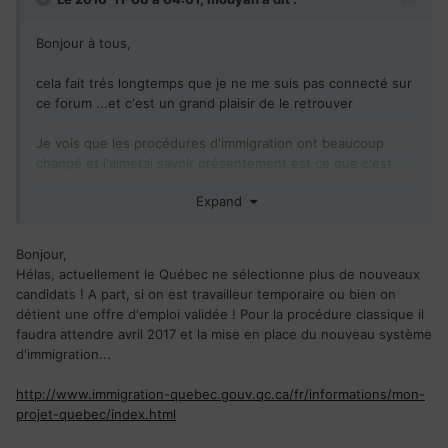
Bonjour à tous,
cela fait trés longtemps que je ne me suis pas connecté sur
ce forum ...et c'est un grand plaisir de le retrouver
Je vois que les procédures d'immigration ont beaucoup
changé et j'aimerai savoir présentement est ce que c'est
toujours possible une demande de CSQ ou quel est le
Expand
meilleur moyen d'immigrer le plus rapidement pour un
algérien
Bonjour,
Je vous remercie d'avance pour votre aide
Hélas, actuellement le Québec ne sélectionne plus de nouveaux
candidats ! A part, si on est travailleur temporaire ou bien on
détient une offre d'emploi validée ! Pour la procédure classique il
faudra attendre avril 2017 et la mise en place du nouveau système
d'immigration...
http://www.immigration-quebec.gouv.qc.ca/fr/informations/mon-
projet-quebec/index.html