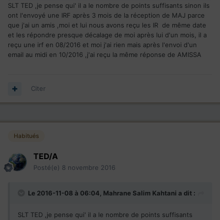
conséquent si tu as le nombre de points requis, tu aura
SLT TED ,je pense qui' il a le nombre de points suffisants sinon ils
droit a ton CSQ...
ont l'envoyé une IRF après 3 mois de la réception de MAJ parce
que j'ai un amis ,moi et lui nous avons reçu les IR de même date
C'est tout le mal que je te souhaite
et les répondre presque décalage de moi après lui d'un mois, il a
reçu une irf en 08/2016 et moi j'ai rien mais après l'envoi d'un
email au midi en 10/2016 ,j'ai reçu la même réponse de AMISSA
Citer
Habitués
TED/A
Posté(e)
8 novembre 2016
Le 2016-11-08 à 06:04,
Mahrane Salim Kahtani
a dit :
SLT TED ,je pense qui' il a le nombre de points suffisants