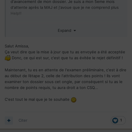
d'avancement de mon dossier. Je suis a mon 5eme mois
d'attente après la MAJ et j'avoue que je ne comprend plus
Help!!
Expand
Nous avons accepté vos documents en réponse à l'intention
de rejet. L'étape de la complétude est finalisée et tout semble
normal. Votre dossier est en attente d'examen préliminaire. Il
Salut Amissa,
devrait être traité dans les mois à venir.
Ça veut dire que la mise à jour que tu as envoyée a été acceptée
S.V.P. encore un peu de patience.
Donc, ce qui est sur, c'est que tu as évitée le rejet définitif !
Désolé pour le délai
Maintenant, tu es en attente de l'examen préliminaire, c'est à dire
au début de l’étape 2, celle de l'attribution des points ! Ils vont
PG
examiner ton dossier sous cet ongle, par conséquent si tu as le
nombre de points requis, tu aura droit a ton CSQ...
C'est tout le mal que je te souhaite
Citer
1