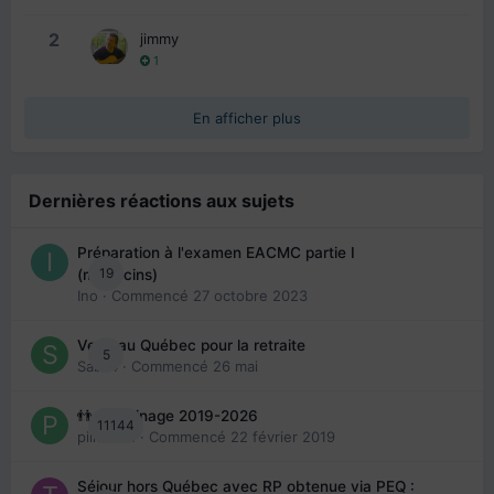
2
jimmy
1
En afficher plus
Dernières réactions aux sujets
Préparation à l'examen EACMC partie I
19
(médecins)
Ino
· Commencé
27 octobre 2023
Venir au Québec pour la retraite
5
Sab74
· Commencé
26 mai
👬 Parrainage 2019-2026
11144
piinoush
· Commencé
22 février 2019
Séjour hors Québec avec RP obtenue via PEQ :