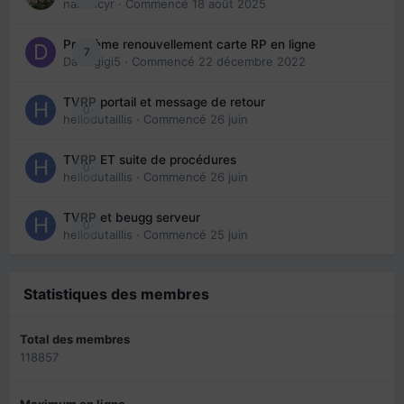
nanancyr
· Commencé
18 août 2025
Problème renouvellement carte RP en ligne
7
Davidgigi5
· Commencé
22 décembre 2022
TVRP portail et message de retour
0
hellodutaillis
· Commencé
26 juin
TVRP ET suite de procédures
0
hellodutaillis
· Commencé
26 juin
TVRP et beugg serveur
0
hellodutaillis
· Commencé
25 juin
Statistiques des membres
Total des membres
118857
Maximum en ligne