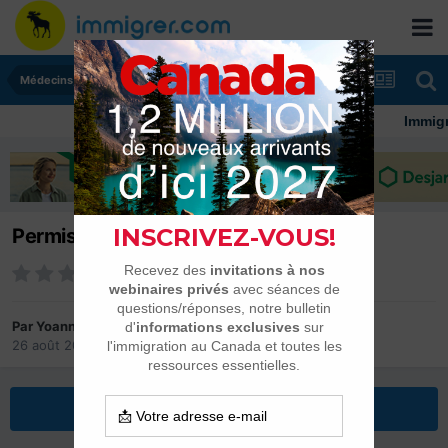
Médecins, infirmières et pharmaciens
Immigrer au Ca
Permis Restrictif Temporaire : Infirmier
Par
Yoann Martial
26 août 2014
dans
Médecins, infirmières et pharmaciens
Répondre à ce sujet