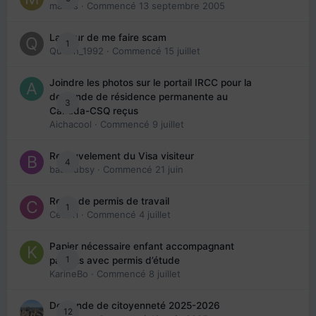
maries
· Commencé
13 septembre 2005
La peur de me faire scam
1
Queen_1992
· Commencé
15 juillet
Joindre les photos sur le portail IRCC pour la
demande de résidence permanente au
3
Canada-CSQ reçus
Aichacool
· Commencé
9 juillet
Renouvelement du Visa visiteur
4
babibubsy
· Commencé
21 juin
Refus de permis de travail
1
Cedbri
· Commencé
4 juillet
Papier nécessaire enfant accompagnant
1
parents avec permis d’étude
KarineBo
· Commencé
8 juillet
Demande de citoyenneté 2025-2026
12