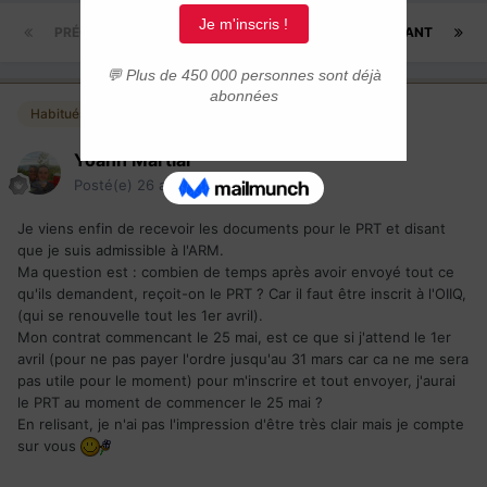
PRÉCÉDENT
Page 1 sur 2
SUIVANT
Habitués
Yoann Martial
Posté(e)
26 août 2014
Je viens enfin de recevoir les documents pour le PRT et disant
que je suis admissible à l'ARM.
Ma question est : combien de temps après avoir envoyé tout ce
qu'ils demandent, reçoit-on le PRT ? Car il faut être inscrit à l'OIIQ,
(qui se renouvelle tout les 1er avril).
Mon contrat commencant le 25 mai, est ce que si j'attend le 1er
avril (pour ne pas payer l'ordre jusqu'au 31 mars car ca ne me sera
pas utile pour le moment) pour m'inscrire et tout envoyer, j'aurai
le PRT au moment de commencer le 25 mai ?
En relisant, je n'ai pas l'impression d'être très clair mais je compte
sur vous