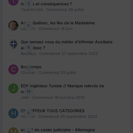
2
risques et conséquences ?
Tarantino04
· Commencé
28 juillet
Arte : Québec, les îles de la Madeleine
1
Laurent
· Commencé
16 juin
Que pensez vous du métier d'infirmier Auxiliaire
6
au Québec ?
BestBuy
· Commencé
27 septembre 2022
Bon temps
0
Charbel
· Commencé
29 juillet
EDE Ingénieur Tunisie // Manque relevés de
14
note
Jmili
· Commencé
18 octobre 2018
CHAUFFEUR TOUS CATEGORIES
1
HAZEM
· Commencé
20 septembre 2024
extrait de casier judiciaire - Allemagne
5