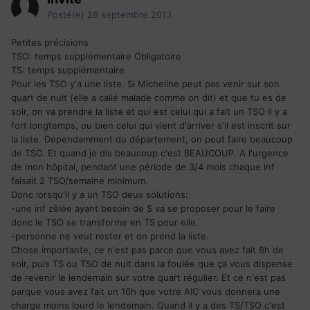
Posté(e)
28 septembre 2013
Petites précisions
TSO: temps supplémentaire Obligatoire
TS: temps supplémentaire
Pour les TSO y'a une liste. Si Micheline peut pas venir sur son
quart de nuit (elle a callé malade comme on dit) et que tu es de
soir, on va prendre la liste et qui est celui qui a fait un TSO il y a
fort longtemps, ou bien celui qui vient d'arriver s'il est inscrit sur
la liste. Dépendamment du département, on peut faire beaucoup
de TSO. Et quand je dis beaucoup c'est BEAUCOUP. A l'urgence
de mon hôpital, pendant une période de 3/4 mois chaque inf
faisait 2 TSO/semaine minimum.
Donc lorsqu'il y a un TSO deux solutions:
-une inf zêlée ayant besoin de $ va se proposer pour le faire
donc le TSO se transforme en TS pour elle.
-personne ne veut rester et on prend la liste.
Chose importante, ce n'est pas parce que vous avez fait 8h de
soir, puis TS ou TSO de nuit dans la foulée que ça vous dispense
de revenir le lendemain sur votre quart régulier. Et ce n'est pas
parque vous avez fait un 16h que votre AIC vous donnera une
charge moins lourd le lendemain. Quand il y a des TS/TSO c'est