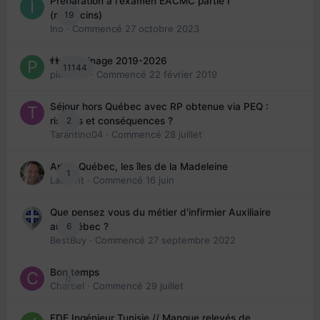
Préparation à l'examen EACMC partie I
19
(médecins)
Ino
· Commencé
27 octobre 2023
👬 Parrainage 2019-2026
11144
piinoush
· Commencé
22 février 2019
Séjour hors Québec avec RP obtenue via PEQ :
2
risques et conséquences ?
Tarantino04
· Commencé
28 juillet
Arte : Québec, les îles de la Madeleine
1
Laurent
· Commencé
16 juin
Que pensez vous du métier d'infirmier Auxiliaire
6
au Québec ?
BestBuy
· Commencé
27 septembre 2022
Bon temps
0
Charbel
· Commencé
29 juillet
EDE Ingénieur Tunisie // Manque relevés de