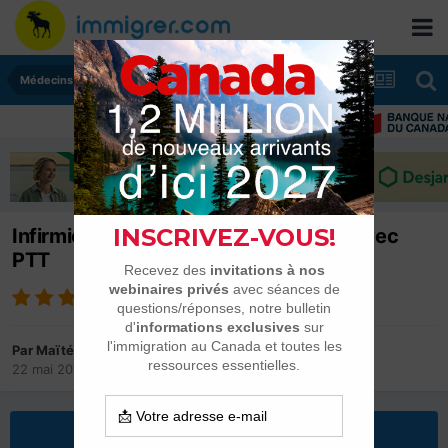
Médecins, infirmières et pharmaciens
Infirmières et infirmiers en partance avec
PTT
Par
Maïté45
22 mai 2013
dans
Médecins, infirmières et pharmaciens
Répondre à ce sujet