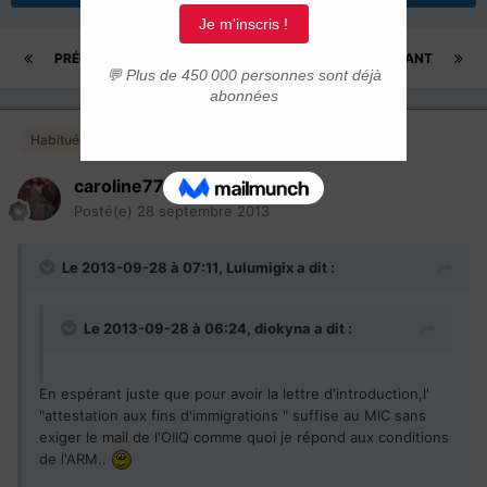
PRÉCÉDENT
Page 9 sur 25
SUIVANT
Habitués
caroline77
Posté(e)
28 septembre 2013
Le 2013-09-28 à 07:11, Lulumigix a dit :
Le 2013-09-28 à 06:24, diokyna a dit :
En espérant juste que pour avoir la lettre d'introduction,l'
"attestation aux fins d'immigrations " suffise au MIC sans
exiger le mail de l'OIIQ comme quoi je répond aux conditions
de l'ARM..