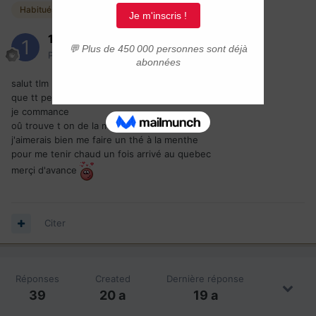
Habitués
1/4im
Posté(e)
21 juin 2006
salut tlm
que tt personne qui cherche qq chose le demandeici
je commance
oû trouve t on de la menthe en bouquet
j'aimerais bien me faire un thé à la menthe
pour me tenir chaud un fois arrivé au quebec
merçi d'avance
Citer
Réponses
Created
Dernière réponse
39
20 a
19 a