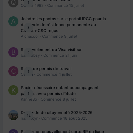
1
Queen_1992
· Commencé
15 juillet
Joindre les photos sur le portail IRCC pour la
demande de résidence permanente au
3
Canada-CSQ reçus
Aichacool
· Commencé
9 juillet
Renouvelement du Visa visiteur
4
babibubsy
· Commencé
21 juin
Refus de permis de travail
1
Cedbri
· Commencé
4 juillet
Papier nécessaire enfant accompagnant
1
parents avec permis d’étude
KarineBo
· Commencé
8 juillet
Demande de citoyenneté 2025-2026
12
nanancyr
· Commencé
18 août 2025
Problème renouvellement carte RP en ligne