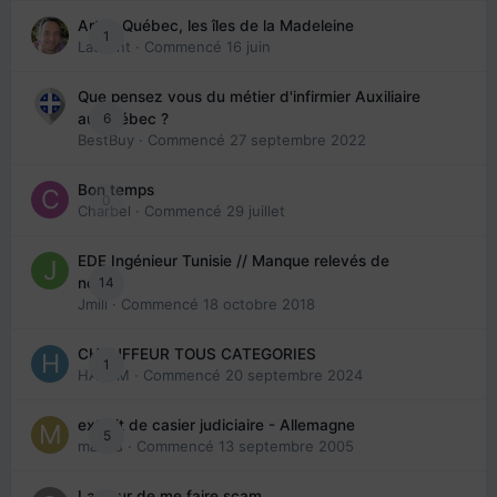
Arte : Québec, les îles de la Madeleine
1
Laurent
· Commencé
16 juin
Que pensez vous du métier d'infirmier Auxiliaire
6
au Québec ?
BestBuy
· Commencé
27 septembre 2022
Bon temps
0
Charbel
· Commencé
29 juillet
EDE Ingénieur Tunisie // Manque relevés de
14
note
Jmili
· Commencé
18 octobre 2018
CHAUFFEUR TOUS CATEGORIES
1
HAZEM
· Commencé
20 septembre 2024
extrait de casier judiciaire - Allemagne
5
maries
· Commencé
13 septembre 2005
La peur de me faire scam