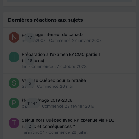
Dernières réactions aux sujets
parrainage interieur du canada
17
nedjma2007
· Commencé
27 janvier 2008
Préparation à l'examen EACMC partie I
19
(médecins)
Ino
· Commencé
27 octobre 2023
Venir au Québec pour la retraite
5
Sab74
· Commencé
26 mai
👬 Parrainage 2019-2026
11144
piinoush
· Commencé
22 février 2019
Séjour hors Québec avec RP obtenue via PEQ :
2
risques et conséquences ?
Tarantino04
· Commencé
28 juillet