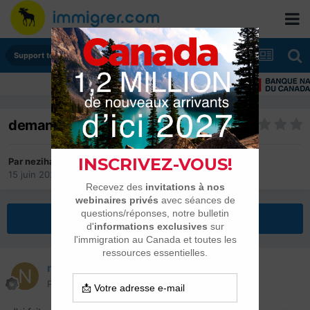
Support technique
demande de visa touristique
Par
neziha
15 juin 2023
dans
Support technique
Répondre à ce sujet
neziha
Posté(e)
15 juin 2023