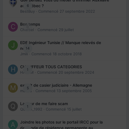
Que pensez vous du métier d'infirmier Auxiliaire
6
au Québec ?
BestBuy
· Commencé
27 septembre 2022
Bon temps
0
Charbel
· Commencé
29 juillet
EDE Ingénieur Tunisie // Manque relevés de
14
note
Jmili
· Commencé
18 octobre 2018
CHAUFFEUR TOUS CATEGORIES
1
HAZEM
· Commencé
20 septembre 2024
extrait de casier judiciaire - Allemagne
5
maries
· Commencé
13 septembre 2005
La peur de me faire scam
1
Queen_1992
· Commencé
15 juillet
Joindre les photos sur le portail IRCC pour la
demande de résidence permanente au