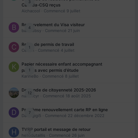
3
Canada-CSQ reçus
Aichacool
· Commencé
9 juillet
Renouvelement du Visa visiteur
4
babibubsy
· Commencé
21 juin
Refus de permis de travail
1
Cedbri
· Commencé
4 juillet
Papier nécessaire enfant accompagnant
1
parents avec permis d’étude
KarineBo
· Commencé
8 juillet
Demande de citoyenneté 2025-2026
12
nanancyr
· Commencé
18 août 2025
Problème renouvellement carte RP en ligne
7
Davidgigi5
· Commencé
22 décembre 2022
TVRP portail et message de retour
0
hellodutaillis
· Commencé
26 juin