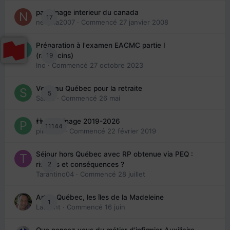
parrainage interieur du canada
17
nedjma2007
· Commencé
27 janvier 2008
Préparation à l'examen EACMC partie I
19
(médecins)
Ino
· Commencé
27 octobre 2023
Venir au Québec pour la retraite
5
Sab74
· Commencé
26 mai
👬 Parrainage 2019-2026
11144
piinoush
· Commencé
22 février 2019
Séjour hors Québec avec RP obtenue via PEQ :
2
risques et conséquences ?
Tarantino04
· Commencé
28 juillet
Arte : Québec, les îles de la Madeleine
1
Laurent
· Commencé
16 juin