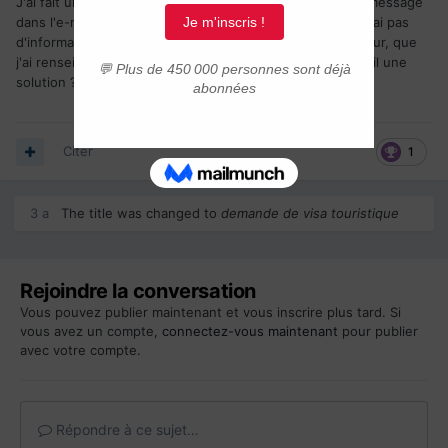
J'ai fait une demande de visa touristique, et j'ai reçu un message
dans l'e-mail, mais mon compte clégc est suspendu, je n'ai pas
d'informations sur la date de mon voyage et de mon retour, que
j'ai renseigné dans la demande la première fois. Existe-t-il une
solution ?
Citer
1
3 a
The title was changed to
demande de visa touristique
Rejoindre la conversation
Vous pouvez publier maintenant et vous inscrire plus tard. Si
vous avez un compte,
connectez-vous maintenant
pour publier
avec votre compte.
Répondre à ce sujet…