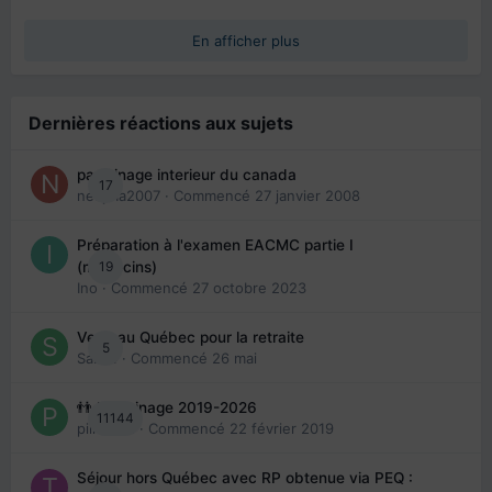
En afficher plus
Dernières réactions aux sujets
parrainage interieur du canada
17
nedjma2007
· Commencé
27 janvier 2008
Préparation à l'examen EACMC partie I
19
(médecins)
Ino
· Commencé
27 octobre 2023
Venir au Québec pour la retraite
5
Sab74
· Commencé
26 mai
👬 Parrainage 2019-2026
11144
piinoush
· Commencé
22 février 2019
Séjour hors Québec avec RP obtenue via PEQ :