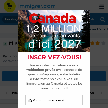
Parrainages et Mariages
Immigrer au Canada: resso
👬 Parrainage 2019-2026
Par
piinoush
22 février 2019
dans
Parrainages et Mariages
Répondre à ce sujet
PRÉCÉDENT
Page 311 sur 558
SUIVANT