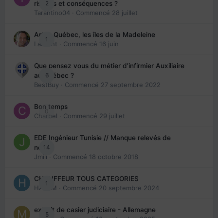
2
risques et conséquences ?
Tarantino04
· Commencé
28 juillet
Arte : Québec, les îles de la Madeleine
1
Laurent
· Commencé
16 juin
Que pensez vous du métier d'infirmier Auxiliaire
6
au Québec ?
BestBuy
· Commencé
27 septembre 2022
Bon temps
0
Charbel
· Commencé
29 juillet
EDE Ingénieur Tunisie // Manque relevés de
14
note
Jmili
· Commencé
18 octobre 2018
CHAUFFEUR TOUS CATEGORIES
1
HAZEM
· Commencé
20 septembre 2024
extrait de casier judiciaire - Allemagne
5