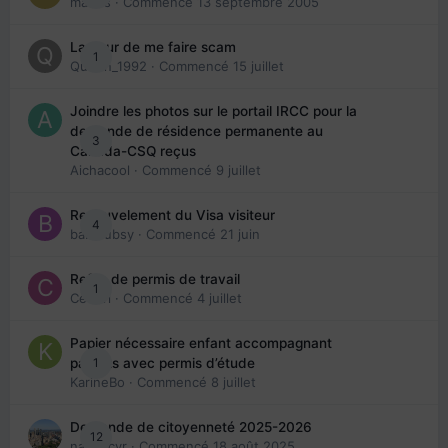
maries
· Commencé
13 septembre 2005
La peur de me faire scam
1
Queen_1992
· Commencé
15 juillet
Joindre les photos sur le portail IRCC pour la
demande de résidence permanente au
3
Canada-CSQ reçus
Aichacool
· Commencé
9 juillet
Renouvelement du Visa visiteur
4
babibubsy
· Commencé
21 juin
Refus de permis de travail
1
Cedbri
· Commencé
4 juillet
Papier nécessaire enfant accompagnant
1
parents avec permis d’étude
KarineBo
· Commencé
8 juillet
Demande de citoyenneté 2025-2026
12
nanancyr
· Commencé
18 août 2025