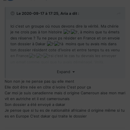
Le 2020-09-17 à 17:25,
Aria
a dit :
Ici c'est un groupe où nous devons dire la vérité. Ma chérie
je ne crois pas à ton histoire
, à moins que tu émets
des réserve ? Tu ne peux ps résider en France et on envoie
ton dossier à Dakar
à moins que tu avais mis dans
ton dossier résident cote d'ivoire et entre temps tu es venu
en France
si c'est le cas tu devrais les envoyer
un email comme quoi que tu avais déménagé. Voilà.
Bah attend toi qu'on envoi ton dossier en côte d'ivoire, et
Expand
on te demande de venir faire tes empreinte biométrique, et
ta visite médicale là-bas.courage
Non non je ne pense pas qu elle ment
Elle doit être née en côte d ivoire C'est pour ça
Car moi je suis canadienne mais d origine Cameroun aise mon mari
vit en autriche et il est camerounais
Son dossier a été envoyé a dakar
Je pense que si tu es de nationalité africaine d origine même si tu
es en Europe C'est dakar qui traite le dossier