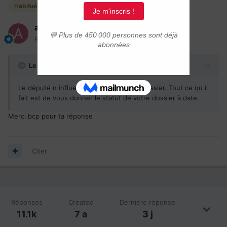
Habitués
asmaa2020
Posté(e)
17 septembre 2020
Le 2020-09-17 à 15:48,
Gaillou
a dit :
Le député n influence en rien. Dans le dossier. Tout ce qu il
fait est de vous donner le statut de votre dossier à date.
Merci bcp pour ta réponse
Citer
Réponses
Created
Dernière réponse
11.1k
7 a
3 j