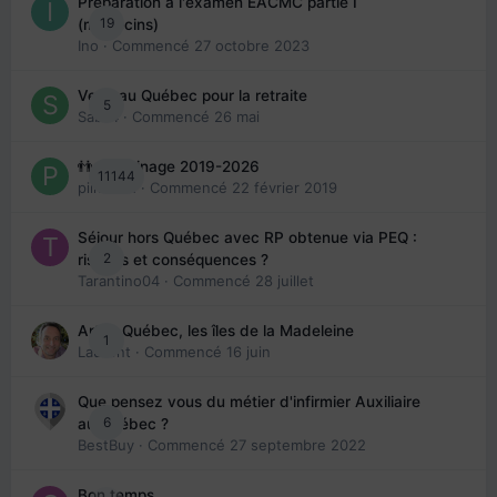
Préparation à l'examen EACMC partie I
19
(médecins)
Ino
· Commencé
27 octobre 2023
Venir au Québec pour la retraite
5
Sab74
· Commencé
26 mai
👬 Parrainage 2019-2026
11144
piinoush
· Commencé
22 février 2019
Séjour hors Québec avec RP obtenue via PEQ :
2
risques et conséquences ?
Tarantino04
· Commencé
28 juillet
Arte : Québec, les îles de la Madeleine
1
Laurent
· Commencé
16 juin
Que pensez vous du métier d'infirmier Auxiliaire
6
au Québec ?
BestBuy
· Commencé
27 septembre 2022
Bon temps