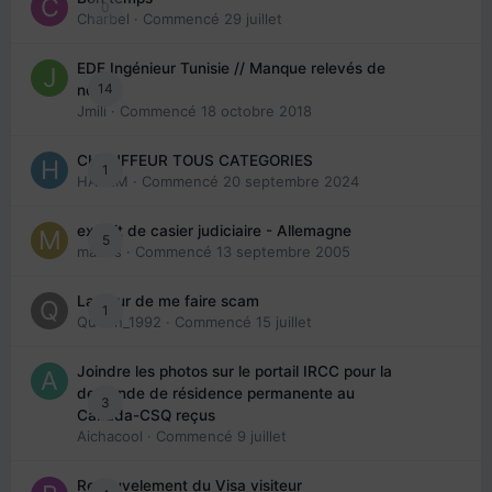
0
Charbel
· Commencé
29 juillet
EDE Ingénieur Tunisie // Manque relevés de
14
note
Jmili
· Commencé
18 octobre 2018
CHAUFFEUR TOUS CATEGORIES
1
HAZEM
· Commencé
20 septembre 2024
extrait de casier judiciaire - Allemagne
5
maries
· Commencé
13 septembre 2005
La peur de me faire scam
1
Queen_1992
· Commencé
15 juillet
Joindre les photos sur le portail IRCC pour la
demande de résidence permanente au
3
Canada-CSQ reçus
Aichacool
· Commencé
9 juillet
Renouvelement du Visa visiteur