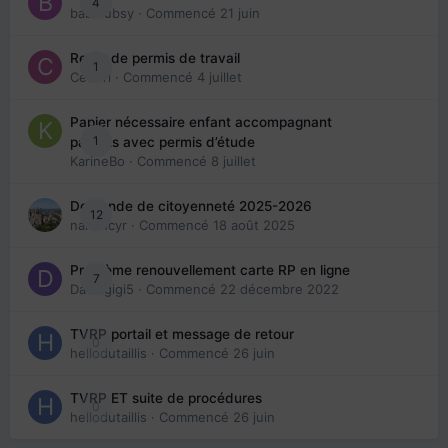
4
babibubsy
· Commencé
21 juin
Refus de permis de travail
1
Cedbri
· Commencé
4 juillet
Papier nécessaire enfant accompagnant
1
parents avec permis d’étude
KarineBo
· Commencé
8 juillet
Demande de citoyenneté 2025-2026
12
nanancyr
· Commencé
18 août 2025
Problème renouvellement carte RP en ligne
7
Davidgigi5
· Commencé
22 décembre 2022
TVRP portail et message de retour
0
hellodutaillis
· Commencé
26 juin
TVRP ET suite de procédures
0
hellodutaillis
· Commencé
26 juin