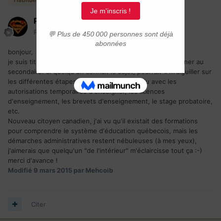
Pulsar-J1748
Posté(e)
9 mars 2015
bonjour,
je suis titulaire d'un doctorat (chimie) et j'aimerais enseigner au
secondaire. Si quelqu'un connait le sujet, pourrait-il m'aiguiller sur
les différentes étapes ? Je suis un peu perdu avec les
autorisations temporaires d'enseigner, les licences
d'enseignement, les brevets d'enseignement, le stage probatoire,
etc.
Nouveau citoyen canadien, j'ai vu qu'il existait des formations
pour comprendre le système d'éducation québecois, mais les
démarches administratives restent nébuleuses (à mes yeux),
j'aimerais que quelqu'un "de l'intérieur" m'éclaircisse tout ça :-)
merci d'avance !
Modifié
9 mars 2015
par Mehcoib
Citer