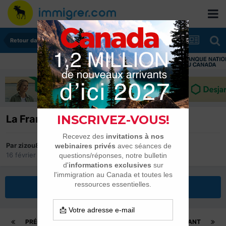
Retour dans son pays
La France va si mal que ça ?
Par
zizou81
16 février 2014
dans
Retour dans son pays
Répondre à ce sujet
PRÉCÉDENT
Page 4 sur 48
SUIVANT