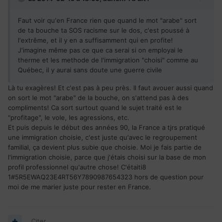
Faut voir qu'en France rien que quand le mot "arabe" sort
de ta bouche ta SOS racisme sur le dos, c'est poussé à
l'extrême, et il y en a suffisamment qui en profite!
J'imagine même pas ce que ca serai si on employai le
therme et les methode de l'immigration "choisi" comme au
Québec, il y aurai sans doute une guerre civile
Là tu exagères! Et c'est pas à peu près. Il faut avouer aussi quand
on sort le mot "arabe" de la bouche, on s'attend pas à des
compliments! Ca sort surtout quand le sujet traité est le
"profitage", le vole, les agressions, etc.
Et puis depuis le début des années 90, la France a tjrs pratiqué
une immigration choisie, c'est juste qu'avec le regroupement
familial, ça devient plus subie que choisie. Moi je fais partie de
l'immigration choisie, parce que j'étais choisi sur la base de mon
profil professionnel qu'autre chose! C'étaiti8
1#5R5EWAQ23E4RT56Y7890987654323 hors de question pour
moi de me marier juste pour rester en France.
Citer