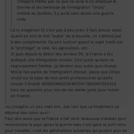
J'imagine même pas ce que ca serai si on employai le
therme et les methode de l'immigration "choisi"
comme au Québec, il y aurai sans doute une guerre
civile
Là tu exagères! Et c'est pas à peu près. Il faut avouer aussi
quand on sort le mot "arabe" de la bouche, on s'attend pas
à des compliments! Ca sort surtout quand le sujet traité est
le "profitage", le vole, les agressions, etc.
Et puis depuis le début des années 90, la France a tjrs
pratiqué une immigration choisie, c'est juste qu'avec le
regroupement familial, ça devient plus subie que choisie.
Moi je fais partie de l'immigration choisie, parce que j'étais
choisi sur la base de mon profil professionnel qu'autre
chose! C'étaiti8 1#5R5EWAQ23E4RT56Y7890987654323
hors de question pour moi de me marier juste pour rester
en France.
oui j'exagère un peu mais bon, pas tant que ca finalement,ca
dépend des coins quoi !
Faut dire aussi que la France a fait venir beaucoup d'arabes pour
reconstruire le pays apres la guerre mais c'est gens la sont venu
pour travailler, c'est les générations suivantes qui posent plus de