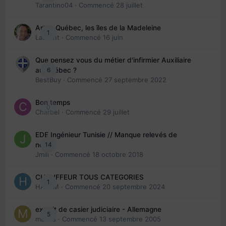
Tarantino04
· Commencé
28 juillet
Arte : Québec, les îles de la Madeleine
1
Laurent
· Commencé
16 juin
Que pensez vous du métier d'infirmier Auxiliaire
6
au Québec ?
BestBuy
· Commencé
27 septembre 2022
Bon temps
0
Charbel
· Commencé
29 juillet
EDE Ingénieur Tunisie // Manque relevés de
14
note
Jmili
· Commencé
18 octobre 2018
CHAUFFEUR TOUS CATEGORIES
1
HAZEM
· Commencé
20 septembre 2024
extrait de casier judiciaire - Allemagne
5
maries
· Commencé
13 septembre 2005