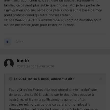
une immigration choisie, c'est juste qu'avec le regroupement
familial, ça devient plus subie que choisie. Moi je fais partie de
l'immigration choisie, parce que j'étais choisi sur la base de mon
profil professionnel qu'autre chose! C'étaiti8
1#5R5EWAQ23E4RT56Y7890987654323 hors de question pour
moi de me marier juste pour rester en France.
Citer
Invité
Posté(e)
16 février 2014
Le 2014-02-16 à 18:50, adrien71 a dit :
Faut voir qu'en France rien que quand le mot "arabe" sort
de ta bouche ta SOS racisme sur le dos, c'est poussé à
l'extrême, et il y en a suffisamment qui en profite!
J'imagine même pas ce que ca serai si on employai le
therme et les methode de l'immigration "choisi" comme au