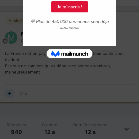
Habitués
Marcqc
Posté(e)
16 février 2014
La France est un pays fini, en perdition, le bateau coule c'est
évident.
Et nous ne sommes qu'au début des années sombres,
malheureusement
Citer
Réponses
Created
Dernière réponse
949
12 a
12 a