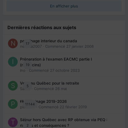
En afficher plus
Dernières réactions aux sujets
parrainage interieur du canada
17
nedjma2007
· Commencé
27 janvier 2008
Préparation à l'examen EACMC partie I
19
(médecins)
Ino
· Commencé
27 octobre 2023
Venir au Québec pour la retraite
5
Sab74
· Commencé
26 mai
👬 Parrainage 2019-2026
11144
piinoush
· Commencé
22 février 2019
Séjour hors Québec avec RP obtenue via PEQ :
2
risques et conséquences ?