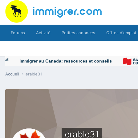
Forums
Activité
Petites annonces
Offres d'emploi
Immigrer au Canada: ressources et conseils
Accueil
erable31
erable31