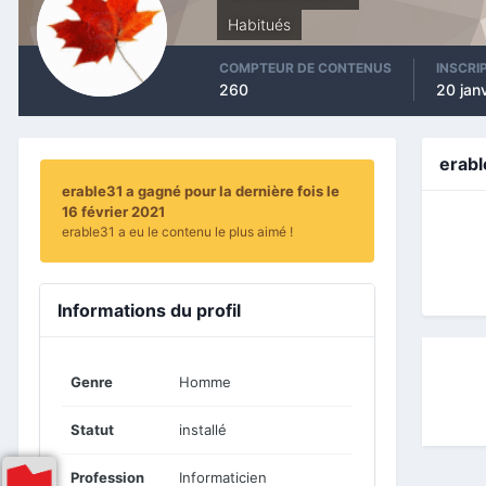
Habitués
COMPTEUR DE CONTENUS
INSCRI
260
20 jan
erab
erable31 a gagné pour la dernière fois le
16 février 2021
erable31 a eu le contenu le plus aimé !
Informations du profil
Genre
Homme
Statut
installé
Profession
Informaticien