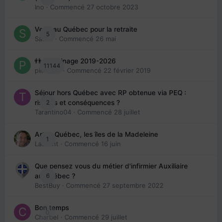
Ino
· Commencé
27 octobre 2023
Venir au Québec pour la retraite
5
Sab74
· Commencé
26 mai
👬 Parrainage 2019-2026
11144
piinoush
· Commencé
22 février 2019
Séjour hors Québec avec RP obtenue via PEQ :
2
risques et conséquences ?
Tarantino04
· Commencé
28 juillet
Arte : Québec, les îles de la Madeleine
1
Laurent
· Commencé
16 juin
Que pensez vous du métier d'infirmier Auxiliaire
6
au Québec ?
BestBuy
· Commencé
27 septembre 2022
Bon temps
0
Charbel
· Commencé
29 juillet