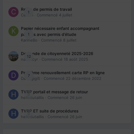
Refus de permis de travail
1
Cedbri
· Commencé
4 juillet
Papier nécessaire enfant accompagnant
1
parents avec permis d’étude
KarineBo
· Commencé
8 juillet
Demande de citoyenneté 2025-2026
12
nanancyr
· Commencé
18 août 2025
Problème renouvellement carte RP en ligne
7
Davidgigi5
· Commencé
22 décembre 2022
TVRP portail et message de retour
0
hellodutaillis
· Commencé
26 juin
TVRP ET suite de procédures
0
hellodutaillis
· Commencé
26 juin