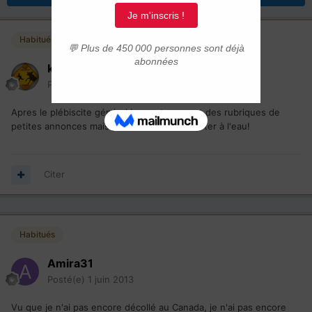
Habitués
kuroczyd
Posté(e)
1 juin 2013
Apres le plébiscite général Laurent a ouvert des rubriques de
petites annonces mais personne n'ose se jeter à l'eau!
Citer
Habitués
Amira31
Posté(e)
1 juin 2013
Vu que je n'ai pas encore décollé au Canada, je n'ai pas encore