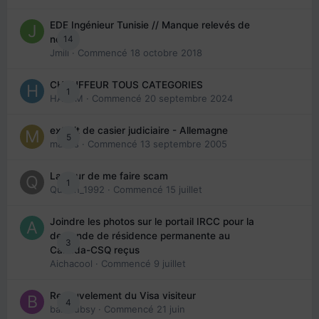
EDE Ingénieur Tunisie // Manque relevés de
14
note
Jmili
· Commencé
18 octobre 2018
CHAUFFEUR TOUS CATEGORIES
1
HAZEM
· Commencé
20 septembre 2024
extrait de casier judiciaire - Allemagne
5
maries
· Commencé
13 septembre 2005
La peur de me faire scam
1
Queen_1992
· Commencé
15 juillet
Joindre les photos sur le portail IRCC pour la
demande de résidence permanente au
3
Canada-CSQ reçus
Aichacool
· Commencé
9 juillet
Renouvelement du Visa visiteur
4
babibubsy
· Commencé
21 juin