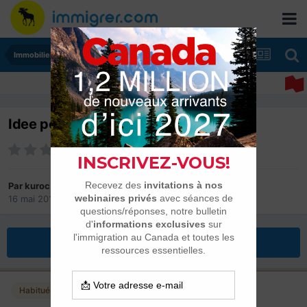
Immobilier résidentiel
Idee pour une assurance logement
Par
kuroczyd
16 mai 2013
dans
Immobilier résidentiel
Répondre à ce sujet
Habitués