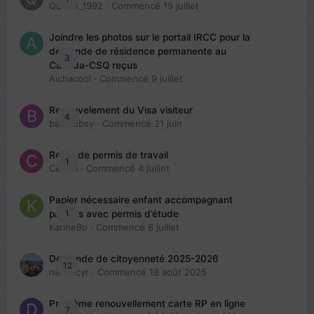
Queen_1992
· Commencé
15 juillet
Joindre les photos sur le portail IRCC pour la
demande de résidence permanente au
3
Canada-CSQ reçus
Aichacool
· Commencé
9 juillet
Renouvelement du Visa visiteur
4
babibubsy
· Commencé
21 juin
Refus de permis de travail
1
Cedbri
· Commencé
4 juillet
Papier nécessaire enfant accompagnant
1
parents avec permis d’étude
KarineBo
· Commencé
8 juillet
Demande de citoyenneté 2025-2026
12
nanancyr
· Commencé
18 août 2025
Problème renouvellement carte RP en ligne
7