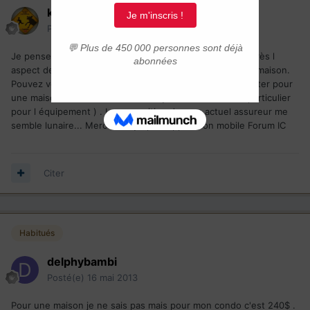
kuroczyd
Posté(e)
16 mai 2013
Je pense bientôt passer de locataire à propriétaire et après l
aspect des taxes je regarde celle de l assurance pour le maison.
Pouvez vous me donner une idée de ce que ça peut coûter pour
une maison à montreal (maison moyenne avec rien de particulier
pour l équipement ) . La proposition de mon actuel assureur me
semble lunaire... Merci Envoyé par l'application mobile Forum IC
Citer
Habitués
delphybambi
Posté(e)
16 mai 2013
Pour une maison je ne sais pas mais pour mon condo c'est 240$ .