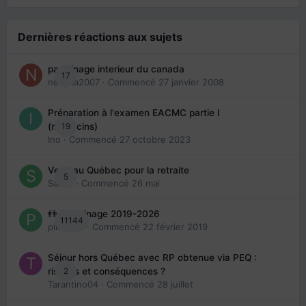
Dernières réactions aux sujets
parrainage interieur du canada
17
nedjma2007
· Commencé
27 janvier 2008
Préparation à l'examen EACMC partie I
19
(médecins)
Ino
· Commencé
27 octobre 2023
Venir au Québec pour la retraite
5
Sab74
· Commencé
26 mai
👬 Parrainage 2019-2026
11144
piinoush
· Commencé
22 février 2019
Séjour hors Québec avec RP obtenue via PEQ :
2
risques et conséquences ?
Tarantino04
· Commencé
28 juillet