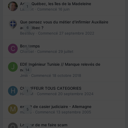
Arte : Québec, les îles de la Madeleine
1
Laurent
· Commencé
16 juin
Que pensez vous du métier d'infirmier Auxiliaire
6
au Québec ?
BestBuy
· Commencé
27 septembre 2022
Bon temps
0
Charbel
· Commencé
29 juillet
EDE Ingénieur Tunisie // Manque relevés de
14
note
Jmili
· Commencé
18 octobre 2018
CHAUFFEUR TOUS CATEGORIES
1
HAZEM
· Commencé
20 septembre 2024
extrait de casier judiciaire - Allemagne
5
maries
· Commencé
13 septembre 2005
La peur de me faire scam
1