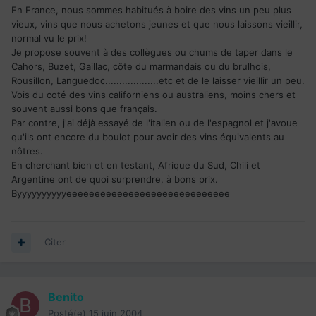
En France, nous sommes habitués à boire des vins un peu plus
vieux, vins que nous achetons jeunes et que nous laissons vieillir,
normal vu le prix!
Je propose souvent à des collègues ou chums de taper dans le
Cahors, Buzet, Gaillac, côte du marmandais ou du brulhois,
Rousillon, Languedoc...................etc et de le laisser vieillir un peu.
Vois du coté des vins californiens ou australiens, moins chers et
souvent aussi bons que français.
Par contre, j'ai déjà essayé de l'italien ou de l'espagnol et j'avoue
qu'ils ont encore du boulot pour avoir des vins équivalents au
nôtres.
En cherchant bien et en testant, Afrique du Sud, Chili et
Argentine ont de quoi surprendre, à bons prix.
Byyyyyyyyyyeeeeeeeeeeeeeeeeeeeeeeeeeeeee
Citer
Benito
Posté(e)
15 juin 2004