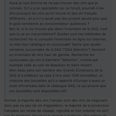
Aussi je suis étonné de ne pas trouver des vins que je
connais. Si il y a un spécialiste sur ce forum, pourrait-il me
dire pourquoi les vins qu'on trouve ici des vin français
différents ; et si il n'y aurait pas des produit ajouté pour que
le goût convienne au consommateur québécois ?
Ben là, si tu ne trouves pas dans l'inventaire de la SAQ, c'est
que tu as un vrai problème!!! Quelles sont tes méthodes de
recherche? As-tu consulté l'inventaire en ligne sur Internet,
ou bien leur catalogue en succursale? Sache que seules
certaines succursales de la SAQ ("SAQ Sélection") tiennent
un inventaire de vins haut de gamme. Recherche les
succursales qui ont la bannière "Sélection", comme par
exemple celle au coin de Beaubien et Saint-Hubert.
Mon beau-père est membre des Grands Échansons de la
SAQ (il a d'ailleurs sa cave à vins avec 1500 bouteilles), et
chacune des bouteilles qu'il a rapporté d'Europe a aussi un
code d'inventaire dans le catalogue SAQ, ce qui prouve que
ces bouteilles sont disponibles ici!!!
Normal, la majorité des vins français sont des vins de négociant.
donc pas ou peu de vin d'appelation. la majorité de la production
française (en terme de cépage, vignoble et non volume) ne sort
pas du territoire. Pourquoi le devrait-il d'ailleurs. Des milliers de