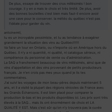
De plus, essaye de trouver des crus millésimés ! bon
courage. il y en a mais le choix et très limité. De plus, avoir
des bonnes bouteilles c'est bien mais faut-il encore avoir
une cave pour le conserver. la météo du québec n'est pas
l'idéale pour garder du vin.
antoinemtl,
tu es un incroyable pessimiste, et tu as tendance à exagérer
grandement la situation des vins au Québec!!!!!!
Va faire un tour en Ontario, ou n'importe où en Amérique hors du
Québec. Il n'y a ni quantité, ni qualité, ni catalogue sérieux, ni
compétence du personnel de vente ou d'administration.
La SAQ a franchement beaucoup de vins millésimés, ainsi que de
vins d'appellation et des vins provenant de petits producteurs
français. Je n'en crois pas mes yeux quand je lis tes
commentaires.
J'ai suivi les voyages de mon beau-pères depuis maintenant 5
ans, et il a visité la plupart des régions vinicoles de France avec
les Grands Échansons. Il est bien placé pour comparer la
production là-bas et les produits disponibles ici. Les prix sont très
élevés à la SAQ... mais ils ont énormément de choix et LA
QUALITÉ Y EST. Mais c'est sûr qu'on n'y trouvera pas la cuvée