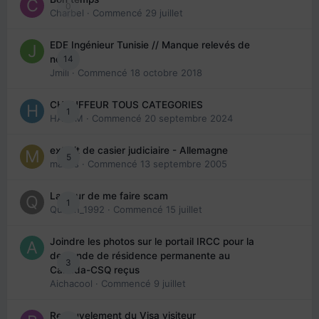
0
Charbel
· Commencé
29 juillet
EDE Ingénieur Tunisie // Manque relevés de
14
note
Jmili
· Commencé
18 octobre 2018
CHAUFFEUR TOUS CATEGORIES
1
HAZEM
· Commencé
20 septembre 2024
extrait de casier judiciaire - Allemagne
5
maries
· Commencé
13 septembre 2005
La peur de me faire scam
1
Queen_1992
· Commencé
15 juillet
Joindre les photos sur le portail IRCC pour la
demande de résidence permanente au
3
Canada-CSQ reçus
Aichacool
· Commencé
9 juillet
Renouvelement du Visa visiteur