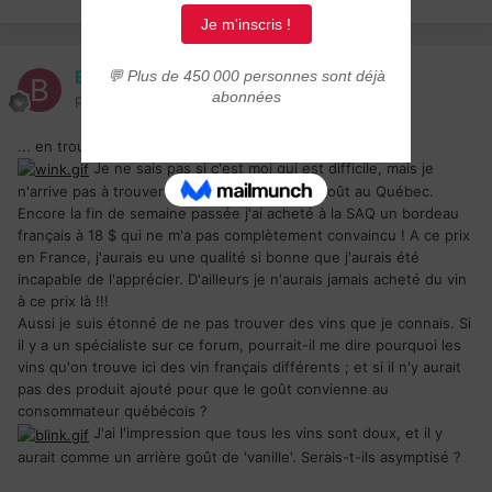
Benito
Posté(e)
14 juin 2004
... en trouver de qualité.
Je ne sais pas si c'est moi qui est difficile, mais je
n'arrive pas à trouver du vin français à mon goût au Québec.
Encore la fin de semaine passée j'ai acheté à la SAQ un bordeau
français à 18 $ qui ne m'a pas complètement convaincu ! A ce prix
en France, j'aurais eu une qualité si bonne que j'aurais été
incapable de l'apprécier. D'ailleurs je n'aurais jamais acheté du vin
à ce prix là !!!
Aussi je suis étonné de ne pas trouver des vins que je connais. Si
il y a un spécialiste sur ce forum, pourrait-il me dire pourquoi les
vins qu'on trouve ici des vin français différents ; et si il n'y aurait
pas des produit ajouté pour que le goût convienne au
consommateur québécois ?
J'ai l'impression que tous les vins sont doux, et il y
aurait comme un arrière goût de 'vanille'. Serais-t-ils asymptisé ?