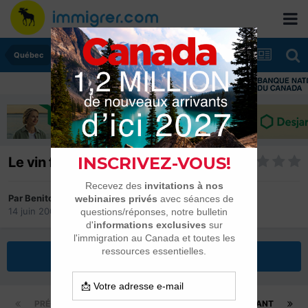
Québec
Le vin français au Québec
Par
Benito
14 juin 2004
dans
Québec
Répondre à ce sujet
PRÉCÉDENT
Page 1 sur 2
SUIVANT