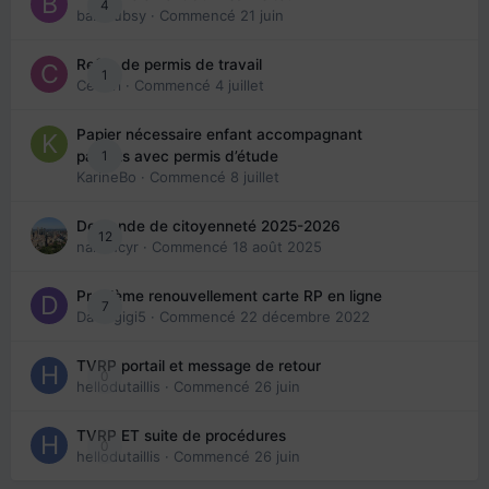
4
babibubsy
· Commencé
21 juin
Refus de permis de travail
1
Cedbri
· Commencé
4 juillet
Papier nécessaire enfant accompagnant
1
parents avec permis d’étude
KarineBo
· Commencé
8 juillet
Demande de citoyenneté 2025-2026
12
nanancyr
· Commencé
18 août 2025
Problème renouvellement carte RP en ligne
7
Davidgigi5
· Commencé
22 décembre 2022
TVRP portail et message de retour
0
hellodutaillis
· Commencé
26 juin
TVRP ET suite de procédures
0
hellodutaillis
· Commencé
26 juin