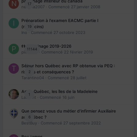
parrainage interieur du canada
17
nedjma2007
· Commencé
27 janvier 2008
Préparation à l'examen EACMC partie I
19
(médecins)
Ino
· Commencé
27 octobre 2023
👬 Parrainage 2019-2026
11144
piinoush
· Commencé
22 février 2019
Séjour hors Québec avec RP obtenue via PEQ :
2
risques et conséquences ?
Tarantino04
· Commencé
28 juillet
Arte : Québec, les îles de la Madeleine
1
Laurent
· Commencé
16 juin
Que pensez vous du métier d'infirmier Auxiliaire
6
au Québec ?
BestBuy
· Commencé
27 septembre 2022
Bon temps