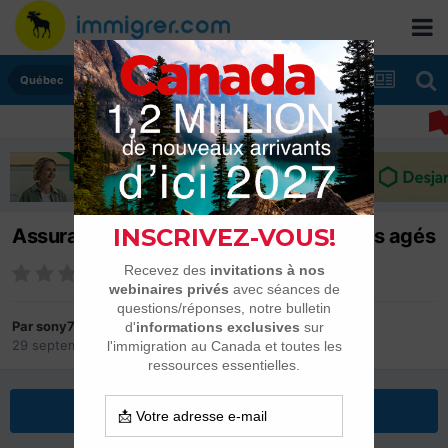
Québec
Assurance super visa pour mes parents agés
Par
sony75
29 septembre 2025
dans
Québec
Répondre à ce sujet