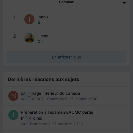
Semaine
1
ibnou
2
2
jimmy
1
En afficher plus
Dernières réactions aux sujets
parrainage interieur du canada
17
nedjma2007
· Commencé
27 janvier 2008
Préparation à l'examen EACMC partie I
19
(médecins)
Ino
· Commencé
27 octobre 2023