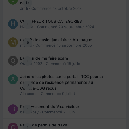
14
note
Jmili
· Commencé
18 octobre 2018
CHAUFFEUR TOUS CATEGORIES
1
HAZEM
· Commencé
20 septembre 2024
extrait de casier judiciaire - Allemagne
5
maries
· Commencé
13 septembre 2005
La peur de me faire scam
1
Queen_1992
· Commencé
15 juillet
Joindre les photos sur le portail IRCC pour la
demande de résidence permanente au
3
Canada-CSQ reçus
Aichacool
· Commencé
9 juillet
Renouvelement du Visa visiteur
4
babibubsy
· Commencé
21 juin
Refus de permis de travail
1