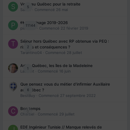
Venir au Québec pour la retraite
5
Sab74
· Commencé
26 mai
👬 Parrainage 2019-2026
11144
piinoush
· Commencé
22 février 2019
Séjour hors Québec avec RP obtenue via PEQ :
2
risques et conséquences ?
Tarantino04
· Commencé
28 juillet
Arte : Québec, les îles de la Madeleine
1
Laurent
· Commencé
16 juin
Que pensez vous du métier d'infirmier Auxiliaire
6
au Québec ?
BestBuy
· Commencé
27 septembre 2022
Bon temps
0
Charbel
· Commencé
29 juillet
EDE Ingénieur Tunisie // Manque relevés de