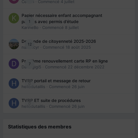
Cedbri
· Commencé
4 juillet
Papier nécessaire enfant accompagnant
1
parents avec permis d’étude
KarineBo
· Commencé
8 juillet
Demande de citoyenneté 2025-2026
12
nanancyr
· Commencé
18 août 2025
Problème renouvellement carte RP en ligne
7
Davidgigi5
· Commencé
22 décembre 2022
TVRP portail et message de retour
0
hellodutaillis
· Commencé
26 juin
TVRP ET suite de procédures
0
hellodutaillis
· Commencé
26 juin
Statistiques des membres