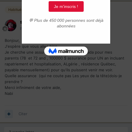
Habitués
sony75
Posté(e)
29 septembre 2025
Bonjour,
J'espère que vous allez bien.
Je cherche une assurance SuperVisa au Canada pour mes
parents (78 et 72 and , 100000 $ assurance pour UN an incluant
rapatriement et hospitalisation, ALgérie , résidence Québec,
payable mensuellement) pour qu'ils puissent venir me voir.
Quelle assurance (qui ne coute pas Les yeux de la tête)dois-je
prendre ?
Merci infiniment de votre aide,
Nabi
Citer