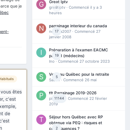
Great Iptv
 parce que je
greatiptv
0
· Commencé
il y a 3
ébec
heures
parrainage interieur du canada
ment-
nedjma2007
17
· Commencé
27
janvier 2008
Préparation à l'examen EACMC
19
partie I (médecins)
Ino
· Commencé
27 octobre 2023
Venir au Québec pour la retraite
5
Habitués
Sab74
· Commencé
26 mai
 vous êtes
👬 Parrainage 2019-2026
piinoush
11144
· Commencé
22 février
r, c'est
2019
exemple,
nt de
Séjour hors Québec avec RP
c'est
obtenue via PEQ : risques et
n
2
conséquences ?