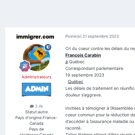
immigrer.com
Posté(e)
21 septembre 2023
Cri du coeur contre les délais du 
François Carabin
à
Québec
Correspondant parlementaire
19 septembre 2023
Administrateurs
Québec
Les délais de traitement en réunific
douleur s’aggrave.
3.4k
Invitées à témoigner à l’Assemblée 
Statut:
autre
coeur commun pour la réduction des
Pays d'origine:
France-
d’accéder à l’assurance maladie ou d
Canada
raconté.
Pays de
Taline Nehme attend d’être réunie 
résidence:
Canada