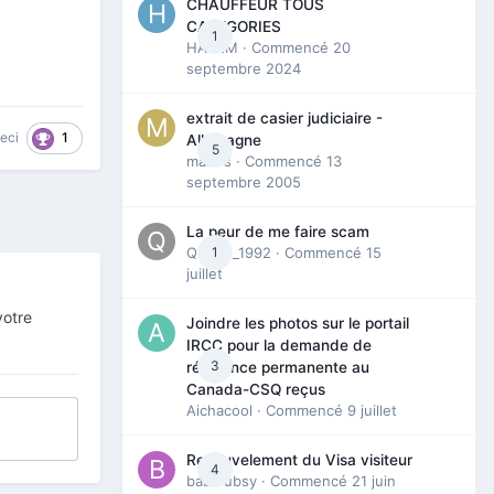
CHAUFFEUR TOUS
CATEGORIES
1
HAZEM
· Commencé
20
septembre 2024
extrait de casier judiciaire -
1
ceci
Allemagne
5
maries
· Commencé
13
septembre 2005
La peur de me faire scam
Queen_1992
1
· Commencé
15
juillet
votre
Joindre les photos sur le portail
IRCC pour la demande de
3
résidence permanente au
Canada-CSQ reçus
Aichacool
· Commencé
9 juillet
Renouvelement du Visa visiteur
4
babibubsy
· Commencé
21 juin