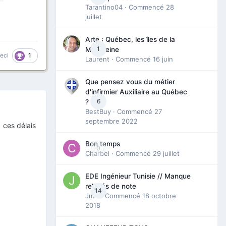
Tarantino04
· Commencé
28
juillet
Arte : Québec, les îles de la
1
Madeleine
1
ceci
Laurent
· Commencé
16 juin
Que pensez vous du métier
d'infirmier Auxiliaire au Québec
6
?
BestBuy
· Commencé
27
septembre 2022
e ces délais
Bon temps
0
Charbel
· Commencé
29 juillet
EDE Ingénieur Tunisie // Manque
relevés de note
14
Jmili
· Commencé
18 octobre
2018