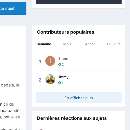
ce sujet
Contributeurs populaires
Semaine
Mois
Année
Toujours
ibnou
1
2
jimmy
2
1
 dédale, la
En afficher plus
n cri du
 incapacité
, ont-elles
Dernières réactions aux sujets
rrainage de