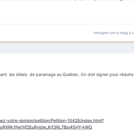
immigrer.com
a réagi à 
rnant les délais de parainage au Québec. On doit signer pour réduir
ez-votre-opinion/petition/Petition-10429/index.html?
qRXRk1Ne1tjf2EuRvldw_Krf3RL7Bpi45HY-kWQ