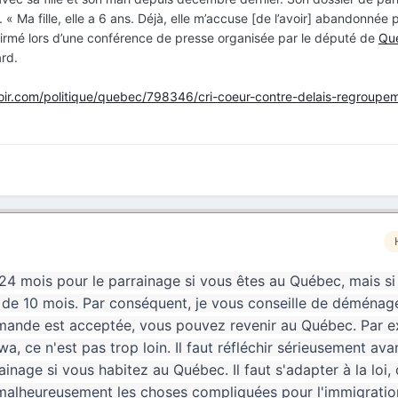
é. « Ma fille, elle a 6 ans. Déjà, elle m’accuse [de l’avoir] abandonnée
ffirmé lors d’une conférence de presse organisée par le député de
Qu
rd.
oir.com/politique/quebec/798346/cri-coeur-contre-delais-regroupe
24 mois pour le parrainage si vous êtes au Québec, mais si
 de 10 mois. Par conséquent, je vous conseille de déménage
emande est acceptée, vous pouvez revenir au Québec. Par 
a, ce n'est pas trop loin. Il faut réfléchir sérieusement ava
age si vous habitez au Québec. Il faut s'adapter à la loi, 
d malheureusement les choses compliquées pour l'immigratio