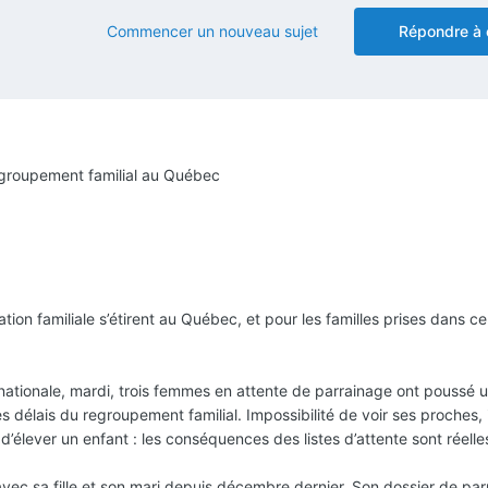
Commencer un nouveau sujet
Répondre à 
regroupement familial au Québec
ation familiale s’étirent au Québec, et pour les familles prises dans ce
nationale, mardi, trois femmes en attente de parrainage ont poussé u
 délais du regroupement familial. Impossibilité de voir ses proches,
’élever un enfant : les conséquences des listes d’attente sont réelles
avec sa fille et son mari depuis décembre dernier. Son dossier de pa