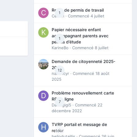
Refus de permis de travail
1
Cedbri
· Commencé
4 juillet
Papier nécessaire enfant
accompagnant parents avec
1
permis d’étude
KarineBo
· Commencé
8 juillet
Demande de citoyenneté 2025-
2026
12
nanancyr
· Commencé
18 août
2025
Problème renouvellement carte
RP en ligne
7
Davidgigi5
· Commencé
22
décembre 2022
TVRP portail et message de
0
retour
hellodutaillis
· Commencé
26 juin