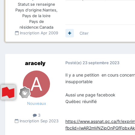
Statut:
se renseigne
Pays d'origine:
Nantes,
Pays de la loire
Pays de
résidence:
Canada
Inscription
Apr 2009
Citer
aracely
Posté(e)
23 septembre 2023
Il y a une petition en cours conce
insupportable
Aussi une page facebook
Québec réunifié
Nouveaux
3
Inscription
Sep 2023
https://www.assnat.qc.ca/fr/exprim
fbclid=IwAR2mVNZipOnPGfFqbxAk