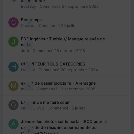
6
au Québec ?
BestBuy
· Commencé
27 septembre 2022
Bon temps
0
Charbel
· Commencé
29 juillet
EDE Ingénieur Tunisie // Manque relevés de
14
note
Jmili
· Commencé
18 octobre 2018
CHAUFFEUR TOUS CATEGORIES
1
HAZEM
· Commencé
20 septembre 2024
extrait de casier judiciaire - Allemagne
5
maries
· Commencé
13 septembre 2005
La peur de me faire scam
1
Queen_1992
· Commencé
15 juillet
Joindre les photos sur le portail IRCC pour la
demande de résidence permanente au
3
Canada-CSQ reçus