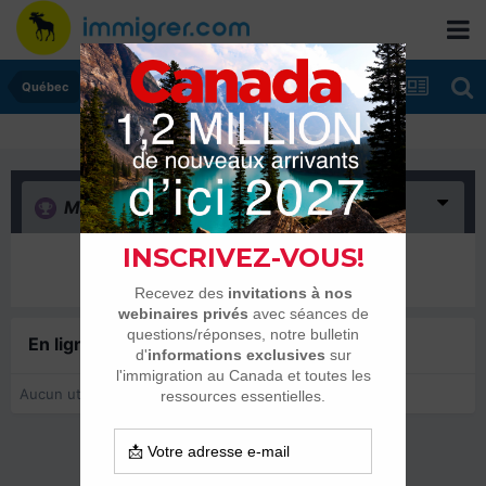
Québec
Merci
(0)
Il n’y a encore rien ici
En ligne récemment
0 membre est en ligne
Aucun utilisateur enregistré regarde cette page.