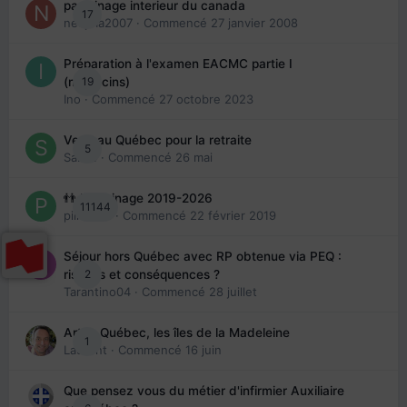
parrainage interieur du canada
17
nedjma2007
· Commencé
27 janvier 2008
Préparation à l'examen EACMC partie I
19
(médecins)
Ino
· Commencé
27 octobre 2023
Venir au Québec pour la retraite
5
Sab74
· Commencé
26 mai
👬 Parrainage 2019-2026
11144
piinoush
· Commencé
22 février 2019
Séjour hors Québec avec RP obtenue via PEQ :
2
risques et conséquences ?
Tarantino04
· Commencé
28 juillet
Arte : Québec, les îles de la Madeleine
1
Laurent
· Commencé
16 juin
Que pensez vous du métier d'infirmier Auxiliaire