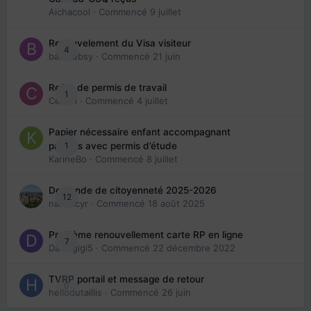
Aichacool
· Commencé
9 juillet
Renouvelement du Visa visiteur
4
babibubsy
· Commencé
21 juin
Refus de permis de travail
1
Cedbri
· Commencé
4 juillet
Papier nécessaire enfant accompagnant
1
parents avec permis d’étude
KarineBo
· Commencé
8 juillet
Demande de citoyenneté 2025-2026
12
nanancyr
· Commencé
18 août 2025
Problème renouvellement carte RP en ligne
7
Davidgigi5
· Commencé
22 décembre 2022
TVRP portail et message de retour
0
hellodutaillis
· Commencé
26 juin