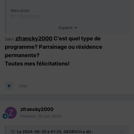
Mes stats
DF: 26/01/2024
ARDF + Biométrie + doc additionnel : 05/04/2024
Expand
Biométrie : 19/04/2024
IVM
: 10/06/2024
zfrancky2000
C'est quel type de
Salut
VM
: 14/06/2024
programme? Parrainage ou résidence
VMF: 15/06/2024
GU: 17/06/2024
permanente?
PPR
: 24/06/2024
Toutes mes félicitations!
Citer
zfrancky2000
Posté(e)
25 juin 2024
Le 2024-06-25 à 01:35,
GEORICH
a dit :