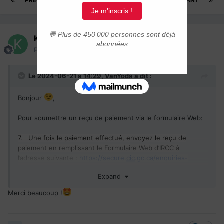
PRÉCÉDENT
Page 136 sur 162
SUIVANT
Kbrsd
Posté(e)
21 juin 2024
Le 2024-06-21 à 14:29,
VanYoda
a dit :
Bonjour
,
Pour soumettre un reçu de paiement via le formulaire Web:
7.
Une fois le paiement effectué, envoyez le reçu de
paiement en remplissant le Formulaire Web d’IRCC à
l’adresse suivante :
https://secure.
cic
.gc.ca/enquiries-
renseignements/canada-case-cas-fra.aspx
.
Expand
Merci beaucoup !