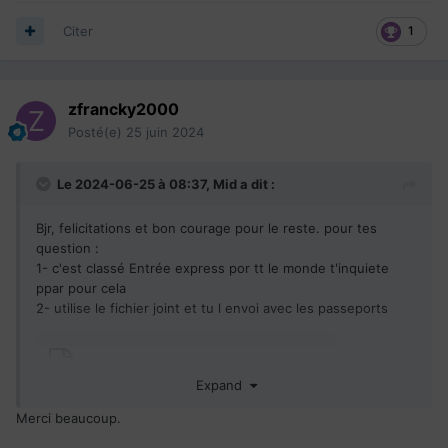
Citer
1
zfrancky2000
Posté(e)
25 juin 2024
Le 2024-06-25 à 08:37,
Mid
a dit :
Bjr, felicitations et bon courage pour le reste. pour tes
question
:
1- c'est classé Entrée express por tt le monde t'inquiete
ppar pour cela
2- utilise le fichier joint et tu l envoi avec les passeports
Taille ( DU CORP PAS LES YEUX) et couleur des yeux.docx
Expand
Merci beaucoup.