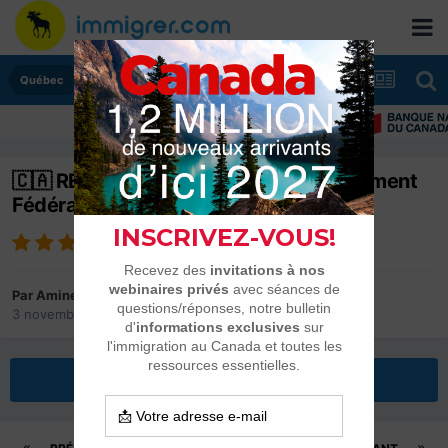
Québec
🇨🇦 RÉSIDENCE PERMANENTE : traitement
Fédéral en 2025/2026
Par
Amine1993
3 novembre 2021
dans
Québec
Répondre à ce sujet