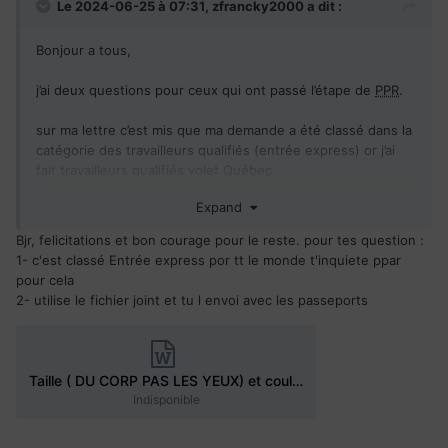
Le 2024-06-25 à 07:31,
zfrancky2000
a dit :
Bonjour a tous,
j’ai deux questions pour ceux qui ont passé l’étape de
PPR
.
sur ma lettre c’est mis que ma demande a été classé dans la
catégorie des travailleurs qualifiés (entrée express) or j’ai
fait travailleurs qualifiés volet Québec.
Quelqu’un a t’il été dans cette situation et est ce que ça eu
Expand
un impact sur la suite du processus?
Bjr, felicitations et bon courage pour le reste. pour tes question
:
ma deuxième question.
1- c'est classé Entrée express por tt le monde t'inquiete ppar
au niveau des documents a envoyer avec le passeport, ils
pour cela
ont demandé la taille et la couleur des yeux. Je voudras
2- utilise le fichier joint et tu l envoi avec les passeports
savoir comment on présente ça. On écrit ça juste sur un
papier ?
merci d’avance pour les retours.
Taille ( DU CORP PAS LES YEUX) et couleur des yeux.docx
Indisponible