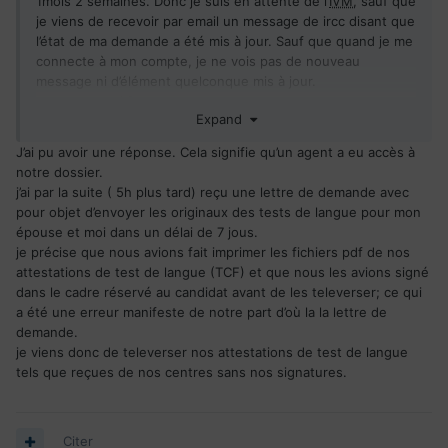
1mois 2 semaines. Donc je suis en attente de l’
IVM
, sauf que
je viens de recevoir par email un message de ircc disant que
l’état de ma demande a été mis à jour. Sauf que quand je me
connecte à mon compte, je ne vois pas de nouveau
message ni d’élément quelconque mis à jour.
est-ce normal ?
Expand
J’ai pu avoir une réponse. Cela signifie qu’un agent a eu accès à
notre dossier.
j’ai par la suite ( 5h plus tard) reçu une lettre de demande avec
pour objet d’envoyer les originaux des tests de langue pour mon
épouse et moi dans un délai de 7 jous.
je précise que nous avions fait imprimer les fichiers pdf de nos
attestations de test de langue (TCF) et que nous les avions signé
dans le cadre réservé au candidat avant de les televerser; ce qui
a été une erreur manifeste de notre part d’où la la lettre de
demande.
je viens donc de televerser nos attestations de test de langue
tels que reçues de nos centres sans nos signatures.
Citer