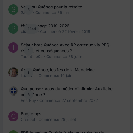
Venir au Québec pour la retraite
5
Sab74
· Commencé
26 mai
👬 Parrainage 2019-2026
11144
piinoush
· Commencé
22 février 2019
Séjour hors Québec avec RP obtenue via PEQ :
2
risques et conséquences ?
Tarantino04
· Commencé
28 juillet
Arte : Québec, les îles de la Madeleine
1
Laurent
· Commencé
16 juin
Que pensez vous du métier d'infirmier Auxiliaire
6
au Québec ?
BestBuy
· Commencé
27 septembre 2022
Bon temps
0
Charbel
· Commencé
29 juillet
EDE Ingénieur Tunisie // Manque relevés de