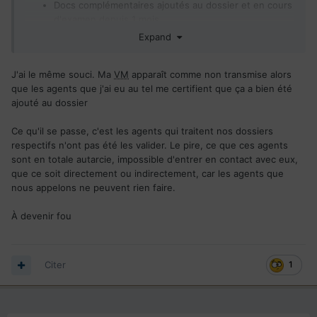
Docs complémentaires ajoutés au dossier et en cours
d'examen depuis 1 mois
Antécédents en cours de vérification depuis plus de
Expand
3 mois
J'ai le même souci. Ma
VM
apparaît comme non transmise alors
Au vu de tout ca je ne sais pas vraiment si le suivi est fiable,
que les agents que j'ai eu au tel me certifient que ça a bien été
ou alors cela dépend des personnes
ajouté au dossier
Pour un départ prévu fin octobre j'ai encore un peu de
temps mais les délais semblent être particulièrement
Ce qu'il se passe, c'est les agents qui traitent nos dossiers
longs... 2 mois sans retours après le passage de
VM
respectifs n'ont pas été les valider. Le pire, ce que ces agents
sont en totale autarcie, impossible d'entrer en contact avec eux,
Après, au vu du délai annoncé (9 mois) je suis encore dans
que ce soit directement ou indirectement, car les agents que
les clous
nous appelons ne peuvent rien faire.
À devenir fou
Citer
1