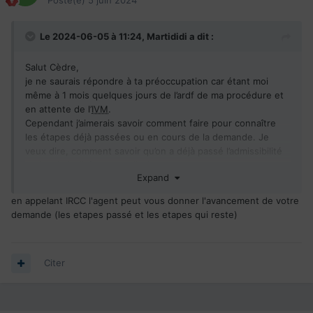
Posté(e)
5 juin 2024
Le 2024-06-05 à 11:24,
Martididi
a dit :
Salut Cèdre,
je ne saurais répondre à ta préoccupation car étant moi
même à 1 mois quelques jours de l’ardf de ma procédure et
en attente de l’
IVM
.
Cependant j’aimerais savoir comment faire pour connaître
les étapes déjà passées ou en cours de la demande. Je
veux dire, comment savoir qu’on a déjà passé l’admissibilité
ou la criminalité comme dit dans ton message.
Expand
Merci
en appelant IRCC l'agent peut vous donner l'avancement de votre
demande (les etapes passé et les etapes qui reste)
Citer