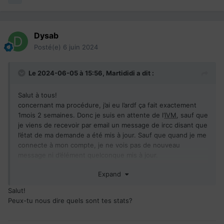
Dysab
Posté(e)
6 juin 2024
Le 2024-06-05 à 15:56,
Martididi
a dit :
Salut à tous!
concernant ma procédure, j’ai eu l’ardf ça fait exactement
1mois 2 semaines. Donc je suis en attente de l’
IVM
, sauf que
je viens de recevoir par email un message de ircc disant que
l’état de ma demande a été mis à jour. Sauf que quand je me
connecte à mon compte, je ne vois pas de nouveau
message ni d’élément quelconque mis à jour.
est-ce normal ?
Expand
Salut!
Peux-tu nous dire quels sont tes stats?