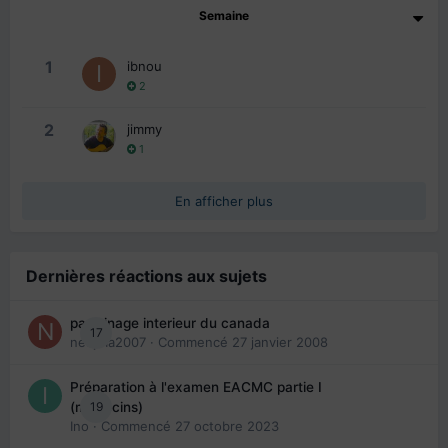
Semaine
1
ibnou
2
2
jimmy
1
En afficher plus
Dernières réactions aux sujets
parrainage interieur du canada
17
nedjma2007
· Commencé
27 janvier 2008
Préparation à l'examen EACMC partie I
19
(médecins)
Ino
· Commencé
27 octobre 2023