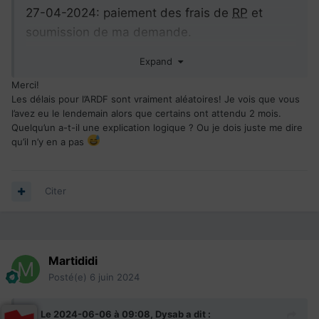
27-04-2024: paiement des frais de
RP
et
soumission de ma demande.
28-04-2024: ARDF
Expand
05-06-2024 à 14h: GU
Merci!
05-06-2024 à 19h: Lettre de demande des
Les délais pour l’ARDF sont vraiment aléatoires! Je vois que vous
TCF originaux (mon épouse et moi)
l’avez eu le lendemain alors que certains ont attendu 2 mois.
05-06-2024 à 21h: envoie des documents
Quelqu’un a-t-il une explication logique ? Ou je dois juste me dire
qu’il n’y en a pas
demandés (tcf originaux)
Citer
Martididi
Posté(e)
6 juin 2024
Le 2024-06-06 à 09:08,
Dysab
a dit :