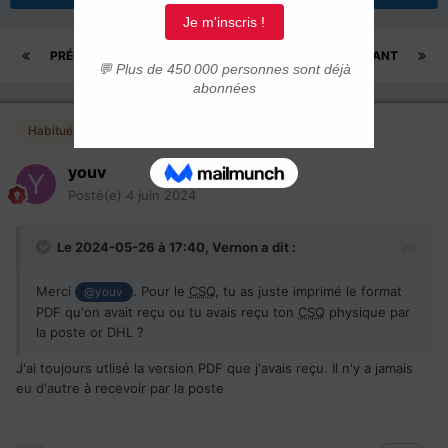
PRÉCÉDENT
Page 132 sur 162
SUIVANT
Habitués
youv
Posté(e)
4 juin 2024
Le 2024-05-26 à 17:40,
Vernon
a dit :
Merci
. Pour le
CSQ
, tu as juste imprimé le format
@youv
PDF qu'on avait reçu ou tu avais reçu ton
CSQ
physique par
la poste or DHL ?
J'ai toujours utlisé la version PDF que j'avais reçu. Il n'y a jamais
eu d'autre à recevoir par la poste