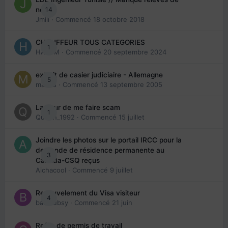
14
note
Jmili
· Commencé
18 octobre 2018
CHAUFFEUR TOUS CATEGORIES
1
HAZEM
· Commencé
20 septembre 2024
extrait de casier judiciaire - Allemagne
5
maries
· Commencé
13 septembre 2005
La peur de me faire scam
1
Queen_1992
· Commencé
15 juillet
Joindre les photos sur le portail IRCC pour la
demande de résidence permanente au
3
Canada-CSQ reçus
Aichacool
· Commencé
9 juillet
Renouvelement du Visa visiteur
4
babibubsy
· Commencé
21 juin
Refus de permis de travail