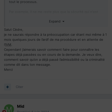
tout le processus.
Par exemple, il ne me reste plus que la sécurité qui n'est
pas encore commencée (admissibilité et criminalité sont
Expand
passées).
Salut Cèdre,
Est ce qu'ils attendent que la
VM
soit validée pour la
je ne saurais répondre à ta préoccupation car étant moi même à 1
commencer? C'est la question qui rend mes nuits pas très
mois quelques jours de l’ardf de ma procédure et en attente de
cool en ce moment.
l’
IVM
.
Cependant j’aimerais savoir comment faire pour connaître les
étapes déjà passées ou en cours de la demande. Je veux dire,
comment savoir qu’on a déjà passé l’admissibilité ou la criminalité
comme dit dans ton message.
Merci
Citer
Mid