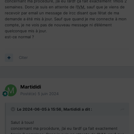
concernant ma procédure, j’ai eu l’ardf ça fait exactement 1mois 2
semaines. Donc je suis en attente de l’
IVM
, sauf que je viens de
recevoir par email un message de ircc disant que l’état de ma
demande a été mis à jour. Sauf que quand je me connecte à mon
compte, je ne vois pas de nouveau message ni d’élément
quelconque mis à jour.
est-ce normal ?
Citer
Martididi
Posté(e)
5 juin 2024
Le 2024-06-05 à 15:56,
Martididi
a dit :
Salut à tous!
concernant ma procédure, j’ai eu l’ardf ça fait exactement