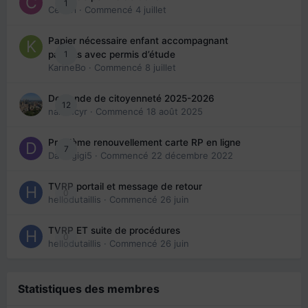
1
Cedbri
· Commencé
4 juillet
Papier nécessaire enfant accompagnant
1
parents avec permis d’étude
KarineBo
· Commencé
8 juillet
Demande de citoyenneté 2025-2026
12
nanancyr
· Commencé
18 août 2025
Problème renouvellement carte RP en ligne
7
Davidgigi5
· Commencé
22 décembre 2022
TVRP portail et message de retour
0
hellodutaillis
· Commencé
26 juin
TVRP ET suite de procédures
0
hellodutaillis
· Commencé
26 juin
Statistiques des membres