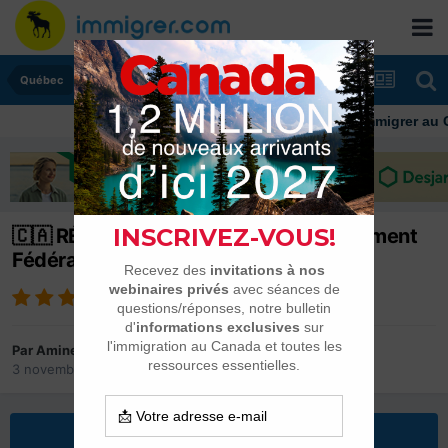
Québec
Immigrer au Canada: 
🇨🇦 RÉSIDENCE PERMANENTE : traitement
Fédéral en 2025/2026
Par
Amine1993
3 novembre 2021
dans
Québec
Répondre à ce sujet