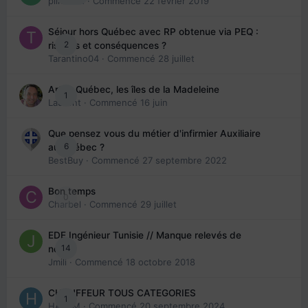
piinoush
· Commencé
22 février 2019
Séjour hors Québec avec RP obtenue via PEQ :
2
risques et conséquences ?
Tarantino04
· Commencé
28 juillet
Arte : Québec, les îles de la Madeleine
1
Laurent
· Commencé
16 juin
Que pensez vous du métier d'infirmier Auxiliaire
6
au Québec ?
BestBuy
· Commencé
27 septembre 2022
Bon temps
0
Charbel
· Commencé
29 juillet
EDE Ingénieur Tunisie // Manque relevés de
14
note
Jmili
· Commencé
18 octobre 2018
CHAUFFEUR TOUS CATEGORIES
1
HAZEM
· Commencé
20 septembre 2024