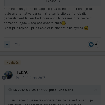
Expand
Ou bien
En attente de traitement / en cours de traitement / en
Franchement , je ne les appelle plus ça ne sert à rien !! je fais
attente de l'examen préliminaire...etc = csq non emis !
juste une tentative par semaine sur le site de francisation
généralement le vendredi pour avoir le résumé qu'il me faut !!
De plus, plusieurs personnes ont eu cette réponse et
demande rejeté = csq pas encore emis
quelques jours après "pafff" csq émis...
C'est plus rapide , plus fiable et le site est plus sympa
Citer
6
Habitués
TED/A
Posté(e)
4 mai 2017
Le 2017-05-04 à 17:00,
ptite_lune
a dit :
Franchement , je ne les appelle plus ça ne sert à rien !! je
fais juste une tentative par semaine sur le site de