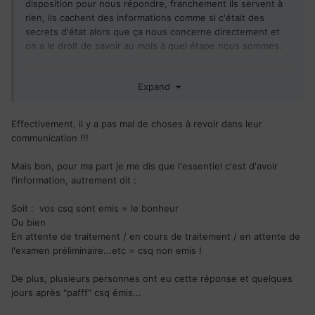
disposition pour nous répondre, franchement ils servent à
rien, ils cachent des informations comme si c'était des
secrets d'état alors que ça nous concerne directement et
on a le droit de savoir au mois à quel étape nous sommes.
Bon bref on a que patienter , espérons bien entendre de
Expand
belles choses les jours qui viennent.
Effectivement, il y a pas mal de choses à revoir dans leur
communication !!!
Mais bon, pour ma part je me dis que l'essentiel c'est d'avoir
l'information, autrement dit :
Soit : vos csq sont emis = le bonheur
Ou bien
En attente de traitement / en cours de traitement / en attente de
l'examen préliminaire...etc = csq non emis !
De plus, plusieurs personnes ont eu cette réponse et quelques
jours après "pafff" csq émis...