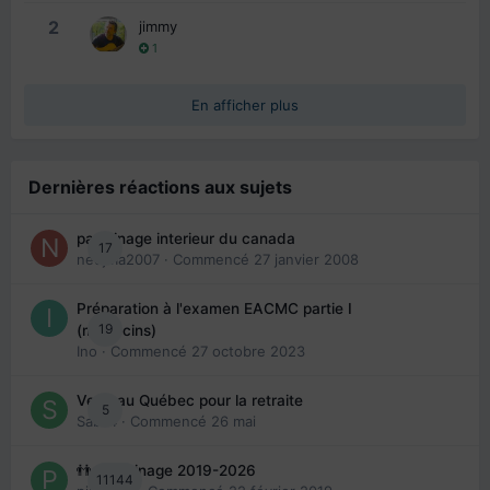
2
jimmy
1
En afficher plus
Dernières réactions aux sujets
parrainage interieur du canada
17
nedjma2007
· Commencé
27 janvier 2008
Préparation à l'examen EACMC partie I
19
(médecins)
Ino
· Commencé
27 octobre 2023
Venir au Québec pour la retraite
5
Sab74
· Commencé
26 mai
👬 Parrainage 2019-2026
11144