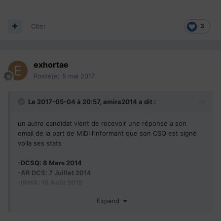
Citer
3
exhortae
Posté(e)
5 mai 2017
Le 2017-05-04 à 20:57,
amira2014
a dit :
un autre candidat vient de recevoir une réponse a son
email de la part de MIDI l’informant que son CSQ est signé
voila ses stats
-DCSQ: 8 Mars 2014
-AR DCS: 7 Juillet 2014
-IRMA: 16 Août 2019
-Réponse à IRMA réçu par MIDI: le 2 Septembre 2016.
Expand
-Domaine de formation:
Biochimie (Master II en Biochimie,
Option Nutrition et Sécurité Alimentaire).