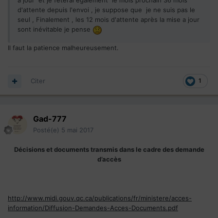
à jour et je fêterai également le mois prochain 36 mois
d'attente depuis l'envoi , je suppose que je ne suis pas le
seul , Finalement , les 12 mois d'attente après la mise a jour
sont inévitable je pense
Il faut la patience malheureusement.
Citer
1
Gad-777
Posté(e)
5 mai 2017
Décisions et documents transmis dans le cadre des demande
d’accès
http://www.midi.gouv.qc.ca/publications/fr/ministere/acces-
information/Diffusion-Demandes-Acces-Documents.pdf