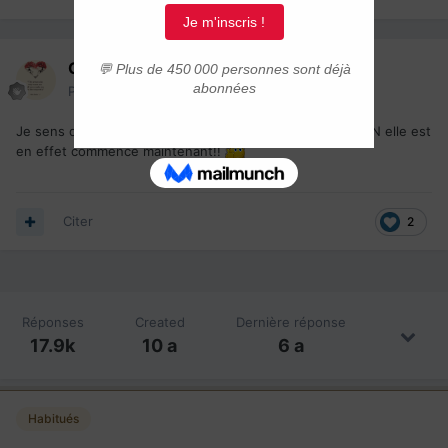
Gad-777
Posté(e)
4 mai 2017
Je sens que la vague de CSQ sera venir bientôt mais NON elle est
en effet commence maintenant!!
Citer
2
Réponses
Created
Dernière réponse
17.9k
10 a
6 a
Habitués