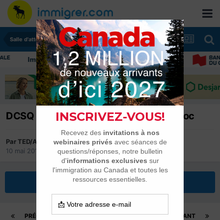
Salle d'attente - échanges de dates
Immigrer au Canada: ressources et conseils
DCSQ 2013-2014 Algérie, Tunisie, Maroc
Par
TED/A
10 mai 2016
dans
Salle d'attente - échanges de dates
Répondre à ce sujet
PRÉCÉDENT
Page 371 sur 896
SUIVANT