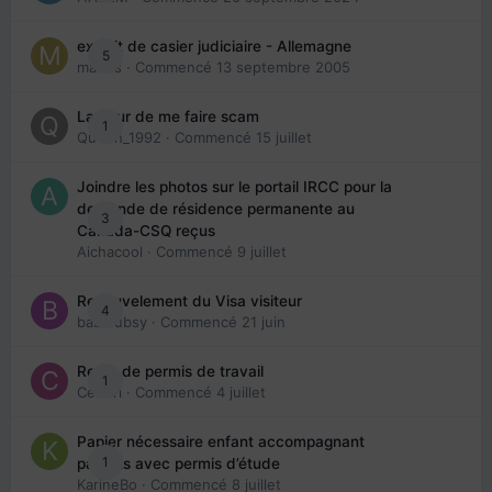
extrait de casier judiciaire - Allemagne
5
maries
· Commencé
13 septembre 2005
La peur de me faire scam
1
Queen_1992
· Commencé
15 juillet
Joindre les photos sur le portail IRCC pour la
demande de résidence permanente au
3
Canada-CSQ reçus
Aichacool
· Commencé
9 juillet
Renouvelement du Visa visiteur
4
babibubsy
· Commencé
21 juin
Refus de permis de travail
1
Cedbri
· Commencé
4 juillet
Papier nécessaire enfant accompagnant
1
parents avec permis d’étude
KarineBo
· Commencé
8 juillet