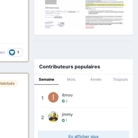
1
ceci
Contributeurs populaires
Semaine
Mois
Année
Toujours
Habitués
ibnou
1
2
jimmy
2
1
En afficher plus