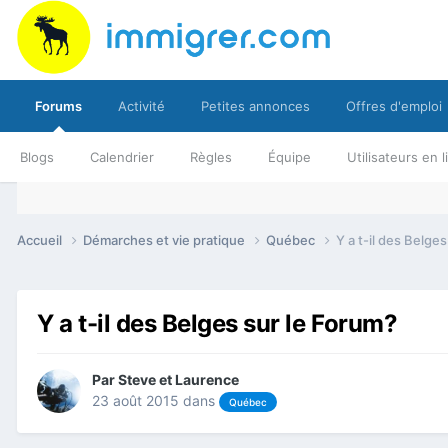
Forums
Activité
Petites annonces
Offres d'emploi
Blogs
Calendrier
Règles
Équipe
Utilisateurs en 
Accueil
Démarches et vie pratique
Québec
Y a t-il des Belge
Y a t-il des Belges sur le Forum?
Par
Steve et Laurence
23 août 2015
dans
Québec