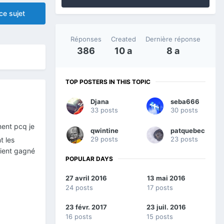
ce sujet
Réponses
Created
Dernière réponse
386
10 a
8 a
TOP POSTERS IN THIS TOPIC
Djana
seba666
33 posts
30 posts
ment pcq je
qwintine
patquebec
29 posts
23 posts
t les
aient gagné
POPULAR DAYS
27 avril 2016
13 mai 2016
24 posts
17 posts
23 févr. 2017
23 juil. 2016
16 posts
15 posts