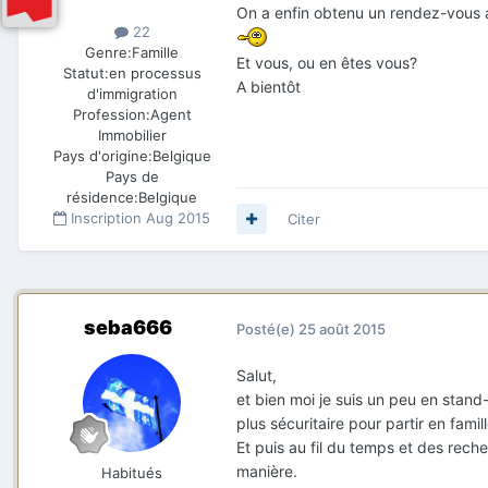
On a enfin obtenu un rendez-vous a
22
Genre:
Famille
Et vous, ou en êtes vous?
Statut:
en processus
A bientôt
d'immigration
Profession:
Agent
Immobilier
Pays d'origine:
Belgique
Pays de
résidence:
Belgique
Inscription
Aug 2015
Citer
seba666
Posté(e)
25 août 2015
Salut,
et bien moi je suis un peu en stand
plus sécuritaire pour partir en famill
Et puis au fil du temps et des recher
manière.
Habitués