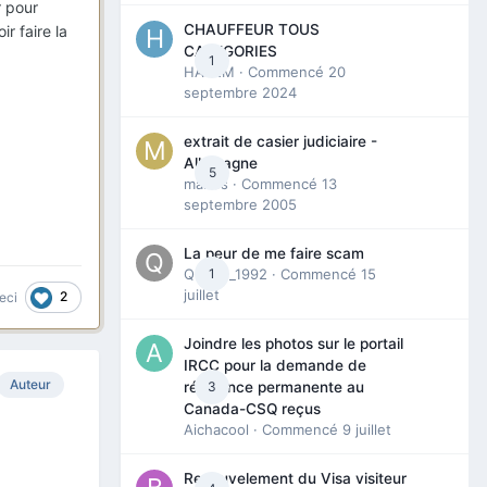
r pour
CHAUFFEUR TOUS
r faire la
CATEGORIES
1
HAZEM
· Commencé
20
septembre 2024
extrait de casier judiciaire -
Allemagne
5
maries
· Commencé
13
septembre 2005
La peur de me faire scam
Queen_1992
1
· Commencé
15
juillet
2
eci
Joindre les photos sur le portail
IRCC pour la demande de
Auteur
3
résidence permanente au
Canada-CSQ reçus
Aichacool
· Commencé
9 juillet
Renouvelement du Visa visiteur