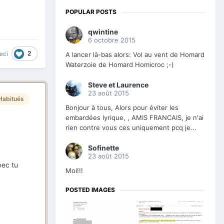
POPULAR POSTS
qwintine
6 octobre 2015
2
eci
A lancer là-bas alors: Vol au vent de Homard
Waterzoie de Homard Homicroc ;-)
Steve et Laurence
23 août 2015
Habitués
Bonjour à tous, Alors pour éviter les
embardées lyrique, , AMIS FRANCAIS, je n'ai
rien contre vous ces uniquement pcq je...
Sofinette
23 août 2015
bec tu
Moi!!!
POSTED IMAGES