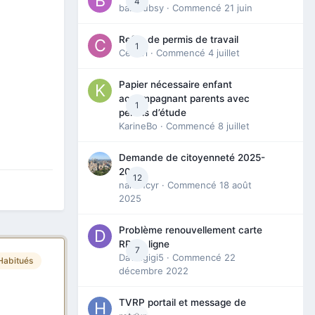
4
babibubsy
· Commencé
21 juin
Refus de permis de travail
1
Cedbri
· Commencé
4 juillet
Papier nécessaire enfant
accompagnant parents avec
1
permis d’étude
KarineBo
· Commencé
8 juillet
Demande de citoyenneté 2025-
2026
12
nanancyr
· Commencé
18 août
2025
Problème renouvellement carte
RP en ligne
7
Davidgigi5
· Commencé
22
Habitués
décembre 2022
TVRP portail et message de