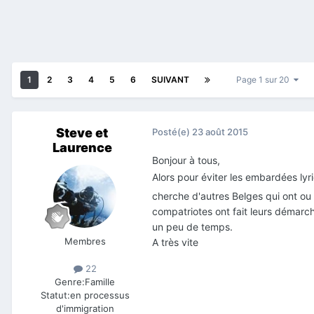
1
2
3
4
5
6
SUIVANT
Page 1 sur 20
Steve et
Posté(e)
23 août 2015
Laurence
Bonjour à tous,
Alors pour éviter les embardées lyr
cherche d'autres Belges qui ont ou
compatriotes ont fait leurs démar
un peu de temps.
Membres
A très vite
22
Genre:
Famille
Statut:
en processus
d'immigration