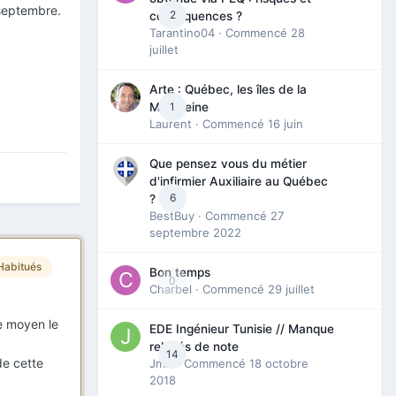
 septembre.
2
conséquences ?
Tarantino04
· Commencé
28
juillet
Arte : Québec, les îles de la
1
Madeleine
Laurent
· Commencé
16 juin
Que pensez vous du métier
d'infirmier Auxiliaire au Québec
6
?
BestBuy
· Commencé
27
septembre 2022
Habitués
Bon temps
0
Charbel
· Commencé
29 juillet
le moyen le
EDE Ingénieur Tunisie // Manque
relevés de note
14
de cette
Jmili
· Commencé
18 octobre
2018