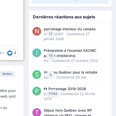
Dernières réactions aux sujets
parrainage interieur du canada
nedjma2007
17
· Commencé
27
janvier 2008
Préparation à l'examen EACMC
2
eci
19
partie I (médecins)
Ino
· Commencé
27 octobre 2023
Venir au Québec pour la retraite
Auteur
5
Sab74
· Commencé
26 mai
👬 Parrainage 2019-2026
alère pour
piinoush
11144
· Commencé
22 février
e web sont
2019
n du
Séjour hors Québec avec RP
obtenue via PEQ : risques et