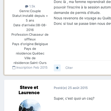
Donc là , ma femme reprendrait de
1.5k
pouvoir l'inscrire à la session auto
Genre:
Couple
demande de permis d'étude.
Statut:
installé depuis +
Nous revenons de voyage au Québe
5 ans
Donc si tout se passe bien nous devr
Date d'arrivée:
08-08-
2016
Profession:
Chasseur de
siffleux
Pays d'origine:
Belgique
Pays de
résidence:
Québec
Ville de
résidence:
Saint-Ours
Inscription
Feb 2015
Citer
Steve et
Posté(e)
25 août 2015
Laurence
Super, c'est quoi un csq?