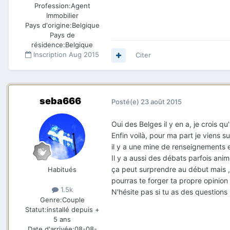
Profession:
Agent
Immobilier
Pays d'origine:
Belgique
Pays de
résidence:
Belgique
Inscription
Aug 2015
Citer
seba666
Posté(e)
23 août 2015
Oui des Belges il y en a, je crois qu
Enfin voilà, pour ma part je viens 
il y a une mine de renseignements 
Il y a aussi des débats parfois animé
ça peut surprendre au début mais ,de 
Habitués
pourras te forger ta propre opinion e
1.5k
N'hésite pas si tu as des questions 
Genre:
Couple
Statut:
installé depuis +
5 ans
Date d'arrivée:
08-08-