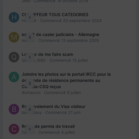
Jmili
· Commencé
18 octobre 2018
CHAUFFEUR TOUS CATEGORIES
1
HAZEM
· Commencé
20 septembre 2024
extrait de casier judiciaire - Allemagne
5
maries
· Commencé
13 septembre 2005
La peur de me faire scam
1
Queen_1992
· Commencé
15 juillet
Joindre les photos sur le portail IRCC pour la
demande de résidence permanente au
3
Canada-CSQ reçus
Aichacool
· Commencé
9 juillet
Renouvelement du Visa visiteur
4
babibubsy
· Commencé
21 juin
Refus de permis de travail
1
Cedbri
· Commencé
4 juillet