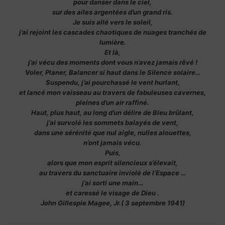
pour danser dans le ciel,
sur des ailes argentées d’un grand ris.
Je suis allé vers le soleil,
j’ai rejoint les cascades chaotiques de nuages tranchés de
lumière.
Et là,
j’ai vécu des moments dont vous n’avez jamais rêvé !
Voler, Planer, Balancer si haut dans le Silence solaire…
Suspendu, j’ai pourchassé le vent hurlant,
et lancé mon vaisseau au travers de fabuleuses cavernes,
pleines d’un air raffiné.
Haut, plus haut, au long d’un délire de Bleu brûlant,
j’ai survolé les sommets balayés de vent,
dans une sérénité que nul aigle, nulles alouettes,
n’ont jamais vécu.
Puis,
alors que mon esprit silencieux s’élevait,
au travers du sanctuaire inviolé de l’Espace …
j’ai sorti une main…
et caressé le visage de Dieu .
John Gillespie Magee, Jr.( 3 septembre 1941)