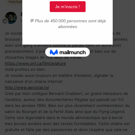
Habitués
Shore
Posté(e)
19 avril 2015
Je voulais vous présenter un documentaire sur les pilotes de
brousse tourné près de chez nous, il y a une quinzaine d'années
avec une gang d'anciens comme je parlais dans un autre post
précédemment. Il présente un peu le métier et bien sur de
chouettes images de nos lieux de travail.
https://www.onf.ca/film/aviature
Voilà profitez en bien.
Je voulais aussi toujours en matière d'aviation, signaler la
naissance d'un chaine internet
http://www.aerostar.tv/
Crée par mon collègue Bernard Chabbert, un grand messieurs de
l'aviation, auteur des documentaires Pégase qui passait sur fr3
dans les années 1990. Bien sur plus récemment commentateur du
salon du Bourget et de la Ferté Alais ainsi que du Flyng Légend.
Cette voix légendaire dans le monde aéronautique qui à bercé
mes jeunes années avec des textes formidables. Cette chaine est
gratuite et faite par des passionnés et donc j'espère que cela ne