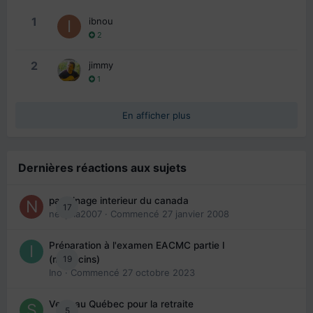
1
ibnou
2
2
jimmy
1
En afficher plus
Dernières réactions aux sujets
parrainage interieur du canada
17
nedjma2007
· Commencé
27 janvier 2008
Préparation à l'examen EACMC partie I
19
(médecins)
Ino
· Commencé
27 octobre 2023
Venir au Québec pour la retraite
5