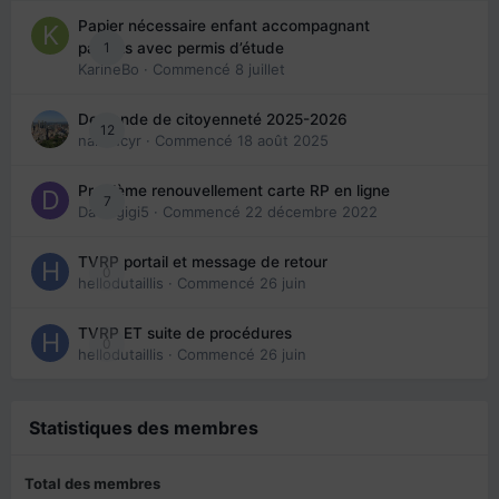
Papier nécessaire enfant accompagnant
1
parents avec permis d’étude
KarineBo
· Commencé
8 juillet
Demande de citoyenneté 2025-2026
12
nanancyr
· Commencé
18 août 2025
Problème renouvellement carte RP en ligne
7
Davidgigi5
· Commencé
22 décembre 2022
TVRP portail et message de retour
0
hellodutaillis
· Commencé
26 juin
TVRP ET suite de procédures
0
hellodutaillis
· Commencé
26 juin
Statistiques des membres
Total des membres