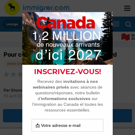
Lounge
Pour ceux qui aiment l'aviation et le nord
pilote brousse aviation
Par
Shore
19 avril 2015
dans
Lounge
Répondre à ce sujet