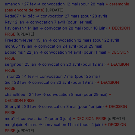
emanoN : 27 fev => convocation 12 mai (pour 28 mai)
+ cérémonie
(pas encore de date)
[uPDATE]
Reda67 : 14 déc => convocation 27 mars (pour 28 avril)
Ray : 2 jan => convocation 7 avril (pour 1er mai)
flavioevan : 14 jan => convocation 28 mai (pour 10 juin)
+ DECISION
PRISE
[uPDATE]
Freedom4ever : 15 jan => convocation 12 mars (pour 22 avril)
moh65 : 19 jan => convocation 24 avril (pour 29 mai)
Bobadims : 22 jan => convocation 14 avril (pour 11 mai)
+ DECISION
PRISE
serginos : 25 jan => convocation 20 avril (pour 12 mai)
+ DECISION
PRISE
Triton22 : 4 fev => convocation 7 mai (pour 25 mai)
Sid : 23 fev => convocation 23 avril (pour 19 mai)
+ DECISION
PRISE
chanelBleu : 24 fev => convocation 8 mai (pour 29 mai)
+
DECISION PRISE
Sherlyfit : 26 fev => convocation 8 mai (pour 1er juin)
+ DECISION
PRISE
mob1 => convocation ? (pour 3 juin)
+ DECISION PRISE
[uPDATE]
mmglajoie 4 mars => convocation 11 mai (pour 4 juin)
+ DECISION
PRISE
[uPDATE]