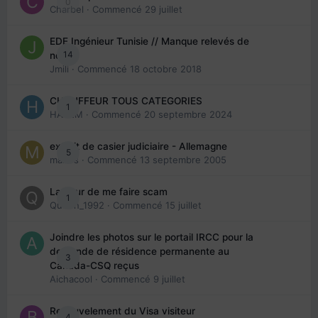
0
Charbel
· Commencé
29 juillet
EDE Ingénieur Tunisie // Manque relevés de
14
note
Jmili
· Commencé
18 octobre 2018
CHAUFFEUR TOUS CATEGORIES
1
HAZEM
· Commencé
20 septembre 2024
extrait de casier judiciaire - Allemagne
5
maries
· Commencé
13 septembre 2005
La peur de me faire scam
1
Queen_1992
· Commencé
15 juillet
Joindre les photos sur le portail IRCC pour la
demande de résidence permanente au
3
Canada-CSQ reçus
Aichacool
· Commencé
9 juillet
Renouvelement du Visa visiteur
4