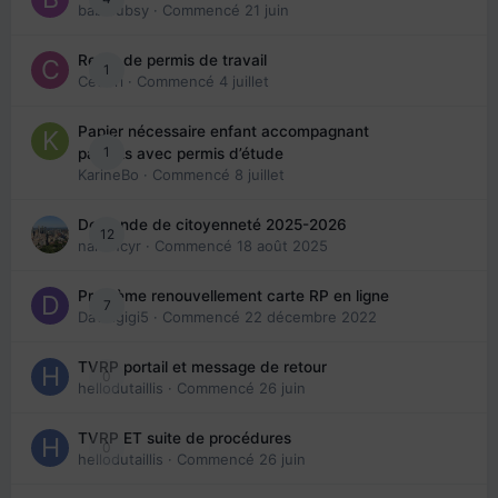
babibubsy
· Commencé
21 juin
Refus de permis de travail
1
Cedbri
· Commencé
4 juillet
Papier nécessaire enfant accompagnant
1
parents avec permis d’étude
KarineBo
· Commencé
8 juillet
Demande de citoyenneté 2025-2026
12
nanancyr
· Commencé
18 août 2025
Problème renouvellement carte RP en ligne
7
Davidgigi5
· Commencé
22 décembre 2022
TVRP portail et message de retour
0
hellodutaillis
· Commencé
26 juin
TVRP ET suite de procédures
0
hellodutaillis
· Commencé
26 juin