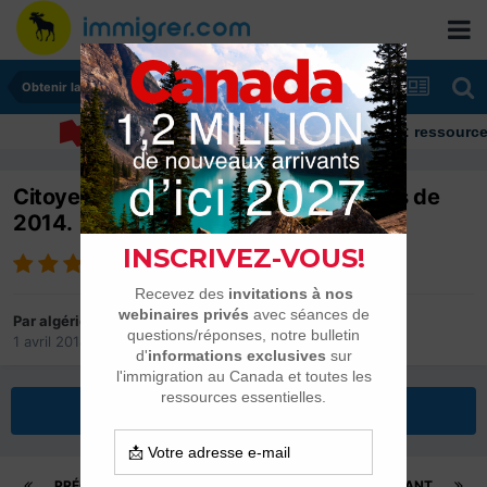
Obtenir la citoyenneté
Immigrer au Canada: ressources et co
Citoyenneté et délais pour les dossiers de
2014.
Par
algérie16
1 avril 2014
dans
Obtenir la citoyenneté
Répondre à ce sujet
PRÉCÉDENT
Page 65 sur 81
SUIVANT