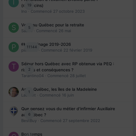
19
(médecins)
Ino
· Commencé
27 octobre 2023
Venir au Québec pour la retraite
5
Sab74
· Commencé
26 mai
👬 Parrainage 2019-2026
11144
piinoush
· Commencé
22 février 2019
Séjour hors Québec avec RP obtenue via PEQ :
2
risques et conséquences ?
Tarantino04
· Commencé
28 juillet
Arte : Québec, les îles de la Madeleine
1
Laurent
· Commencé
16 juin
Que pensez vous du métier d'infirmier Auxiliaire
6
au Québec ?
BestBuy
· Commencé
27 septembre 2022
Bon temps