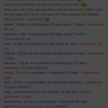
bonenza et patsolaar on pense à vous, ça va venir
Pour ceux qui n'ont pas d'update ni de décision prise, faites nous
un message pour qu'on voit que vous êtes toujours là (Reda67,
Ray, Freedom, moh65 etc)
kames : 18 déc => convocation 30 mars (pour 13 avril)
+
cérémonie
26 mai
mon ami : 2 jan => convocation 30 mars (pour 13 avril) +
cérémonie 26 mai
Unn : 14 jan => convocation 8 avril (pour 1er mai) +
cérémonie 12
juin
Yass33 : 25 janv => convocation 22 avril (pour 14 mai)
+ cérémonie
7 juillet
aoumeur : 26 jan => convocation 6 mars (pour 19 mars)
+
cérémonie 15 juillet
[uPDATE]
nouije : 2 fev => convocation 11 mai (pour 29 mai)
+ cérémonie 1
juillet
Paco : 14 fev => convocation 12 mars (pour 25 mars)
+ cérémonie
15 juillet
[uPDATE]
ebby : 22 mars/8 avril => convocation 15 mai (pour 2 juin)
+
cérémonie 7 juillet
lantenettes : 23 fev => convocation 7 mai (pour 26 mai)
+
cérémonie (pas encore de date)
[uPDATE]