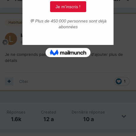
Habitués
lantenettes
Posté(e)
13 juillet 2015
Je ne comprends pas... Cela aura coûté quoi d'ajouter plus de
détails
Citer
1
Réponses
Created
Dernière réponse
1.6k
12 a
10 a