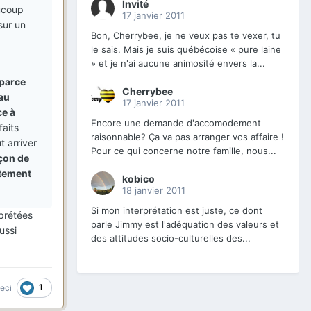
Invité
aucoup
17 janvier 2011
sur un
Bon, Cherrybee, je ne veux pas te vexer, tu
le sais. Mais je suis québécoise « pure laine
» et je n'ai aucune animosité envers la...
 parce
Cherrybee
 au
17 janvier 2011
ce à
Encore une demande d'accomodement
faits
raisonnable? Ça va pas arranger vos affaire !
t arriver
Pour ce qui concerne notre famille, nous...
açon de
stement
kobico
18 janvier 2011
Si mon interprétation est juste, ce dont
rprétées
parle Jimmy est l'adéquation des valeurs et
aussi
des attitudes socio-culturelles des...
1
ceci