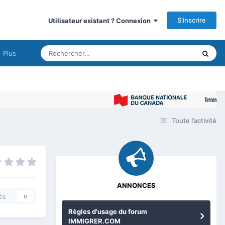
S’inscrire
Utilisateur existant ? Connexion
Plus
Immigrer au
Toute l’activité
ANNONCES
és
0
Règles d'usage du forum
IMMIGRER.COM