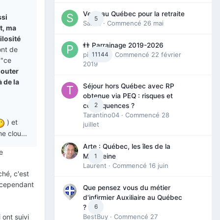
Venir au Québec pour la retraite
ssi
5
Sab74
· Commencé
26 mai
nt, ma
rilosité
👬 Parrainage 2019-2026
ont de
piinoush
11144
· Commencé
22 février
 "ce
2019
douter
 de la
Séjour hors Québec avec RP
obtenue via PEQ : risques et
2
conséquences ?
Tarantino04
· Commencé
28
) et
juillet
e clou...
Arte : Québec, les îles de la
e
1
Madeleine
Laurent
· Commencé
16 juin
hé, c'est
e cependant
Que pensez vous du métier
d'infirmier Auxiliaire au Québec
6
?
 ont suivi
BestBuy
· Commencé
27