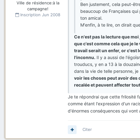
Ville de résidence:
à la
Ben justement, cela peut-être
campagne!
beaucoup de Françaises qui p
Inscription
Jun 2008
ton amical.
M'enfin, à te lire, on dirait qu
Ce n'est pas la lecture que moi
que c'est comme cela que je le vo
travail serait un enfer, or c'est l
l'inconnu.
Il y a aussi de l'égoï
trouducs, y en a 13 à la douzain
dans la vie de telle personne, j
voir les choses peut avoir de
recalée et peuvent affecter tout
Je te répondrai que cette frilosité
comme étant l'expression d'un racism
d'énormes conséquences qui vont au
Citer