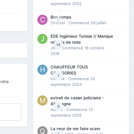
septembre 2022
Bon temps
0
Charbel
· Commencé
29 juillet
EDE Ingénieur Tunisie // Manque
relevés de note
14
Jmili
· Commencé
18 octobre
2018
CHAUFFEUR TOUS
CATEGORIES
1
HAZEM
· Commencé
20
votre
septembre 2024
extrait de casier judiciaire -
Allemagne
5
maries
· Commencé
13
septembre 2005
La peur de me faire scam