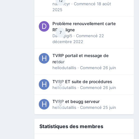
12
nanancyr
· Commencé
18 août
2025
Problème renouvellement carte
RP en ligne
7
Davidgigi5
· Commencé
22
décembre 2022
TVRP portail et message de
0
retour
hellodutaillis
· Commencé
26 juin
TVRP ET suite de procédures
0
hellodutaillis
· Commencé
26 juin
TVRP et beugg serveur
0
hellodutaillis
· Commencé
25 juin
Statistiques des membres