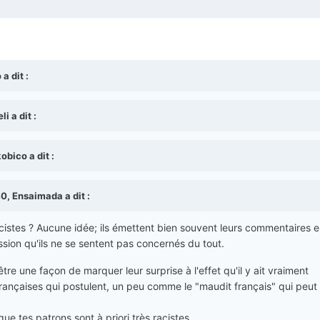
a dit :
i a dit :
obico a dit :
0, Ensaimada a dit :
acistes ? Aucune idée; ils émettent bien souvent leurs commentaires 
ression qu'ils ne se sentent pas concernés du tout.
tre une façon de marquer leur surprise à l'effet qu'il y ait vraiment
nçaises qui postulent, un peu comme le "maudit français" qui peut 
.
t que tes patrons sont à priori très racistes.