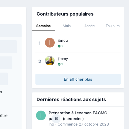
Contributeurs populaires
Semaine
Mois
Année
Toujours
ibnou
1
2
jimmy
2
1
En afficher plus
en
Dernières réactions aux sujets
Préparation à l'examen EACMC
être
19
partie I (médecins)
Ino
· Commencé
27 octobre 2023