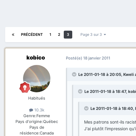
PRÉCÉDENT
1
2
3
Page 3 sur 3
kobico
Posté(e)
18 janvier 2011
Le 2011-01-18 à 20:05, Kweli a 
Le 2011-01-18 à 18:47, kobi
Habitués
Le 2011-01-18 à 18:40, 
10.3k
Genre:
Femme
Pays d'origine:
Québec
Mes patrons sont-ils racis
Pays de
J'ai plutôt l'impression qu
résidence:
Canada