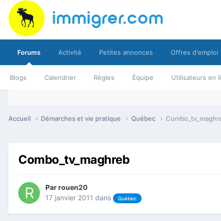
Forums
Activité
Petites annonces
Offres d'emploi
Blogs
Calendrier
Règles
Équipe
Utilisateurs en 
Accueil
Démarches et vie pratique
Québec
Combo_tv_maghr
Combo_tv_maghreb
Par
rouen20
17 janvier 2011
dans
Québec