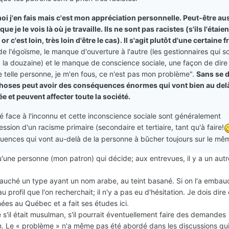
moi j'en fais mais c'est mon appréciation personnelle. Peut-être au
 je le vois là où je travaille. Ils ne sont pas racistes (s'ils l'étaie
 or c'est loin, très loin d'être le cas). Il s'agit plutôt d'une certaine f
 de l'égoïsme, le manque d'ouverture à l'autre (les gestionnaires qui s
à la douzaine) et le manque de conscience sociale, une façon de dire
de telle personne, je m'en fous, ce n'est pas mon problème".
Sans se 
 choses peut avoir des conséquences énormes qui vont bien au delà
 et peuvent affecter toute la société.
ité face à l'inconnu et cette inconscience sociale sont généralement
sion d'un racisme primaire (secondaire et tertiaire, tant qu'à faire!
quences qui vont au-delà de la personne à bûcher toujours sur le mêm
qu'une personne (mon patron) qui décide; aux entrevues, il y a un autr
bauché un type ayant un nom arabe, au teint basané. Si on l'a embauc
u profil que l'on recherchait; il n'y a pas eu d'hésitation. Je dois dir
nées au Québec et a fait ses études ici.
'il était musulman, s'il pourrait éventuellement faire des demandes
ion. Le « problème » n'a même pas été abordé dans les discussions qui