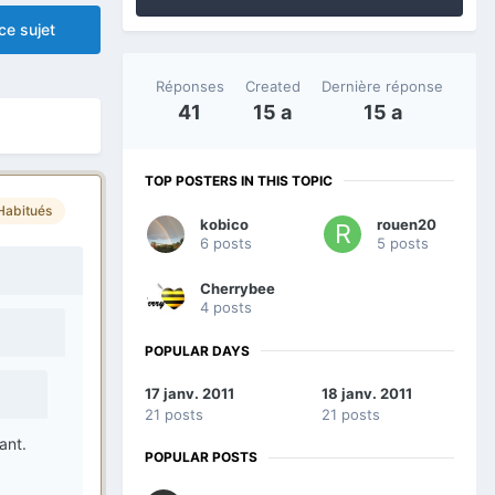
ce sujet
Réponses
Created
Dernière réponse
41
15 a
15 a
TOP POSTERS IN THIS TOPIC
Habitués
kobico
rouen20
6 posts
5 posts
Cherrybee
4 posts
POPULAR DAYS
17 janv. 2011
18 janv. 2011
21 posts
21 posts
ant.
POPULAR POSTS