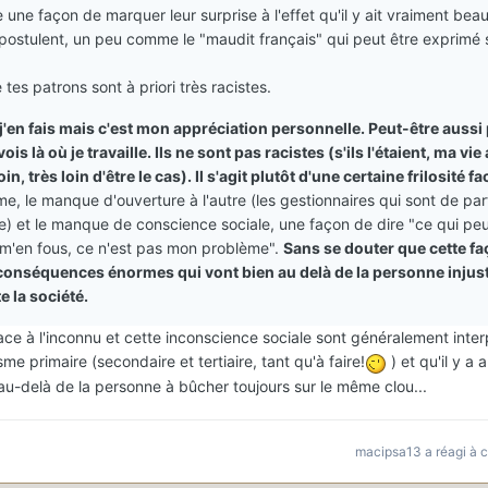
 une façon de marquer leur surprise à l'effet qu'il y ait vraiment be
ostulent, un peu comme le "maudit français" qui peut être exprimé 
e tes patrons sont à priori très racistes.
 j'en fais mais c'est mon appréciation personnelle. Peut-être aussi
is là où je travaille. Ils ne sont pas racistes (s'ils l'étaient, ma vie
oin, très loin d'être le cas). Il s'agit plutôt d'une certaine frilosité fa
sme, le manque d'ouverture à l'autre (les gestionnaires qui sont de par
e) et le manque de conscience sociale, une façon de dire "ce qui peu
e m'en fous, ce n'est pas mon problème".
Sans se douter que cette f
s conséquences énormes qui vont bien au delà de la personne inju
e la société.
 face à l'inconnu et cette inconscience sociale sont généralement inte
e primaire (secondaire et tertiaire, tant qu'à faire!
) et qu'il y a 
-delà de la personne à bûcher toujours sur le même clou...
macipsa13
a réagi à 