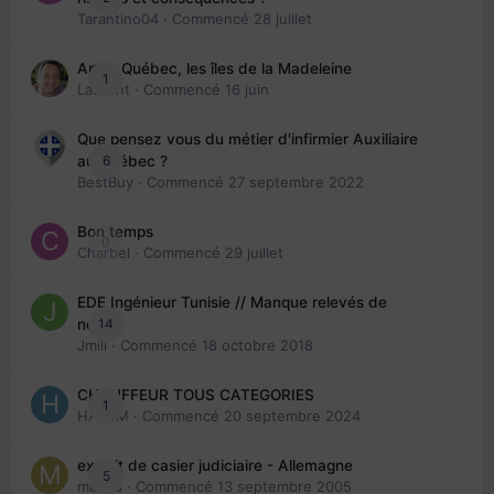
Tarantino04
· Commencé
28 juillet
Arte : Québec, les îles de la Madeleine
1
Laurent
· Commencé
16 juin
Que pensez vous du métier d'infirmier Auxiliaire
6
au Québec ?
BestBuy
· Commencé
27 septembre 2022
Bon temps
0
Charbel
· Commencé
29 juillet
EDE Ingénieur Tunisie // Manque relevés de
14
note
Jmili
· Commencé
18 octobre 2018
CHAUFFEUR TOUS CATEGORIES
1
HAZEM
· Commencé
20 septembre 2024
extrait de casier judiciaire - Allemagne
5
maries
· Commencé
13 septembre 2005