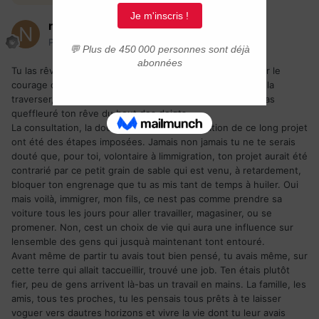
nils
Posté(e)
20 août 2010
Tu las rêvé de longues, très longues années, avant davoir le
courage de sauter le pas. La « grande flaque » tu voulais la
traverser, et contre vents et marées tu las fait. Mais tu nas
queffleuré ton rêve du bout des doigts
La consultation, la documentation, la préparation de ce long projet
ont été des étapes imposées. Jamais non jamais tu ne te serais
douté que, pour toi, volontaire à limmigration, ton projet aurait été
contrarié par ce petit grain de sable qui est venu, à retardement,
bloquer ton engrenage que tu as mis tant de temps à huiler. Oui
mais voilà, immigrer, mon fils, ce nest pas comme prendre sa
voiture tous les jours pour aller travailler, magasiner, ou se
promener. Non, cest un choix de vie qui aura une influence sur
lensemble des gens qui jusquà maintenant tont entouré.
Avant même de partir tu avais tout bien pensé, tu avais même, sur
cette terre qui allait taccueillir, trouvé une job. Ten étais plutôt
fier, peu de gens arrivent là-bas un travail en mains. La famille, les
amis, tous tes proches, tu les pensais tous prêts à te laisser
voguer vers dautres horizons et vivre la vie dont tu leur avais