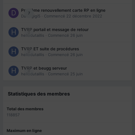
Problème renouvellement carte RP en ligne
7
Davidgigi5
· Commencé
22 décembre 2022
TVRP portail et message de retour
0
hellodutaillis
· Commencé
26 juin
TVRP ET suite de procédures
0
hellodutaillis
· Commencé
26 juin
TVRP et beugg serveur
0
hellodutaillis
· Commencé
25 juin
Statistiques des membres
Total des membres
118857
Maximum en ligne