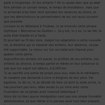
parlé si longtemps. Et tes enfants ? Ah tu savais bien que ça allait
être pénible un certain temps, le temps de linstallation, mais que
tu arriverais à les faire venir pendant les vacances au moins, et
que tes allers/retours te permettraient de les voir aussi souvent
que possible.
Lorsque tu as débarqué à Trudeau, tu as entendu cette phrase
mythique « Bienvenue au Québec ». Ca y est, tu y es, tu las fait, la
suite était limpide et si facile.
Et pourtant au fil des mois, malgré ton adaptation à cette nouvelle
vie, la distance qui te séparait des enfants, leur absence, na pas
été supportable. Le retour sur ton sol natal sest imposé pour
apaiser cette peine.
Aujourdhui les années ont passé, tu profites de tes enfants, ces
enfants du divorce, à temps partiel et même en leur présence tu
sais que ton esprit est ailleurs, à 6,000 km.
Tu as sacrifié une partie de projet pour eux, mais ils le méritaient,
ils navaient pas demandé à vivre si éloignés de leur père. Par
égoïsme, te dis-tu, tu as décidé de faire ce dont tu avais envie, tu
nas pourtant pas tenu. Mais aurais-tu pu vivre avec cette
frustration de ne jamais avoir traversé latlantique ?
Alors dis-toi bien quune immigration nest pas une simple formalité
administrative, et que même si tu penses avoir tout bien préparé,