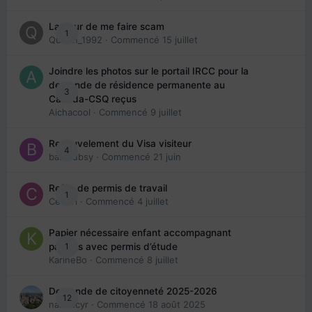
La peur de me faire scam
1
Queen_1992
· Commencé
15 juillet
Joindre les photos sur le portail IRCC pour la
demande de résidence permanente au
3
Canada-CSQ reçus
Aichacool
· Commencé
9 juillet
Renouvelement du Visa visiteur
4
babibubsy
· Commencé
21 juin
Refus de permis de travail
1
Cedbri
· Commencé
4 juillet
Papier nécessaire enfant accompagnant
1
parents avec permis d’étude
KarineBo
· Commencé
8 juillet
Demande de citoyenneté 2025-2026
12
nanancyr
· Commencé
18 août 2025