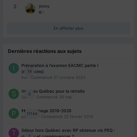
2
jimmy
1
En afficher plus
Dernières réactions aux sujets
Préparation à l'examen EACMC partie I
19
(médecins)
Ino
· Commencé
27 octobre 2023
Venir au Québec pour la retraite
5
Sab74
· Commencé
26 mai
👬 Parrainage 2019-2026
11144
piinoush
· Commencé
22 février 2019
Séjour hors Québec avec RP obtenue via PEQ :
2
risques et conséquences ?