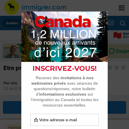
Québec
Etre prêt...
Par
nils
20 août 2010
dans
Québec
Répondre à ce sujet
Habitués