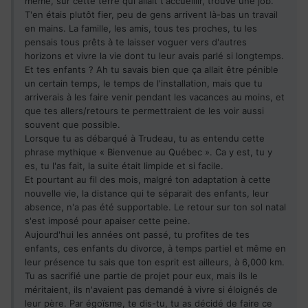
même, sur cette terre qui allait t'accueillir, trouvé une job.
T'en étais plutôt fier, peu de gens arrivent là-bas un travail
en mains. La famille, les amis, tous tes proches, tu les
pensais tous prêts à te laisser voguer vers d'autres
horizons et vivre la vie dont tu leur avais parlé si longtemps.
Et tes enfants ? Ah tu savais bien que ça allait être pénible
un certain temps, le temps de l'installation, mais que tu
arriverais à les faire venir pendant les vacances au moins, et
que tes allers/retours te permettraient de les voir aussi
souvent que possible.
Lorsque tu as débarqué à Trudeau, tu as entendu cette
phrase mythique « Bienvenue au Québec ». Ca y est, tu y
es, tu l'as fait, la suite était limpide et si facile.
Et pourtant au fil des mois, malgré ton adaptation à cette
nouvelle vie, la distance qui te séparait des enfants, leur
absence, n'a pas été supportable. Le retour sur ton sol natal
s'est imposé pour apaiser cette peine.
Aujourd'hui les années ont passé, tu profites de tes
enfants, ces enfants du divorce, à temps partiel et même en
leur présence tu sais que ton esprit est ailleurs, à 6,000 km.
Tu as sacrifié une partie de projet pour eux, mais ils le
méritaient, ils n'avaient pas demandé à vivre si éloignés de
leur père. Par égoïsme, te dis-tu, tu as décidé de faire ce