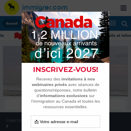
Accueil
Découvrez nos conseils et informa
valerie flamin
Membres
COMPTEUR DE CONTENUS
INSCRIPTION
7
23 août 2013