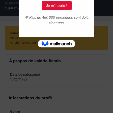
DERNIÈRE VISITE
JOURS GAGNÉS
5 juillet 2024
1
valerie flamin a gagné pour la dernière fois le 26 juin
2024
valerie flamin a eu le contenu le plus aimé !
À propos de valerie flamin
Date de naissance
10/27/1982
Informations du profil
Genre