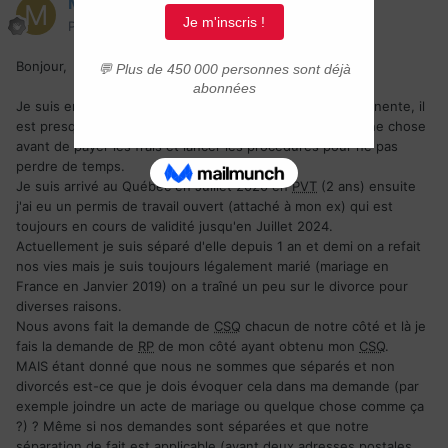
Markus51
Posté(e)
17 décembre 2023
Bonjour,
Je suis en train de faire mon dossier de résidence permanente, il
est presque complet. Je voudrais quand même valider une chose
avant de payer les frais et lancer les procédures pour ne pas
perdre de temps.
Je suis arrivé au Québec en Juillet 2020 en
PVT
(2 ans) ensuite
j'ai eu un permis de travail ouvert (attaché à mon ex) qui est
toujours en cours de validité jusqu'en Juillet 2024.
Actuellement je suis séparé d'elle depuis 1 an et demi on a refait
nos vies mais je suis toujours légalement marié (mariage en
France en Janvier 2019) on a traîné un peu sur le divorce pour
diverses raisons.
Nous avons fait la demande de
CSQ
chacun de notre côté et là je
fais la demande de
RP
de mon côté ayant obtenu mon
CSQ
.
MAIS étant donné que nous ne sommes que séparés et non
divorcés est-ce que je dois évoquer cela dans ma demande (par
exemple joindre un acte de mariage ou quelque chose comme ça
?) ? Même si nos demandes sont séparées et que notre
séparation de fait est applicable (ayant deux adresses postales