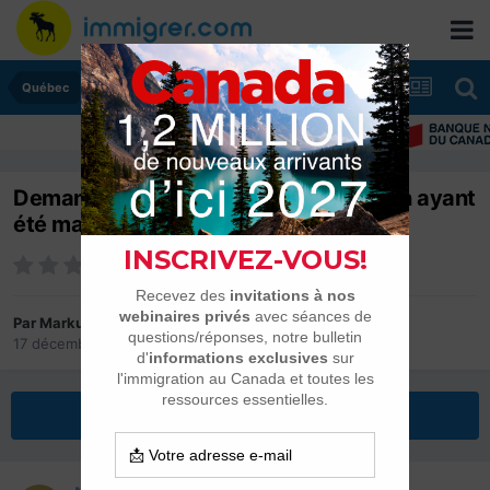
Québec
Demande de résidence permanante en ayant
été marié mais séparé
Par
Markus51
17 décembre 2023
dans
Québec
Répondre à ce sujet