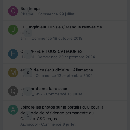
Bon temps
0
Charbel
· Commencé
29 juillet
EDE Ingénieur Tunisie // Manque relevés de
14
note
Jmili
· Commencé
18 octobre 2018
CHAUFFEUR TOUS CATEGORIES
1
HAZEM
· Commencé
20 septembre 2024
extrait de casier judiciaire - Allemagne
5
maries
· Commencé
13 septembre 2005
La peur de me faire scam
1
Queen_1992
· Commencé
15 juillet
Joindre les photos sur le portail IRCC pour la
demande de résidence permanente au
3
Canada-CSQ reçus
Aichacool
· Commencé
9 juillet