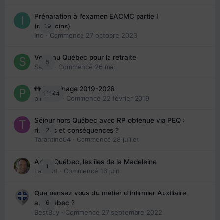
Préparation à l'examen EACMC partie I
19
(médecins)
Ino
· Commencé
27 octobre 2023
Venir au Québec pour la retraite
5
Sab74
· Commencé
26 mai
👬 Parrainage 2019-2026
11144
piinoush
· Commencé
22 février 2019
Séjour hors Québec avec RP obtenue via PEQ :
2
risques et conséquences ?
Tarantino04
· Commencé
28 juillet
Arte : Québec, les îles de la Madeleine
1
Laurent
· Commencé
16 juin
Que pensez vous du métier d'infirmier Auxiliaire
6
au Québec ?
BestBuy
· Commencé
27 septembre 2022