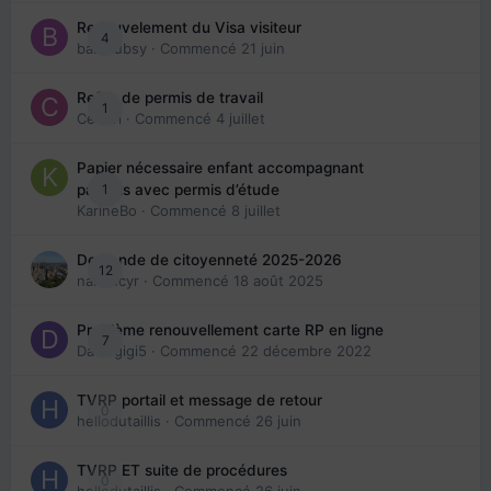
Renouvelement du Visa visiteur
4
babibubsy
· Commencé
21 juin
Refus de permis de travail
1
Cedbri
· Commencé
4 juillet
Papier nécessaire enfant accompagnant
1
parents avec permis d’étude
KarineBo
· Commencé
8 juillet
Demande de citoyenneté 2025-2026
12
nanancyr
· Commencé
18 août 2025
Problème renouvellement carte RP en ligne
7
Davidgigi5
· Commencé
22 décembre 2022
TVRP portail et message de retour
0
hellodutaillis
· Commencé
26 juin
TVRP ET suite de procédures
0